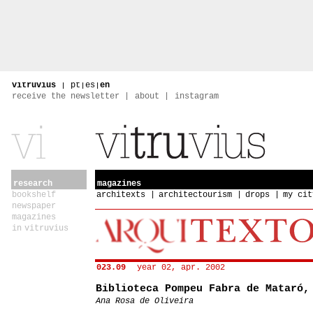
vitruvius
|
pt
|
es
|
en
receive the newsletter
about
instagram
research
magazines
bookshelf
architexts
architectourism
drops
my cit
newspaper
magazines
in vitruvius
023.09
year 02, apr. 2002
Biblioteca Pompeu Fabra de Mataró,
Ana Rosa de Oliveira