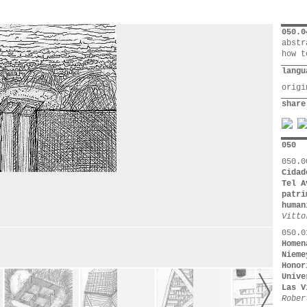
050.0
abstr
how t
langu
orig
share
050
050.0
Cidad
Tel A
patri
human
Vitto
050.0
Homen
Nieme
Honor
Unive
Las V
Rober