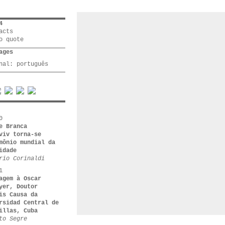
4
acts
o quote
ages
inal:
português
0
e Branca
viv torna-se
mônio mundial da
idade
rio Corinaldi
1
agem à Oscar
yer, Doutor
is Causa da
rsidad Central de
illas, Cuba
to Segre