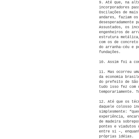
9. Até que, na alt
incorporadores pas
Oscilações de mais
andares, faziam os
desesperadamente p
Assustados, os inc
engenheiros de arr
estrutura metálica
com os de concreto
do arranha-céu e p
fundações.
10. Assim foi a co
11. Mas ocorreu um
da economia brasil
do prefeito de São
tudo isso fez com 
temporariamente. T
12. Até que os téc
daquele colosso in
simplesmente: “que
experiência, encar
de madeira sobrepo
pontes e viadutos 
entre si –, enquan
próprias idéias.