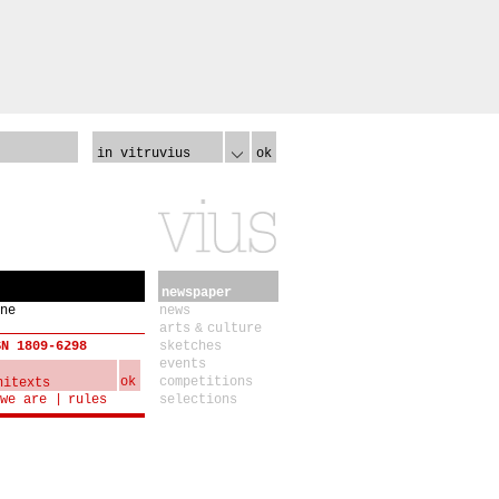
in vitruvius
ok
newspaper
ne
news
arts & culture
SN 1809-6298
sketches
events
ok
competitions
we are
rules
selections