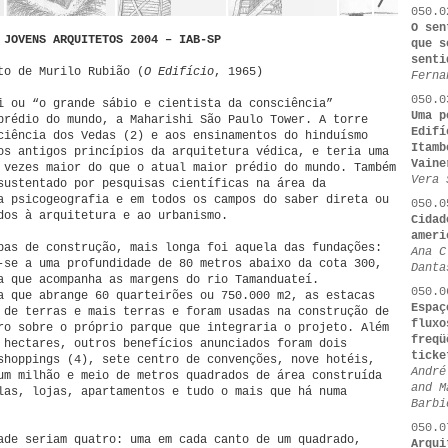
050.0
O sen
 JOVENS ARQUITETOS 2004 – IAB-SP
que s
senti
to de Murilo Rubião (
O Edifício
, 1965)
Ferna
050.0
i ou “o grande sábio e cientista da consciência”
Uma p
prédio do mundo, a Maharishi São Paulo Tower. A torre
Edifí
ciência dos Vedas (2) e aos ensinamentos do hinduísmo
Itamb
os antigos princípios da arquitetura védica, e teria uma
Vaine
 vezes maior do que o atual maior prédio do mundo. Também
Vera 
sustentado por pesquisas científicas na área da
a psicogeografia e em todos os campos do saber direta ou
050.0
dos à arquitetura e ao urbanismo.
Cidad
ameri
pas de construção, mais longa foi aquela das fundações:
Ana C
-se a uma profundidade de 80 metros abaixo da cota 300,
Danta
a que acompanha as margens do rio Tamanduateí.
050.0
a que abrange 60 quarteirões ou 750.000 m2, as estacas
Espaç
 de terras e mais terras e foram usadas na construção de
fluxo
ro sobre o próprio parque que integraria o projeto. Além
freqü
 hectares, outros benefícios anunciados foram dois
ticke
shoppings (4), sete centro de convenções, nove hotéis,
André
um milhão e meio de metros quadrados de área construída
and M
las, lojas, apartamentos e tudo o mais que há numa
Barbi
050.0
ade seriam quatro: uma em cada canto de um quadrado,
Arqui