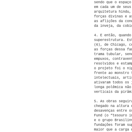
sendo que o espaço
em cada um de seus
arquitetura hindu,
forças divinas e a
as aflições da con
da inveja, da cobi
4. E então, quando
superestrutura. Es
(6), de Chicago, c
as forças dessa fa
trama tubular, sen
empuxos, contraven
resolvidos e estam
o projeto foi o ni
frente ao monstro 
intelectuais, arti
ativaram todos os 
longa polêmica não
verticais da pirâm
5. As obras seguir
chegado na altura 
desavenças entre o
Fund (o “tesouro i
e o grupo Brasilin
fundações foram su
maior que a carga 