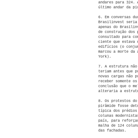
andares para 324. 
último andar da pi
6. Em conversas du
Brasilinvest seria
apenas do Brasilin
de construção dos 
consultado para co
ciente que estava 
edifícios (o conju
marcou a morte da 
York).
7. A estrutura não
teriam antes que p
novas cargas não p
receber somente os
conclusão que o me
alteraria a estrut
8. Os protestos do
pirâmide fosse det
típica dos prédios
colunas modernista
país, para reforça
malha de 124 colun
das fachadas.