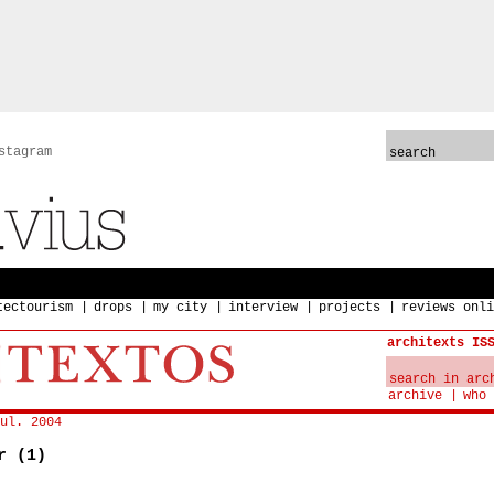
stagram
tectourism
drops
my city
interview
projects
reviews onli
architexts IS
archive
who 
ul. 2004
r (1)