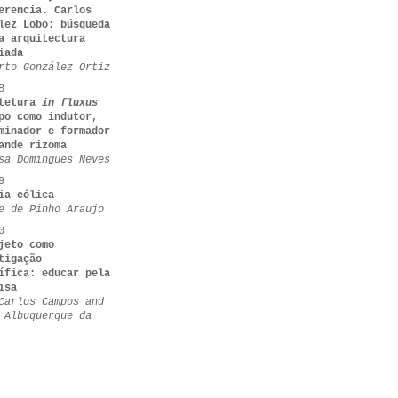
erencia. Carlos
lez Lobo: búsqueda
a arquitectura
iada
rto González Ortiz
8
itetura
in fluxus
po como indutor,
minador e formador
ande rizoma
sa Domingues Neves
9
ia eólica
e de Pinho Araujo
0
jeto como
tigação
ífica: educar pela
isa
Carlos Campos and
 Albuquerque da