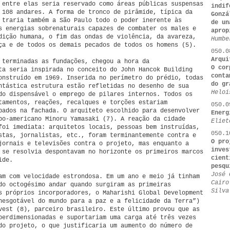
 entre elas seria reservado como áreas públicas suspensas
indif
 108 andares. A forma de tronco de pirâmide, típica da
Gonzá
 traria também a São Paulo todo o poder inerente às
de un
s energias sobrenaturais capazes de combater os males e
aprop
dição humana, o fim das ondas de violência, da avareza,
Humbe
ça e de todos os demais pecados de todos os homens (5).
050.0
Arqu
 terminadas as fundações, chegou a hora da
O cor
ta seria inspirada no conceito do John Hancok Building
conta
onstruído em 1969. Inserida no perímetro do prédio, todas
do gr
ntástica estrutura estão refletidas no desenho de sua
Heloi
do dispensável o emprego de pilares internos. Todos os
tamentos, reações, recalques e torções estariam
050.0
pados na fachada. O arquiteto escolhido para desenvolver
Energ
po-americano Minoru Yamasaki (7). A reação da cidade
Eliet
foi imediata: arquitetos locais, pessoas bem instruídas,
050.1
stas, jornalistas, etc., foram terminantemente contra e
O pro
jornais e televisões contra o projeto, mas enquanto a
inves
 se resolvia despontavam no horizonte os primeiros marcos
cient
ide.
pesqu
José 
am com velocidade estrondosa. Em um ano e meio já tinham
Cairo
do octogésimo andar quando surgiram as primeiras
Silva
s próprios incorporadores, o Maharishi Global Development
nesgotável do mundo para a paz e a felicidade da Terra”)
vest (8), parceiro brasileiro. Este último provou que as
perdimensionadas e suportariam uma carga até três vezes
do projeto, o que justificaria um aumento do número de