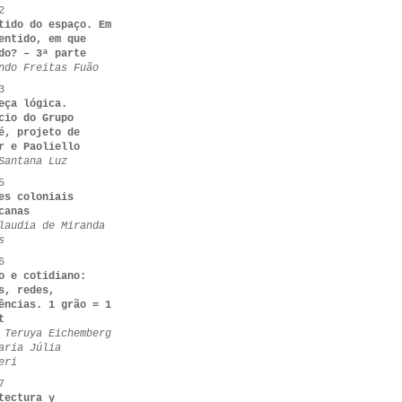
2
tido do espaço. Em
entido, em que
do? – 3ª parte
ndo Freitas Fuão
3
eça lógica.
cio do Grupo
é, projeto de
r e Paoliello
Santana Luz
5
es coloniais
canas
laudia de Miranda
s
6
o e cotidiano:
s, redes,
ências. 1 grão = 1
t
 Teruya Eichemberg
aria Júlia
eri
7
tectura y