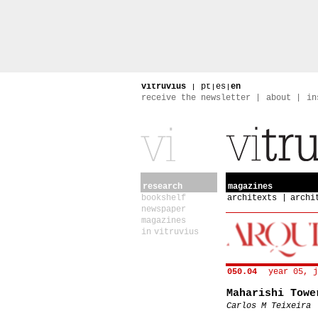
vitruvius
|
pt
|
es
|
en
receive the newsletter
about
in
research
magazines
bookshelf
architexts
archi
newspaper
magazines
in vitruvius
050.04
year 05, j
Maharishi Towe
Carlos M Teixeira