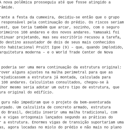
A nova polêmica prosseguiu até que fosse atingido a
râmide.
rante a festa da cumeeira, decidiu-se então que o grupo
 responsável pela continuação do prédio. Os riscos seriam
vest, que teria também que arcar, sozinho, com o seguro
primeiros 108 andares e dos novos andares. Yamasaki foi
ntinuar projetando, mas seu escritório recusou a tarefa,
do destino assustador de dois de seus mais conhecidos
nto habitacional Pruitt Igoe (9) – que, quando implodido,
arquitetura moderna – e o World Trade Center de Nova
 poderia ser uma mera continuação da estrutura original:
rover alguns ajustes na malha perimetral para que as
rejudicassem a estrutura já montada, calculada para
 108 andares. Calculistas consultados, chegou-se à
lhor mesmo seria adotar um outro tipo de estrutura, que
ura original do edifício.
 guru não impediram que o projeto da bem-aventurada
urpado. Um calculista de concreto armado, estrutura
 do Brasil, decidiu inserir uma malha tradicional, com
s e vigas ortogonais lançados segundo as práticas do
r a estrutura. Enormes vigas de transição suportariam uma
as, agora locadas no miolo do prédio e não mais no plano