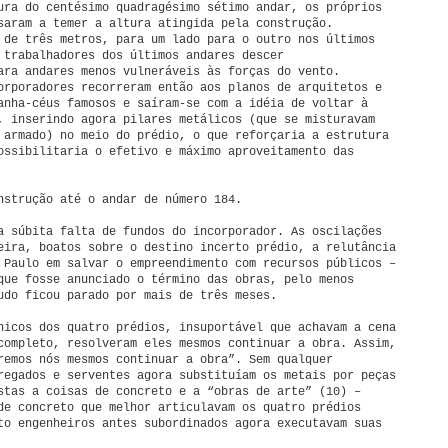
ura do centésimo quadragésimo sétimo andar, os próprios
saram a temer a altura atingida pela construção.
 de três metros, para um lado para o outro nos últimos
 trabalhadores dos últimos andares descer
ara andares menos vulneráveis às forças do vento.
orporadores recorreram então aos planos de arquitetos e
anha-céus famosos e saíram-se com a idéia de voltar à
, inserindo agora pilares metálicos (que se misturavam
 armado) no meio do prédio, o que reforçaria a estrutura
ossibilitaria o efetivo e máximo aproveitamento das
nstrução até o andar de número 184.
a súbita falta de fundos do incorporador. As oscilações
eira, boatos sobre o destino incerto prédio, a relutância
 Paulo em salvar o empreendimento com recursos públicos –
que fosse anunciado o término das obras, pelo menos
udo ficou parado por mais de três meses.
nicos dos quatro prédios, insuportável que achavam a cena
completo, resolveram eles mesmos continuar a obra. Assim,
remos nós mesmos continuar a obra”. Sem qualquer
regados e serventes agora substituíam os metais por peças
stas a coisas de concreto e a “obras de arte” (10) –
de concreto que melhor articulavam os quatro prédios
to engenheiros antes subordinados agora executavam suas