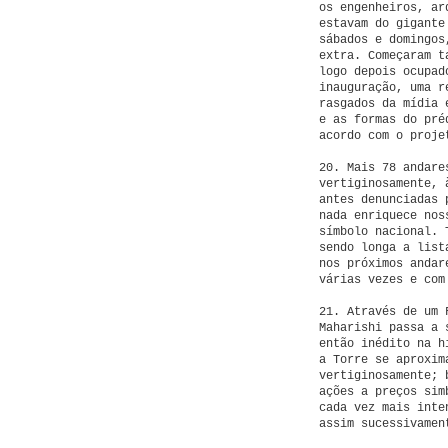
os engenheiros, ar
estavam do gigante
sábados e domingos
extra. Começaram t
logo depois ocupad
inauguração, uma r
rasgados da mídia 
e as formas do pré
acordo com o proje
20. Mais 78 andare
vertiginosamente, 
antes denunciadas 
nada enriquece nos
símbolo nacional. 
sendo longa a list
nos próximos andar
várias vezes e com
21. Através de um 
Maharishi passa a 
então inédito na h
a Torre se aproxim
vertiginosamente; 
ações a preços sim
cada vez mais inte
assim sucessivamen