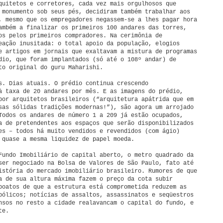
quitetos e corretores, cada vez mais orgulhosos que
 monumento sob seus pés, decidiram também trabalhar aos
, mesmo que os empregadores negassem-se a lhes pagar hora
ambém a finalizar os primeiros 100 andares das torres,
os pelos primeiros compradores. Na cerimônia de
eação inusitada: o total apoio da população, elogios
e artigos em jornais que exaltavam a mistura de programas
dio, que foram implantados (só até o 108º andar) de
to original do guru Maharishi.
s. Dias atuais. O prédio continua crescendo
à taxa de 20 andares por mês. E as imagens do prédio,
por arquitetos brasileiros (“arquitetura apátrida que em
sas sólidas tradições modernas!”), são agora um arrojado
Todos os andares de número 1 a 209 já estão ocupados,
a de pretendentes aos espaços que serão disponibilizados
es – todos há muito vendidos e revendidos (com ágio)
 quase a mesma liquidez de papel moeda.
Fundo Imobiliário de capital aberto, o metro quadrado da
ser negociado na Bolsa de Valores de São Paulo, fato até
istória do mercado imobiliário brasileiro. Rumores de que
a de sua altura máxima fazem o preço da cota subir
boatos de que a estrutura está comprometida reduzem as
bólicos; notícias de assaltos, assassinatos e seqüestros
nsos no resto a cidade realavancam o capital do fundo, e
te.