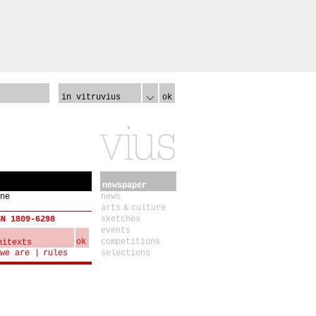
in vitruvius
ok
newspaper
ne
news
arts & culture
SN 1809-6298
sketches
events
ok
competitions
we are
rules
selections