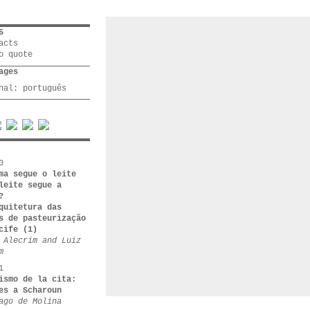
5
acts
o quote
ages
inal:
português
0
ma segue o leite
leite segue a
?
quitetura das
s de pasteurização
cife (1)
 Alecrim and Luiz
m
1
ismo de la cita:
es a Scharoun
ago de Molina