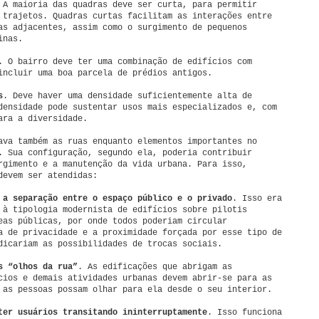
 A maioria das quadras deve ser curta, para permitir
 trajetos. Quadras curtas facilitam as interações entre
as adjacentes, assim como o surgimento de pequenos
inas.
. O bairro deve ter uma combinação de edifícios com
incluir uma boa parcela de prédios antigos.
s
. Deve haver uma densidade suficientemente alta de
densidade pode sustentar usos mais especializados e, com
ara a diversidade.
ava também as ruas enquanto elementos importantes no
. Sua configuração, segundo ela, poderia contribuir
rgimento e a manutenção da vida urbana. Para isso,
devem ser atendidas:
 a separação entre o espaço público e o privado
.
Isso era
 à tipologia modernista de edifícios sobre pilotis
eas públicas, por onde todos poderiam circular
a de privacidade e a proximidade forçada por esse tipo de
dicariam as possibilidades de trocas sociais.
s “olhos da rua”
. As edificações que abrigam as
cios e demais atividades urbanas devem abrir-se para as
 as pessoas possam olhar para ela desde o seu interior.
ter usuários transitando ininterruptamente
. Isso funciona