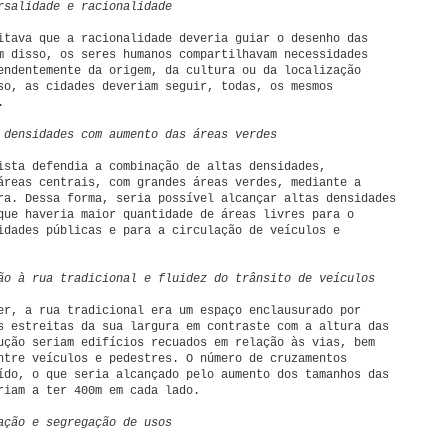
rsalidade e racionalidade
itava que a racionalidade deveria guiar o desenho das
m disso, os seres humanos compartilhavam necessidades
endentemente da origem, da cultura ou da localização
so, as cidades deveriam seguir, todas, os mesmos
.
 densidades com aumento das áreas verdes
ista defendia a combinação de altas densidades,
áreas centrais, com grandes áreas verdes, mediante a
ra. Dessa forma, seria possível alcançar altas densidades
que haveria maior quantidade de áreas livres para o
idades públicas e para a circulação de veículos e
ão à rua tradicional e fluidez do trânsito de veículos
er, a rua tradicional era um espaço enclausurado por
s estreitas da sua largura em contraste com a altura das
ução seriam edifícios recuados em relação às vias, bem
ntre veículos e pedestres. O número de cruzamentos
ído, o que seria alcançado pelo aumento dos tamanhos das
riam a ter 400m em cada lado.
ação e segregação de usos