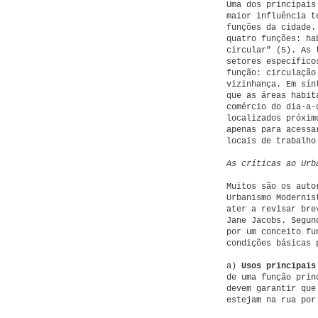
Uma dos principais
maior influência t
funções da cidade.
quatro funções: ha
circular” (5). As 
setores específico
função: circulação
vizinhança. Em sín
que as áreas habit
comércio do dia-a-
localizados próxim
apenas para acessa
locais de trabalho
As críticas ao Urb
Muitos são os auto
Urbanismo Modernis
ater a revisar bre
Jane Jacobs. Segun
por um conceito fu
condições básicas 
a)
Usos principais
de uma função prin
devem garantir que
estejam na rua por