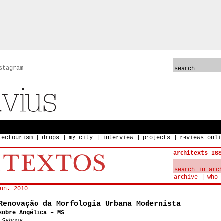
stagram
tectourism
drops
my city
interview
projects
reviews onli
architexts IS
archive
who 
un. 2010
Renovação da Morfologia Urbana Modernista
sobre Angélica – MS
 Saboya