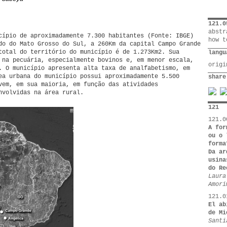
121.0
abstr
cípio de aproximadamente 7.300 habitantes (Fonte: IBGE)
how t
do do Mato Grosso do Sul, a 260Km da capital Campo Grande
total do território do município é de 1.273Km2. Sua
langu
 na pecuária, especialmente bovinos e, em menor escala,
orig
. O município apresenta alta taxa de analfabetismo, em
ea urbana do município possui aproximadamente 5.500
share
vem, em sua maioria, em função das atividades
nvolvidas na área rural.
121
121.0
A for
ou o 
forma
Da ar
usina
do Re
Laura
Amori
121.0
El ab
de Mi
Santi