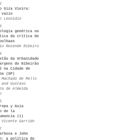
2
o Siza Vieira:
 vazio
o Leonidio
3
ologia genérica ou
tica da crítica de
oolhaas
io Rezende Ribeiro
4
stão da Urbanidade
argens do Ribeirão
é na Cidade de
ba (SP)
 Machado de Mello
 and Gustavo
za de Almeida
o
6
ropa y Asia
o de la
umancia (1)
 Vicente Garrido
7
arbosa e John
n: a política do