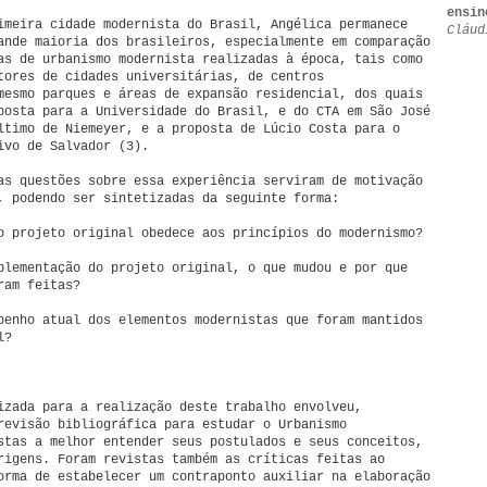
ensin
imeira cidade modernista do Brasil, Angélica permanece
Cláud
ande maioria dos brasileiros, especialmente em comparação
as de urbanismo modernista realizadas à época, tais como
tores de cidades universitárias, de centros
mesmo parques e áreas de expansão residencial, dos quais
posta para a Universidade do Brasil, e do CTA em São José
ltimo de Niemeyer, e a proposta de Lúcio Costa para o
ivo de Salvador (3).
as questões sobre essa experiência serviram de motivação
, podendo ser sintetizadas da seguinte forma:
o projeto original obedece aos princípios do modernismo?
plementação do projeto original, o que mudou e por que
ram feitas?
penho atual dos elementos modernistas que foram mantidos
l?
izada para a realização deste trabalho envolveu,
revisão bibliográfica para estudar o Urbanismo
stas a melhor entender seus postulados e seus conceitos,
rigens. Foram revistas também as críticas feitas ao
orma de estabelecer um contraponto auxiliar na elaboração