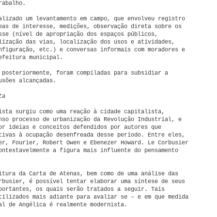
rabalho.
alizado um levantamento em campo, que envolveu registro
eas de interesse, medições, observação direta sobre os
sse (nível de apropriação dos espaços públicos,
lização das vias, localização dos usos e atividades,
nfiguração, etc.) e conversas informais com moradores e
efeitura municipal.
 posteriormente, foram compiladas para subsidiar a
usões alcançadas.
ta
ista surgiu como uma reação à cidade capitalista,
nso processo de urbanização da Revolução Industrial, e
or ideias e conceitos defendidos por autores que
tivas à ocupação desenfreada desse período. Entre eles,
er, Fourier, Robert Owen e Ebenezer Howard. Le Corbusier
ontestavelmente a figura mais influente do pensamento
itura da Carta de Atenas, bem como de uma análise das
rbusier, é possível tentar elaborar uma síntese de seus
portantes, os quais serão tratados a seguir. Tais
tilizados mais adiante para avaliar se – e em que medida
al de Angélica é realmente modernista.