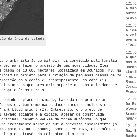
121.0
Álvar
outro
Otavi
121.0
A ide
a crí
ção da área de estudo
Rem K
Cláud
121.0
A Que
to e urbanista Jorge Wilheim foi convidado pela família
nas M
ande, para fazer o projeto de uma nova cidade. Eles
Jacar
e gleba de 13.600 hectares localizada em Dourados (MS, na
Itati
tinham um projeto para a criação de pequenas glebas de 24
Laura
ploração do algodão e, principalmente, do café (1).
Bueno
úcleo urbano que prestaria suporte a essas atividades e
Cosen
 proprietários rurais.
Franc
121.0
esenhado o plano da cidade, baseado nos princípios
De Eu
Corbusier, bem como nas cidades-jardins inglesas e na
elogi
Frank Lloyd Wright (2). Entretanto, o projeto de
trash
i levado adiante e a cidade, apesar de construída
Henry
 original, desenvolveu-se de forma autônoma, o que
 de crescimento menor do que a prevista inicialmente (o
121.0
ado para 15.000 pessoas). Somente em 1976, esse núcleo
Rui B
unicípio, através da Lei Estadual n.3691.
Ruski