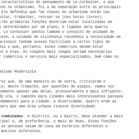
 características do pensamento de Le Corbusier, e que
eve no Urbanismo, foi a da separação entre as principais
 Ele defendia que “As chaves do urbanismo estão nas
bitar, trabalhar, recrear-se (nas horas livres),
três primeiras funções deveriam estar localizadas em
s determinados por um plano, e ligadas pela quarta
. Le Corbusier adotou também o conceito de unidade de
tese, a unidade de vizinhança reconhece a necessidade de
acionais tenham acesso facilitado a certos tipos de
dia e que, portanto, esses comércios devem estar
os a elas. As viagens mais longas seriam necessárias
r comércios e serviços mais especializados, bem como os
.
anismo Modernista
res que, de uma maneira ou de outra, criticaram o
ta. Neste trabalho, por questões de espaço, vamos nos
vemente apenas uma delas, provavelmente a mais influente:
do ela, o caminho para cidades mais interessantes passava
ndamental para a cidade: a diversidade. Quatro eram as
para que uma área urbana tivesse diversidade:
 combinados
. O distrito, ou o bairro, deve atender a mais
cipal e, de preferência, a mais de duas. Essas funções
 as pessoas saiam de casa em horários diferentes e
 motivos diferentes.