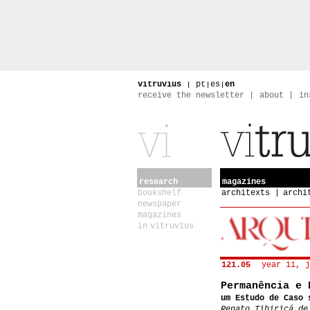
vitruvius
|
pt
|
es
|
en
receive the newsletter
about
in
research
magazines
bookshelf
architexts
archi
newspaper
magazines
in vitruvius
121.05
year 11, j
Permanência e 
um Estudo de Caso 
Renato Tibiriçá de