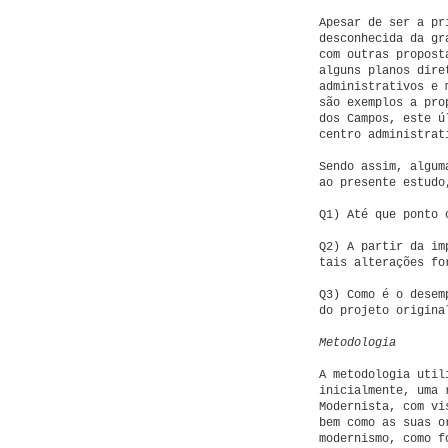
Apesar de ser a pr
desconhecida da gr
com outras propost
alguns planos dire
administrativos e 
são exemplos a pro
dos Campos, este ú
centro administrat
Sendo assim, algum
ao presente estudo
Q1) Até que ponto 
Q2) A partir da im
tais alterações fo
Q3) Como é o desem
do projeto origina
Metodologia
A metodologia util
inicialmente, uma 
Modernista, com vi
bem como as suas o
modernismo, como f