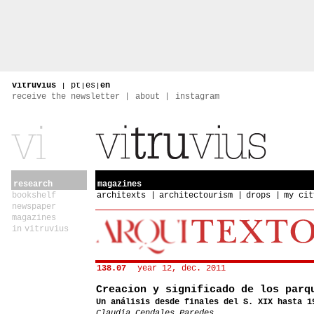
vitruvius
|
pt
|
es
|
en
receive the newsletter
about
instagram
research
magazines
bookshelf
architexts
architectourism
drops
my cit
newspaper
magazines
in vitruvius
138.07
year 12, dec. 2011
Creacion y significado de los parq
Un análisis desde finales del S. XIX hasta 1
Claudia Cendales Paredes