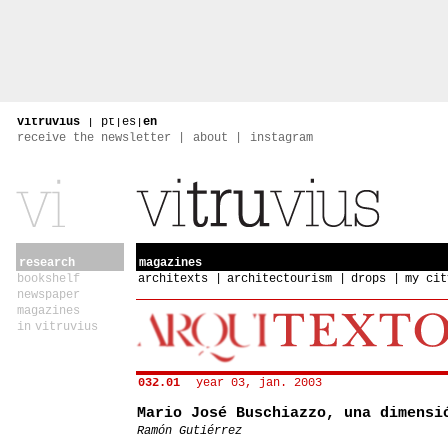
vitruvius
|
pt
|
es
|
en
receive the newsletter
about
instagram
research
magazines
bookshelf
architexts
architectourism
drops
my cit
newspaper
magazines
in vitruvius
032.01
year 03, jan. 2003
Mario José Buschiazzo, una dimensi
Ramón Gutiérrez