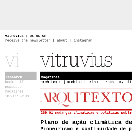
vitruvius
|
pt
|
es
|
en
receive the newsletter
about
instagram
research
magazines
bookshelf
architexts
architectourism
drops
my cit
newspaper
magazines
in vitruvius
269.01 mudanças climáticas e políticas públi
Plano de ação climática d
Pioneirismo e continuidade de p