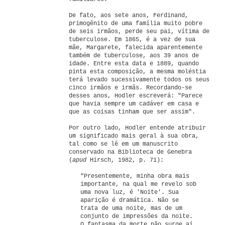
De fato, aos sete anos, Ferdinand,
primogênito de uma família muito pobre
de seis irmãos, perde seu pai, vítima de
tuberculose. Em 1865, é a vez de sua
mãe, Margarete, falecida aparentemente
também de tuberculose, aos 39 anos de
idade. Entre esta data e 1889, quando
pinta esta composição, a mesma moléstia
terá levado sucessivamente todos os seus
cinco irmãos e irmãs. Recordando-se
desses anos, Hodler escreverá: "Parece
que havia sempre um cadáver em casa e
que as coisas tinham que ser assim".
Por outro lado, Hodler entende atribuir
um significado mais geral à sua obra,
tal como se lê em um manuscrito
conservado na Biblioteca de Genebra
(
apud
Hirsch, 1982, p. 71):
"Presentemente, minha obra mais
importante, na qual me revelo sob
uma nova luz, é 'Noite'. Sua
aparição é dramática. Não se
trata de uma noite, mas de um
conjunto de impressões da noite.
O fantasma da morte não surge aí