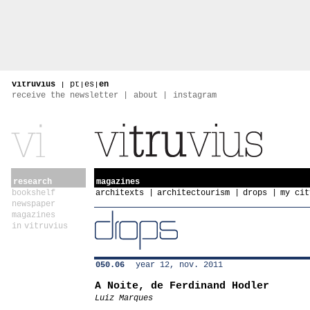
vitruvius
|
pt
|
es
|
en
receive the newsletter
about
instagram
research
magazines
bookshelf
architexts
architectourism
drops
my cit
newspaper
magazines
in vitruvius
050.06
year 12, nov. 2011
A Noite, de Ferdinand Hodler
Luiz Marques