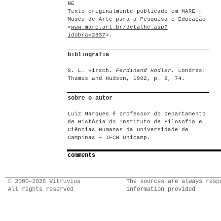
NE
Texto originalmente publicado em MARE –
Museu de Arte para a Pesquisa e Educação
<
www.mare.art.br/detalhe.asp?
idobra=2837
>.
bibliografia
S. L. Hirsch.
Ferdinand Hodler.
Londres:
Thames and Hudson, 1982, p. 8, 74.
sobre o autor
Luiz Marques é professor do Departamento
de História do Instituto de Filosofia e
Ciências Humanas da Universidade de
Campinas – IFCH Unicamp.
comments
© 2000–2026 Vitruvius
The sources are always resp
All rights reserved
information provided