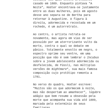
casado em 1889. Enquanto pintava "A
Noite", Hodler encontrava-se justamente
entre as duas mulheres, pois em agosto
desse ano separa-se de Bertha para
retornar à Augustine. A figura à
direita, adormecida e recostada em um
rochedo, é um autorretrato.
Ao centro, o artista retrata-se
novamente, mas agora em vias de ser
possuído por um aterrorizante vulto da
morte, contra o qual se debate em
pânico. Totalmente envolto em negro, o
espectro oprime seu ventre, em uma
posição que não é sem lembrar o
Incubus
sobre a jovem adolescente adormecida ou
desfalecida, de Füssli, nas múltiplas
versões de
Nightmare
*, sua mais famosa
composição cujo protótipo remonta a
1781.
No verso do quadro, Hodler escreve:
"Muitos são os que adormecem à noite,
mas não despertam ao amanhecer", lúgubre
adágio que bem resume a obsessão pela
morte que acompanha sua vida até 1889,
marcada pelo extermínio de seus
familiares.