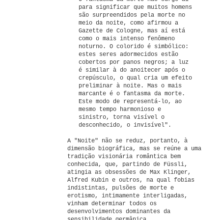
para significar que muitos homens
são surpreendidos pela morte no
meio da noite, como afirmou a
Gazette de Cologne, mas aí está
como o mais intenso fenômeno
noturno. O colorido é simbólico:
estes seres adormecidos estão
cobertos por panos negros; a luz
é similar à do anoitecer após o
crepúsculo, o qual cria um efeito
preliminar à noite. Mas o mais
marcante é o fantasma da morte.
Este modo de representá-lo, ao
mesmo tempo harmonioso e
sinistro, torna visível o
desconhecido, o invisível".
A "Noite" não se reduz, portanto, à
dimensão biográfica, mas se reúne a uma
tradição visionária romântica bem
conhecida, que, partindo de Füssli,
atingia as obsessões de Max Klinger,
Alfred Kubin e outros, na qual fobias
indistintas, pulsões de morte e
erotismo, intimamente interligadas,
vinham determinar todos os
desenvolvimentos dominantes da
sensibilidade germânica.