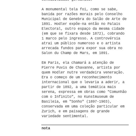
A monumental tela foi, como se sabe,
banida por razões morais pelo Conselho
Municipal de Genebra do Salão de Arte de
1891. Hodler expõe-na então no Palais
Electoral, outro espaço da mesma cidade
(em que se fixara desde 1872), cobrando
1 marco pelo ingresso. A controvérsia
atrai um público numeroso e o artista
arrecada fundos para expor sua obra no
Salon du Champ de Mars, em 1891.
Em Paris, ela chamará a atenção de
Pierre Puvis de Chavanne, artista por
quem Hodler nutre verdadeira veneração.
Era o começo de um reconhecimento
internacional que o levaria a aderir, a
partir de 1892, a uma temática mais
serena, expressa em obras como "Comunhão
com o Infinito", no Kunstmuseum de
Basileia, em "Sonho" (1897-1903),
conservada em uma coleção particular em
Zurich, e em paisagens de grande
variedade sentimental.
nota