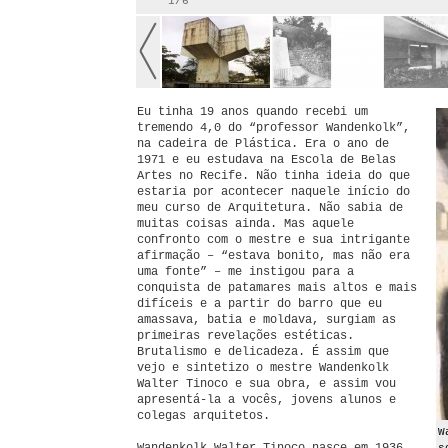
1/6
Eu tinha 19 anos quando recebi um
tremendo 4,0 do “professor Wandenkolk”,
na cadeira de Plástica. Era o ano de
1971 e eu estudava na Escola de Belas
Artes no Recife. Não tinha ideia do que
estaria por acontecer naquele início do
meu curso de Arquitetura. Não sabia de
muitas coisas ainda. Mas aquele
confronto com o mestre e sua intrigante
afirmação – “estava bonito, mas não era
uma fonte” – me instigou para a
conquista de patamares mais altos e mais
difíceis e a partir do barro que eu
amassava, batia e moldava, surgiam as
primeiras revelações estéticas.
Brutalismo e delicadeza. É assim que
vejo e sintetizo o mestre Wandenkolk
Walter Tinoco e sua obra, e assim vou
apresentá-la a vocês, jovens alunos e
colegas arquitetos.
W