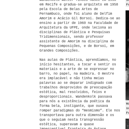
Wandenkolk Walter Tinoco nasce em 1936
s
em Recife e gradua-se arquiteto em 1958
F
pela Escola de Belas Artes de
Pernambuco, onde foi aluno de Delfim
Amorim e Acácio Gil Borsoi. Dedica-se ao
ensino a partir de 1960 na Faculdade de
Arquitetura da UFPE, onde leciona as
disciplinas de Plástica e Pesquisas
Tridimensionais, sendo professor
assistente de Amorim na disciplina de
Pequenas Composições, e de Borsoi, em
Grandes Composições.
Nas aulas de Plástica, aprendíamos, no
início hesitantes, a tocar e sentir os
materiais e a arte de se expressar no
barro, no papel, na madeira. O mestre
era implacável e não tinha meias
palavras ao se deparar indignado com
trabalhos desprovidos de preocupação
estética, mal resolvidos, feios e
desproporcionais. Wandenkolk passava
para nós a existência da poética da
W
forma bela, instigante, que ousava
s
romper paradigmas do “mesmismo”. Ele nos
F
transportava para outra dimensão e os
que o seguiam nesta transgressão
estética, superavam a quase