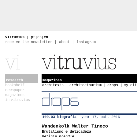
vitruvius
|
pt
|
es
|
en
receive the newsletter
about
instagram
research
magazines
bookshelf
architexts
architectourism
drops
my cit
newspaper
magazines
in vitruvius
109.03 biografia
year 17, oct. 2016
Wandenkolk Walter Tinoco
Brutalismo e delicadeza
Betânia Brendle