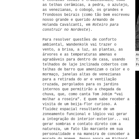
e técnicas locais e tradicionais, como
as telhas cerâmicas, a pedra, o azulejo,
as venezianas, o cobogó, os grandes e
frondosos beirais (como tão bem escreveu
nosso grande e querido Armando de
Holanda Cavalcanti, em
Roteiro para
construir no Nordeste
).
Para resolver questões de conforto
ambiental, Wandenkolk vai trazer o
vento, a brisa, a luz, as plantas, as
árvores e as temperaturas amenas e
A
agradáveis para dentro de casa, usando
T
telhados de laje inclinada cobertos com
F
telhas de barro que amenizam o calor e o
mormaço, janelas altas de venezianas
para a retirada do ar e ventilação
cruzada, pergolados para os jardins
internos que permitirão a chegada da
chuva, que, como canta Tom Jobim “vai
molhar a roseira”. E quem sabe receber a
visita de um beija-flor curioso. A
fluidez espacial resultante de um
zoneamento funcional e lógico vai gerar
a integração do interior-exterior... vai
gerar sombras e contato direto com a
natureza, um fato tão marcante em sua
personalidade e na maneira de conceber a