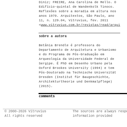
Diniz; FREIRE, Ana Carolina de Mello. O
Edifício-quintal de Wandenkolk Tinoco.
Reflexões sobre a moradia em altura nos
anos 1970.
Arquitextos
, São Paulo, ano
11, n. 129.04, Vitruvius, fev. 2011
<
www.vitruvius.com.br/revistas/read/arquitex
sobre a autora
Betânia Brendle é professora do
Departamento de Arquitetura e Urbanismo
e do Programa de Pós-Graduação em
Arqueologia da Universidade Federal de
Sergipe. É PhD em Desenho Urbano pela
Oxford Brookes University (1994) e tem
Pós-Doutorado na Technische Universität
Dresden (Institut für Baugeschichte,
Architekturtheorie und Denkmalpflege)
(2015).
comments
© 2000–2026 Vitruvius
The sources are always resp
All rights reserved
information provided