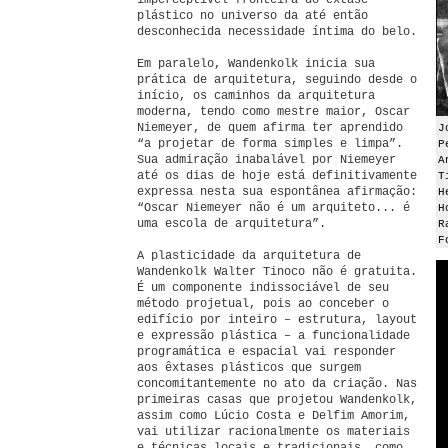
imperceptível fronteira do êxtase
plástico no universo da até então
desconhecida necessidade íntima do belo.
Em paralelo, Wandenkolk inicia sua
prática de arquitetura, seguindo desde o
início, os caminhos da arquitetura
moderna, tendo como mestre maior, Oscar
Niemeyer, de quem afirma ter aprendido
J
“a projetar de forma simples e limpa”.
P
Sua admiração inabalável por Niemeyer
A
até os dias de hoje está definitivamente
T
expressa nesta sua espontânea afirmação:
H
“Oscar Niemeyer não é um arquiteto... é
H
uma escola de arquitetura”.
R
F
A plasticidade da arquitetura de
Wandenkolk Walter Tinoco não é gratuita.
É um componente indissociável de seu
método projetual, pois ao conceber o
edifício por inteiro – estrutura, layout
e expressão plástica – a funcionalidade
programática e espacial vai responder
aos êxtases plásticos que surgem
concomitantemente no ato da criação. Nas
primeiras casas que projetou Wandenkolk,
assim como Lúcio Costa e Delfim Amorim,
vai utilizar racionalmente os materiais