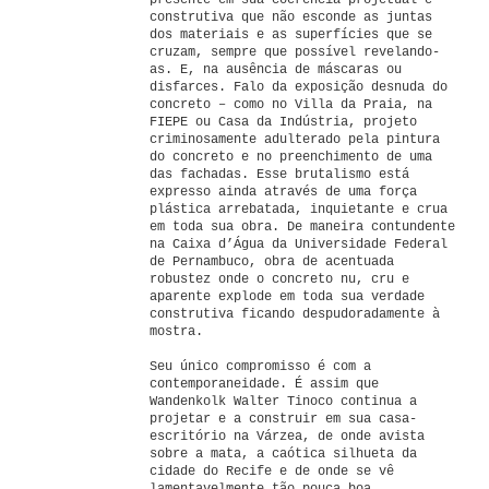
presente em sua coerência projetual e
construtiva que não esconde as juntas
dos materiais e as superfícies que se
cruzam, sempre que possível revelando-
as. E, na ausência de máscaras ou
disfarces. Falo da exposição desnuda do
concreto – como no Villa da Praia, na
FIEPE ou Casa da Indústria, projeto
criminosamente adulterado pela pintura
do concreto e no preenchimento de uma
das fachadas. Esse brutalismo está
expresso ainda através de uma força
plástica arrebatada, inquietante e crua
em toda sua obra. De maneira contundente
na Caixa d’Água da Universidade Federal
de Pernambuco, obra de acentuada
robustez onde o concreto nu, cru e
aparente explode em toda sua verdade
construtiva ficando despudoradamente à
mostra.
Seu único compromisso é com a
contemporaneidade. É assim que
Wandenkolk Walter Tinoco continua a
projetar e a construir em sua casa-
escritório na Várzea, de onde avista
sobre a mata, a caótica silhueta da
cidade do Recife e de onde se vê