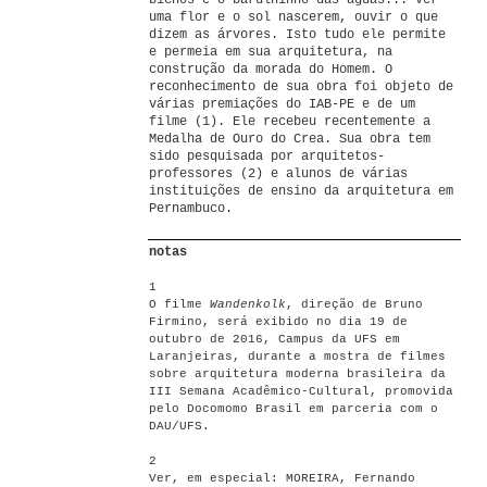
bichos e o barulhinho das águas... ver
uma flor e o sol nascerem, ouvir o que
dizem as árvores. Isto tudo ele permite
e permeia em sua arquitetura, na
construção da morada do Homem. O
reconhecimento de sua obra foi objeto de
várias premiações do IAB-PE e de um
filme (1). Ele recebeu recentemente a
Medalha de Ouro do Crea. Sua obra tem
sido pesquisada por arquitetos-
professores (2) e alunos de várias
instituições de ensino da arquitetura em
Pernambuco.
notas
1
O filme
Wandenkolk
, direção de Bruno
Firmino, será exibido no dia 19 de
outubro de 2016, Campus da UFS em
Laranjeiras, durante a mostra de filmes
sobre arquitetura moderna brasileira da
III Semana Acadêmico-Cultural, promovida
pelo Docomomo Brasil em parceria com o
DAU/UFS.
2
Ver, em especial: MOREIRA, Fernando