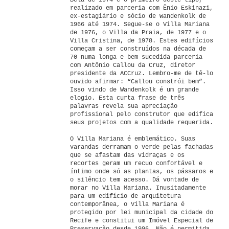
Bela de 1974 é o primeiro deste tipo,
realizado em parceria com Ênio Eskinazi,
ex-estagiário e sócio de Wandenkolk de
1966 até 1974. Segue-se o Villa Mariana
de 1976, o Villa da Praia, de 1977 e o
Villa Cristina, de 1978. Estes edifícios
começam a ser construídos na década de
70 numa longa e bem sucedida parceria
com Antônio Callou da Cruz, diretor
presidente da ACCruz. Lembro-me de tê-lo
ouvido afirmar: “Callou constrói bem”.
Isso vindo de Wandenkolk é um grande
elogio. Esta curta frase de três
palavras revela sua apreciação
profissional pelo construtor que edifica
seus projetos com a qualidade requerida.
O Villa Mariana é emblemático. Suas
varandas derramam o verde pelas fachadas
que se afastam das vidraças e os
recortes geram um recuo confortável e
íntimo onde só as plantas, os pássaros e
o silêncio tem acesso. Dá vontade de
morar no Villa Mariana. Inusitadamente
para um edifício de arquitetura
contemporânea, o Villa Mariana é
protegido por lei municipal da cidade do
Recife e constitui um Imóvel Especial de