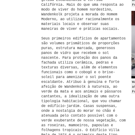
gélida Escandinávia à tórrida
a
Califórnia. Mais do que uma resposta ao
F
modo de viver do homem nordestino,
Wandenkolk projeta a morada do Homem
Moderno, ao utilizar racionalmente os
materiais locais e observar suas
maneiras de viver e práticas sociais.
Seus primeiros edifícios de apartamentos
são volumes prismáticos de proporções
puras, estrutura marcada, generosos
panos de vidro que recebem o sol
nascente. Para proteção dos panos da
fachada utiliza cerâmica, pedras e
texturas diversas, além de elementos
funcionais como o cobogó e o brise-
soleil para amenizar o sol poente
escaldante. Atribuo à genuína e forte
W
afeição de Wandenkolk à natureza, ao
a
verde da mata e aos animais e pássaros
F
cantantes, a idealização de uma outra
tipologia habitacional, que vou chamar
de edifício-jardim. Casas suspensas,
onde a nostalgia do morar no chão é
atenuada pelo contato possível com o
verde exuberante de nossa vegetação, com
as roseiras, mamoeiros, papoulas e
folhagens tropicais. O Edifício Villa