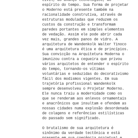
civil, ao avanço tecnológico, ao
espírito do tempo. Sua forma de projetar
o Moderno está presente também na
racionalidade construtiva, através de
estruturas moduladas que reduzem os
custos da construção e transformam
paredes portantes em simples elementos
de vedação. Assim ele pode abrir cada
vez mais, grandes panos de vidro. A
arquitetura de Wandenkolk Walter Tinoco
é uma arquitetura ética e de princípios.
Sua convicção na Arquitetura Moderna o
imunizou contra a cegueira que privou
vários arquitetos de entender o espírito
do tempo, tornando-os vítimas
voluntárias e seduzidas do decorativismo
fácil dos modismos vigentes. Em sua
trajetória profissional Wandenkolk
sempre desenvolveu o Projetar Moderno.
Ele nunca traiu a modernidade como os
que se renderam aos enlevos ornamentais
e anacrônicos que insultam e ofendem as
nossas cidades numa explosão desordenada
de colagens e referências estilísticas
do passado sem significado.
O brutalismo de sua arquitetura é
sinônimo da verdade tectônica e está