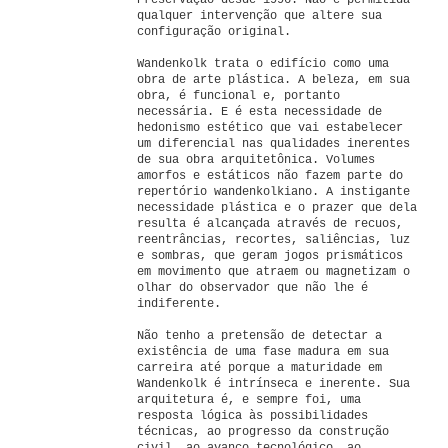
Preservação desde 1996. Não é permitida
qualquer intervenção que altere sua
configuração original.
Wandenkolk trata o edifício como uma
obra de arte plástica. A beleza, em sua
obra, é funcional e, portanto
necessária. E é esta necessidade de
hedonismo estético que vai estabelecer
um diferencial nas qualidades inerentes
de sua obra arquitetônica. Volumes
amorfos e estáticos não fazem parte do
repertório wandenkolkiano. A instigante
necessidade plástica e o prazer que dela
resulta é alcançada através de recuos,
reentrâncias, recortes, saliências, luz
e sombras, que geram jogos prismáticos
em movimento que atraem ou magnetizam o
olhar do observador que não lhe é
indiferente.
Não tenho a pretensão de detectar a
existência de uma fase madura em sua
carreira até porque a maturidade em
Wandenkolk é intrínseca e inerente. Sua
arquitetura é, e sempre foi, uma
resposta lógica às possibilidades
técnicas, ao progresso da construção