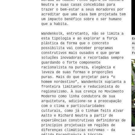
morada do Homem. Penso agora em Richard
Neutra e suas casas concebidas para
trazer o bem-estar a seus moradores por
acreditar que uma casa bem projetada tem
um impacto benéfico sobre o ser humano
que a habita.
Wandenkolk, entretanto, não se limita a
esta tipologia e ao explorar a força
E
plástica da forma que o concreto
A
possibilita vai conceber programas
T
construtivos mais ousados e que geram
F
soluções inovadoras e recortadas sempre
guardando o forte componente
racionalista na pureza, elegância e
leveza de suas formas e proporções
puras. Mais do que projetar para “o
homem nordestino”, Wandenkolk suplanta a
fronteira limitante e reducionista do
regionalismo. À sua crença no Movimento
Moderno como linha condutora de sua
arquitetura, adicione-se a preocupação
com o clima e particularidades
culturais, como já o tinham feito Alvar
Aalto e Richard Neutra a partir de
experiências construtivas definidoras de
princípios projetuais em regiões de
diferenças climáticas extremas – da
W