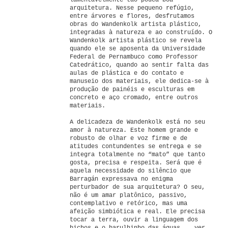
lamentavelmente tão pouca boa
arquitetura. Nesse pequeno refúgio,
entre árvores e flores, desfrutamos
obras do Wandenkolk artista plástico,
integradas à natureza e ao construído. O
Wandenkolk artista plástico se revela
quando ele se aposenta da Universidade
Federal de Pernambuco como Professor
Catedrático, quando ao sentir falta das
aulas de plástica e do contato e
manuseio dos materiais, ele dedica-se à
produção de painéis e esculturas em
concreto e aço cromado, entre outros
materiais.
A delicadeza de Wandenkolk está no seu
amor à natureza. Este homem grande e
robusto de olhar e voz firme e de
atitudes contundentes se entrega e se
integra totalmente no “mato” que tanto
gosta, precisa e respeita. Será que é
aquela necessidade do silêncio que
Barragán expressava no enigma
perturbador de sua arquitetura? O seu,
não é um amar platônico, passivo,
contemplativo e retórico, mas uma
afeição simbiótica e real. Ele precisa
tocar a terra, ouvir a linguagem dos