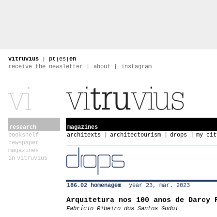
vitruvius
|
pt
|
es
|
en
receive the newsletter
about
instagram
research
magazines
bookshelf
architexts
architectourism
drops
my cit
newspaper
magazines
in vitruvius
186.02 homenagem
year 23, mar. 2023
Arquitetura nos 100 anos de Darcy 
Fabrício Ribeiro dos Santos Godoi