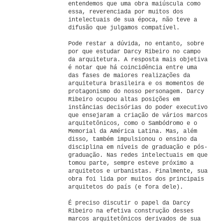
entendemos que uma obra maiúscula como
essa, reverenciada por muitos dos
intelectuais de sua época, não teve a
difusão que julgamos compatível.
Pode restar a dúvida, no entanto, sobre
por que estudar Darcy Ribeiro no campo
da arquitetura. A resposta mais objetiva
é notar que há coincidência entre uma
das fases de maiores realizações da
arquitetura brasileira e os momentos de
protagonismo do nosso personagem. Darcy
Ribeiro ocupou altas posições em
instâncias decisórias do poder executivo
que ensejaram a criação de vários marcos
arquitetônicos, como o Sambódromo e o
Memorial da América Latina. Mas, além
disso, também impulsionou o ensino da
disciplina em níveis de graduação e pós-
graduação. Nas redes intelectuais em que
tomou parte, sempre esteve próximo a
arquitetos e urbanistas. Finalmente, sua
obra foi lida por muitos dos principais
arquitetos do país (e fora dele).
É preciso discutir o papel da Darcy
Ribeiro na efetiva construção desses
marcos arquitetônicos derivados de sua