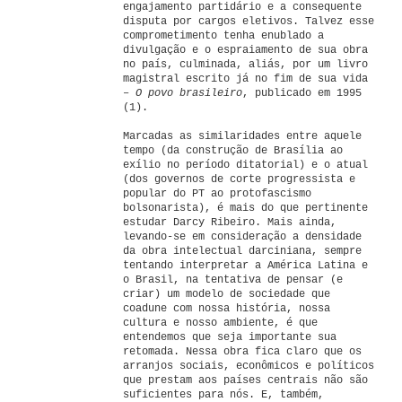
engajamento partidário e a consequente
disputa por cargos eletivos. Talvez esse
comprometimento tenha enublado a
divulgação e o espraiamento de sua obra
no país, culminada, aliás, por um livro
magistral escrito já no fim de sua vida
–
O povo brasileiro
, publicado em 1995
(1).
Marcadas as similaridades entre aquele
tempo (da construção de Brasília ao
exílio no período ditatorial) e o atual
(dos governos de corte progressista e
popular do PT ao protofascismo
bolsonarista), é mais do que pertinente
estudar Darcy Ribeiro. Mais ainda,
levando-se em consideração a densidade
da obra intelectual darciniana, sempre
tentando interpretar a América Latina e
o Brasil, na tentativa de pensar (e
criar) um modelo de sociedade que
coadune com nossa história, nossa
cultura e nosso ambiente, é que
entendemos que seja importante sua
retomada. Nessa obra fica claro que os
arranjos sociais, econômicos e políticos
que prestam aos países centrais não são
suficientes para nós. E, também,