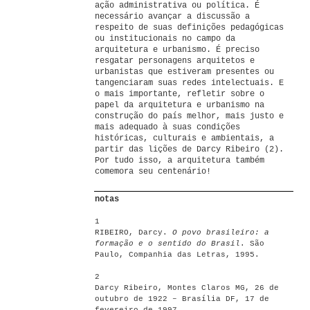
ação administrativa ou política. É
necessário avançar a discussão a
respeito de suas definições pedagógicas
ou institucionais no campo da
arquitetura e urbanismo. É preciso
resgatar personagens arquitetos e
urbanistas que estiveram presentes ou
tangenciaram suas redes intelectuais. E
o mais importante, refletir sobre o
papel da arquitetura e urbanismo na
construção do país melhor, mais justo e
mais adequado à suas condições
históricas, culturais e ambientais, a
partir das lições de Darcy Ribeiro (2).
Por tudo isso, a arquitetura também
comemora seu centenário!
notas
1
RIBEIRO, Darcy.
O povo brasileiro: a
formação e o sentido do Brasil
. São
Paulo, Companhia das Letras, 1995.
2
Darcy Ribeiro, Montes Claros MG, 26 de
outubro de 1922 – Brasília DF, 17 de