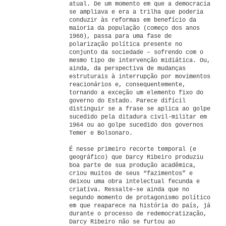
atual. De um momento em que a democracia
se ampliava e era a trilha que poderia
conduzir às reformas em benefício da
maioria da população (começo dos anos
1960), passa para uma fase de
polarização política presente no
conjunto da sociedade – sofrendo com o
mesmo tipo de intervenção midiática. Ou,
ainda, da perspectiva de mudanças
estruturais à interrupção por movimentos
reacionários e, consequentemente,
tornando a exceção um elemento fixo do
governo do Estado. Parece difícil
distinguir se a frase se aplica ao golpe
sucedido pela ditadura civil-militar em
1964 ou ao golpe sucedido dos governos
Temer e Bolsonaro.
É nesse primeiro recorte temporal (e
geográfico) que Darcy Ribeiro produziu
boa parte de sua produção acadêmica,
criou muitos de seus “fazimentos” e
deixou uma obra intelectual fecunda e
criativa. Ressalte-se ainda que no
segundo momento de protagonismo político
em que reaparece na história do país, já
durante o processo de redemocratização,
Darcy Ribeiro não se furtou ao