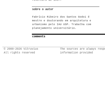
fevereiro de 1997.
sobre o autor
Fabrício Ribeiro dos Santos Godoi é
mestre e doutorando em arquitetura e
urbanismo pelo IAU USP. Trabalha com
planejamento universitário.
comments
© 2000–2026 Vitruvius
The sources are always resp
All rights reserved
information provided