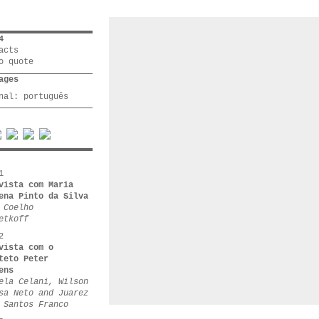
4
acts
o quote
ages
inal:
português
1
vista com Maria
ena Pinto da Silva
 Coelho
etkoff
2
vista com o
teto Peter
ens
ela Celani, Wilson
sa Neto and Juarez
 Santos Franco