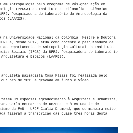
a em Antropologia pelo Programa de Pós-graduação em
pologia (PPGSA) do Instituto de Filosofia e Ciências
UFRJ. Pesquisadora do Laboratório de Antropologia da
ços (LAARES).
a na Universidade Nacional da Colômbia, Mestre e Doutora
UFRJ e, desde 2012, atua como docente e pesquisadora de
o ao Departamento de Antropologia Cultural do Instituto
ncias Sociais (IFCS) da UFRJ. Pesquisadora do Laboratório
 Arquitetura e Espaços (LAARES).
 arquiteta paisagista Rosa Kliass foi realizada pelo
 outubro de 2013 e gravada em áudio e vídeo.
 fazem um especial agradecimento à Arquiteta e Urbanista,
FJF, Carla Bernardes de Rezende e à estudante de
nismo da FAU – UFJF Giulia Drumond, que de maneira muito
ada fizeram a transcrição das quase três horas desta