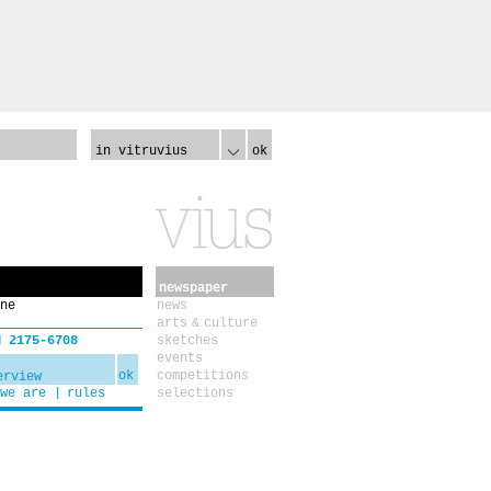
in vitruvius
ok
newspaper
ne
news
arts & culture
N 2175-6708
sketches
events
ok
competitions
we are
rules
selections