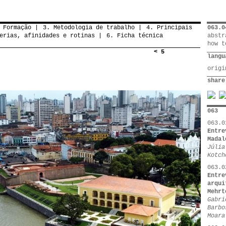
 Formação
3. Metodologia de trabalho
4. Principais
063.0
erias, afinidades e rotinas
6. Ficha técnica
abstr
how t
< 5
langu
orig
share
063
063.0
Entre
Madal
Júlia
Kotch
063.0
Entre
arqui
Mehrt
Gabri
Barbo
Moara