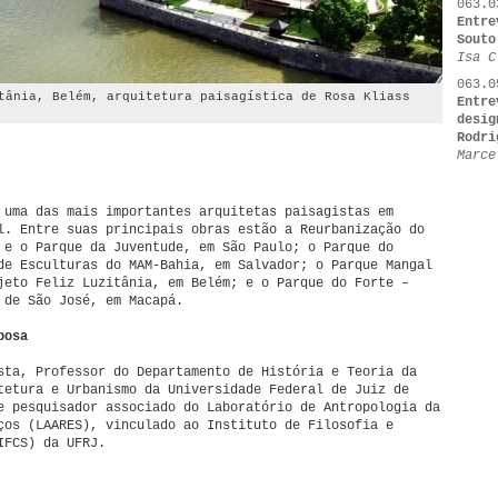
063.0
Entre
Souto
Isa C
063.0
tânia, Belém, arquitetura paisagística de Rosa Kliass
Entre
desig
Rodri
Marce
 uma das mais importantes arquitetas paisagistas em
l. Entre suas principais obras estão a Reurbanização do
 e o Parque da Juventude, em São Paulo; o Parque do
de Esculturas do MAM-Bahia, em Salvador; o Parque Mangal
jeto Feliz Luzitânia, em Belém; e o Parque do Forte –
 de São José, em Macapá.
bosa
sta, Professor do Departamento de História e Teoria da
tetura e Urbanismo da Universidade Federal de Juiz de
e pesquisador associado do Laboratório de Antropologia da
ços (LAARES), vinculado ao Instituto de Filosofia e
IFCS) da UFRJ.