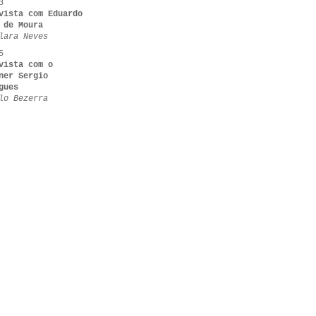
3
vista com Eduardo
 de Moura
lara Neves
5
vista com o
ner Sergio
gues
lo Bezerra