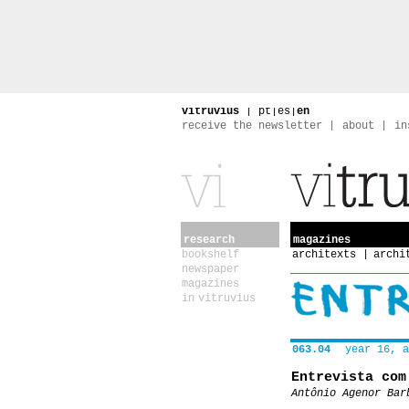
vitruvius
|
pt
|
es
|
en
receive the newsletter
about
in
research
magazines
bookshelf
architexts
archi
newspaper
magazines
in vitruvius
063.04
year 16, a
Entrevista com
Antônio Agenor Bar