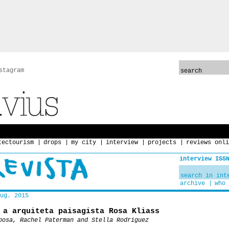
stagram
tectourism
drops
my city
interview
projects
reviews onli
interview ISS
archive
who 
ug. 2015
 a arquiteta paisagista Rosa Kliass
bosa, Rachel Paterman and Stella Rodriguez