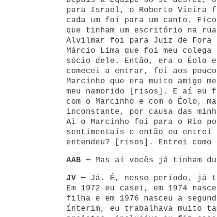
Depois a Equipe 58 se desfez, o
para Israel, o Roberto Vieira f
cada um foi para um canto. Fico
que tinham um escritório na rua
Alvilmar foi para Juiz de Fora 
Márcio Lima que foi meu colega 
sócio dele. Então, era o Éolo e
comecei a entrar, foi aos pouco
Marcinho que era muito amigo me
meu namorido [risos]. E aí eu f
com o Marcinho e com o Éolo, ma
inconstante, por causa das minh
Aí o Marcinho foi para o Rio po
sentimentais e então eu entrei 
entendeu? [risos]. Entrei como 
AAB —
Mas aí vocês já tinham du
JV —
Já. É, nesse período, já t
Em 1972 eu casei, em 1974 nasce
filha e em 1976 nasceu a segund
ínterim, eu trabalhava muito ta