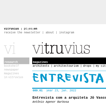
vitruvius
|
pt
|
es
|
en
receive the newsletter
about
instagram
research
magazines
bookshelf
architexts
architectourism
drops
my cit
newspaper
magazines
in vitruvius
089.01
year 23, jan. 2022
Entrevista com a arquiteta Jô Vasc
Antônio Agenor Barbosa