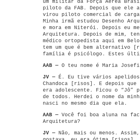
um militar da Força Aérea Brasi
piloto da FAB. Depois que ele a
virou piloto comercial de carga
Minha irmã estudou Desenho Arqu
e mora em Niterói. Depois eu me
Arquitetura. Depois de mim, ten
médico ortopedista aqui em Belo
tem um que é bem alternativo [r
família é psicólogo. Estes últi
AAB —
O teu nome é Maria Josefi
JV —
É. Eu tive vários apelidos
Chandoca [risos]. E depois que 
era adolescente. Ficou o “Jô” p
de todos. Herdei o nome da minh
nasci no mesmo dia que ela.
AAB —
Você foi boa aluna na fac
Arquitetura?
JV —
Não, mais ou menos. Assim,
gostava, eu era ótima [risos].