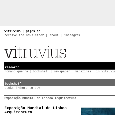
vitruvius
|
pt
|
es
|
en
receive the newsletter
about
instagram
research
romano guerra
bookshelf
newspaper
magazines
in vitruvi
bookshelf
books
where to buy
Exposição Mundial de Lisboa Arquitectura
Exposição Mundial de Lisboa
Arquitectura