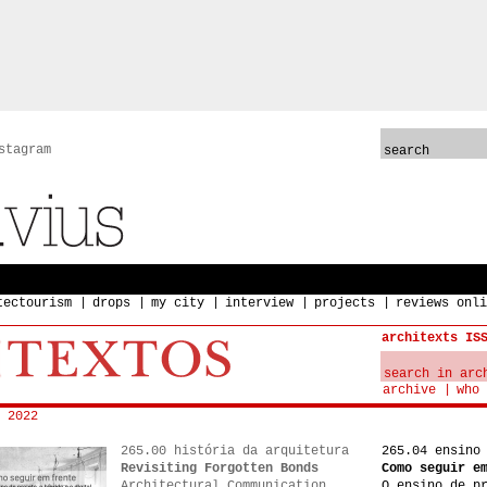
stagram
tectourism
drops
my city
interview
projects
reviews onli
architexts IS
archive
who 
 2022
265.00 história da arquitetura
265.04 ensino
Revisiting Forgotten Bonds
Como seguir e
Architectural Communication
O ensino de p