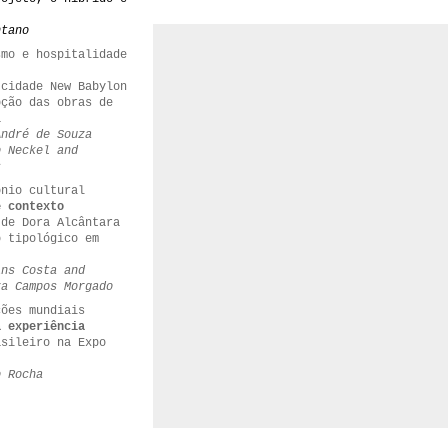
ntano
smo e hospitalidade
 cidade New Babylon
pção das obras de
a
André de Souza
o Neckel and
s
ônio cultural
e contexto
 de Dora Alcântara
o tipológico em
ins Costa and
za Campos Morgado
ções mundiais
a experiência
asileiro na Expo
o Rocha