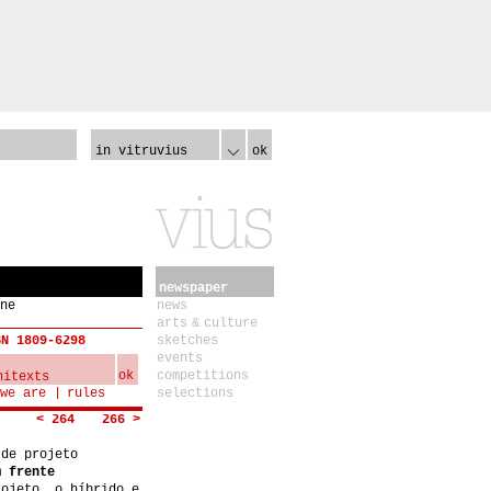
in vitruvius
ok
newspaper
ne
news
arts & culture
SN 1809-6298
sketches
events
ok
competitions
we are
rules
selections
< 264
266 >
 de projeto
m frente
rojeto, o híbrido e