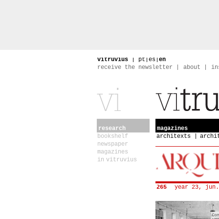
vitruvius
|
pt
|
es
|
en
receive the newsletter
about
in
research
magazines
bookshelf
architexts
archi
newspaper
magazines
in vitruvius
265
year 23, jun.