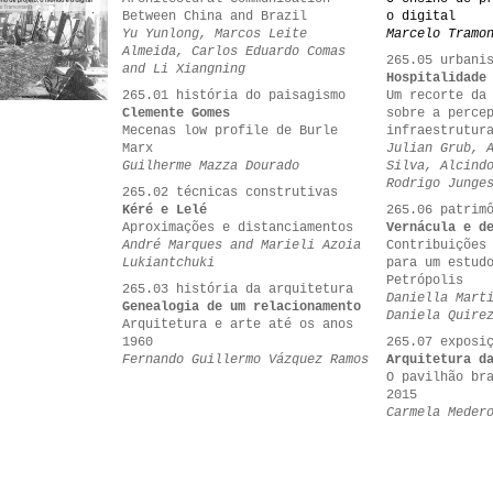
Between China and Brazil
o digital
Yu Yunlong, Marcos Leite
Marcelo Tramo
Almeida, Carlos Eduardo Comas
265.05 urbani
and Li Xiangning
Hospitalidade
265.01 história do paisagismo
Um recorte da
Clemente Gomes
sobre a perce
Mecenas low profile de Burle
infraestrutur
Marx
Julian Grub, 
Guilherme Mazza Dourado
Silva, Alcind
Rodrigo Junge
265.02 técnicas construtivas
Kéré e Lelé
265.06 patrim
Aproximações e distanciamentos
Vernácula e d
André Marques and Marieli Azoia
Contribuições
Lukiantchuki
para um estud
Petrópolis
265.03 história da arquitetura
Daniella Mart
Genealogia de um relacionamento
Daniela Quire
Arquitetura e arte até os anos
1960
265.07 exposi
Fernando Guillermo Vázquez Ramos
Arquitetura d
O pavilhão br
2015
Carmela Meder