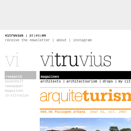
vitruvius
|
pt
|
es
|
en
receive the newsletter
about
instagram
research
magazines
bookshelf
architexts
architectourism
drops
my cit
newspaper
magazines
in vitruvius
008.06 Paisagem urbana
year 01, oct. 2007