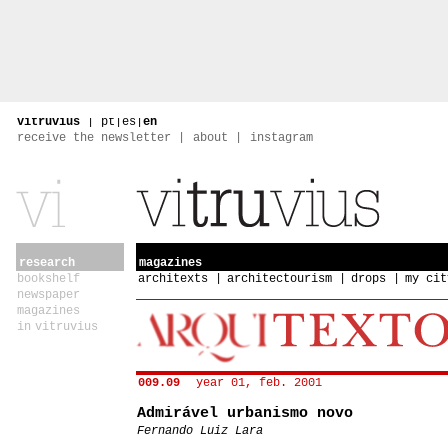
vitruvius
|
pt
|
es
|
en
receive the newsletter
about
instagram
research
magazines
bookshelf
architexts
architectourism
drops
my cit
newspaper
magazines
in vitruvius
009.09
year 01, feb. 2001
Admirável urbanismo novo
Fernando Luiz Lara