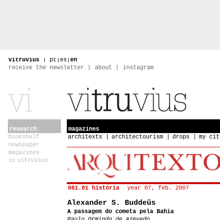
vitruvius
|
pt
|
es
|
en
receive the newsletter
about
instagram
research
magazines
bookshelf
architexts
architectourism
drops
my cit
newspaper
magazines
in vitruvius
081.01 história
year 07, feb. 2007
Alexander S. Buddeüs
A passagem do cometa pela Bahia
Paulo Ormindo de Azevedo