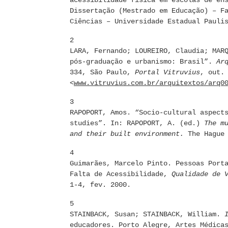
acessibilidade física em escolas de en
Dissertação (Mestrado em Educação) – F
Ciências – Universidade Estadual Pauli
2
LARA, Fernando; LOUREIRO, Claudia; MAR
pós-graduação e urbanismo: Brasil”.
Ar
334, São Paulo,
Portal Vitruvius
, out.
<
www.vitruvius.com.br/arquitextos/arq0
3
RAPOPORT, Amos. “Socio-cultural aspect
studies”. In: RAPOPORT, A. (ed.)
The m
and their built environment.
The Hague 
4
Guimarães, Marcelo Pinto. Pessoas Port
Falta de Acessibilidade,
Qualidade de 
1-4, fev. 2000.
5
STAINBACK, Susan; STAINBACK, William.
educadores. Porto Alegre, Artes Médica