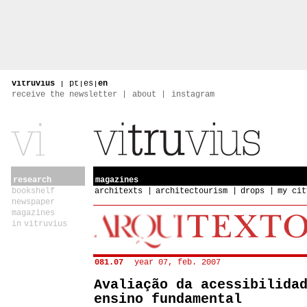
vitruvius
|
pt
|
es
|
en
receive the newsletter
about
instagram
research
magazines
bookshelf
architexts
architectourism
drops
my cit
newspaper
magazines
in vitruvius
081.07
year 07, feb. 2007
Avaliação da acessibilida
ensino fundamental