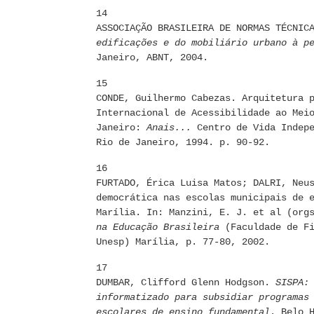
14
ASSOCIAÇÃO BRASILEIRA DE NORMAS TÉCNI
edificações e do mobiliário urbano à p
Janeiro, ABNT, 2004.
15
CONDE, Guilhermo Cabezas. Arquitetura 
Internacional de Acessibilidade ao Mei
Janeiro:
Anais...
Centro de Vida Indepe
Rio de Janeiro, 1994. p. 90-92.
16
FURTADO, Érica Luisa Matos; DALRI, Neu
democrática nas escolas municipais de 
Marília. In: Manzini, E. J. et al (or
na Educação Brasileira
(Faculdade de Fi
Unesp) Marília, p. 77-80, 2002.
17
DUMBAR, Clifford Glenn Hodgson.
SISPA:
informatizado para subsidiar programas
escolares de ensino fundamental
. Belo 