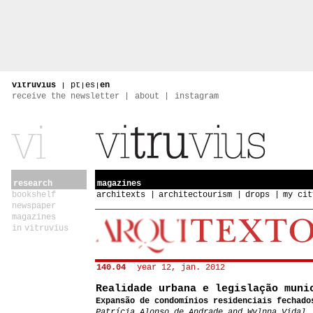
vitruvius
|
pt
|
es
|
en
receive the newsletter
about
instagram
research
magazines
bookshelf
architexts
architectourism
drops
my cit
newspaper
magazines
in vitruvius
140.04
year 12, jan. 2012
Realidade urbana e legislação muni
Expansão de condomínios residenciais fechado
Patrícia Alonso de Andrade and Wylnna Vidal