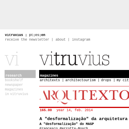
vitruvius
|
pt
|
es
|
en
receive the newsletter
about
instagram
research
magazines
bookshelf
architexts
architectourism
drops
my cit
newspaper
magazines
in vitruvius
165.00
year 14, feb. 2014
A "desformalização" da arquitetura
A "desformalização" do MASP
Francesco Perrotta-Bosch