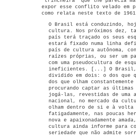
"trincheira" que lhe parecia ma
expor esse conflito velado em p
como relata neste texto de 1961
O Brasil está conduzindo, ho
cultura. Nos próximos dez, t
país terá traçado os seus es
estará fixado numa linha def
país de cultura autônoma, co
raízes próprias, ou ser um p
com uma pseudocultura de esq
ineficientes. [...] O Brasil
dividido em dois: o dos que 
dos que olham constantemente
procurando captar as últimas
jogá-las, revestidas de uma 
nacional, no mercado da cult
olham dentro de si e à volta
fatigadamente, nas poucas he
nova e apaixonadamente amada
cultura ainda informe para c
seriedade que não admite sor