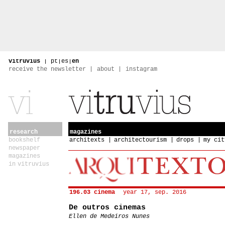
vitruvius
|
pt
|
es
|
en
receive the newsletter
about
instagram
research
magazines
bookshelf
architexts
architectourism
drops
my cit
newspaper
magazines
in vitruvius
196.03 cinema
year 17, sep. 2016
De outros cinemas
Ellen de Medeiros Nunes