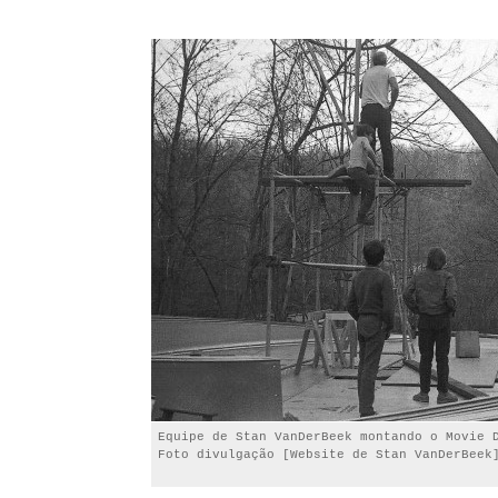
Equipe de Stan VanDerBeek montando o Movie 
Foto divulgação [Website de Stan VanDerBeek