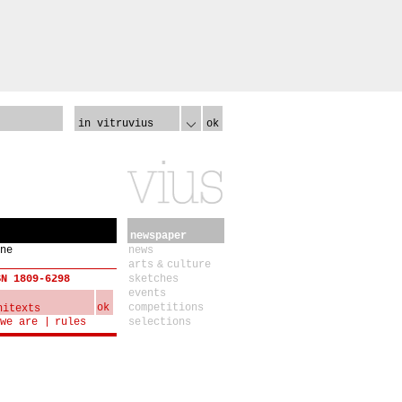
in vitruvius
ok
newspaper
ne
news
arts & culture
SN 1809-6298
sketches
events
ok
competitions
we are
rules
selections