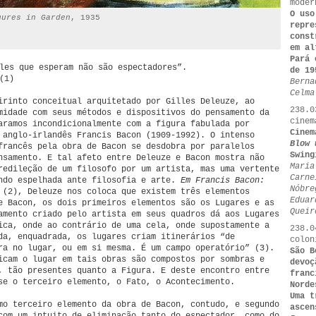
moder
O uso
gures in Garden
, 1935
repre
const
em al
Pará 
les que esperam não são espectadores”.
de 19
(1)
Berna
Celma
irinto conceitual arquitetado por Gilles Deleuze, ao
238.0
midade com seus métodos e dispositivos do pensamento da
cinem
aramos incondicionalmente com a figura fabulada por
Cinem
 anglo-irlandês Francis Bacon (1909-1992). O intenso
Blow 
francês pela obra de Bacon se desdobra por paralelos
Swing
nsamento. E tal afeto entre Deleuze e Bacon mostra não
Maria
redileção de um filosofo por um artista, mas uma vertente
Carne
ndo espelhada ante filosofia e arte.
Em Francis Bacon:
Nóbre
(2), Deleuze nos coloca que existem três elementos
Eduar
e Bacon, os dois primeiros elementos são os Lugares e as
Queir
amento criado pelo artista em seus quadros dá aos Lugares
ica, onde ao contrário de uma cela, onde supostamente a
238.0
da, enquadrada, os lugares criam itinerários “de
colon
ra no lugar, ou em si mesma. É um campo operatório” (3).
São B
icam o lugar em tais obras são compostos por sombras e
devoç
, tão presentes quanto a Figura. E deste encontro entre
franc
se o terceiro elemento, o Fato, o Acontecimento.
Norde
Uma t
mo terceiro elemento da obra de Bacon, contudo, e segundo
ascen