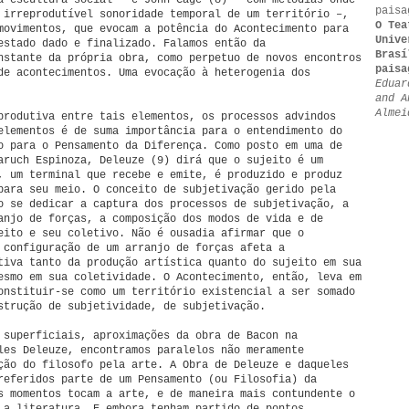
a escultura social – e John Cage (8) – com melodias onde
paisa
 irreprodutível sonoridade temporal de um território –,
O Tea
movimentos, que evocam a potência do Acontecimento para
Unive
estado dado e finalizado. Falamos então da
Brasí
nstante da própria obra, como perpetuo de novos encontros
paisa
de acontecimentos. Uma evocação à heterogenia dos
Eduar
and A
Almei
produtiva entre tais elementos, os processos advindos
elementos é de suma importância para o entendimento do
o para o Pensamento da Diferença. Como posto em uma de
aruch Espinoza, Deleuze (9) dirá que o sujeito é um
, um terminal que recebe e emite, é produzido e produz
para seu meio. O conceito de subjetivação gerido pela
o se dedicar a captura dos processos de subjetivação, a
anjo de forças, a composição dos modos de vida e de
eito e seu coletivo. Não é ousadia afirmar que o
 configuração de um arranjo de forças afeta a
tiva tanto da produção artística quanto do sujeito em sua
esmo em sua coletividade. O Acontecimento, então, leva em
onstituir-se como um território existencial a ser somado
strução de subjetividade, de subjetivação.
 superficiais, aproximações da obra de Bacon na
les Deleuze, encontramos paralelos não meramente
ção do filosofo pela arte. A Obra de Deleuze e daqueles
referidos parte de um Pensamento (ou Filosofia) da
s momentos tocam a arte, e de maneira mais contundente o