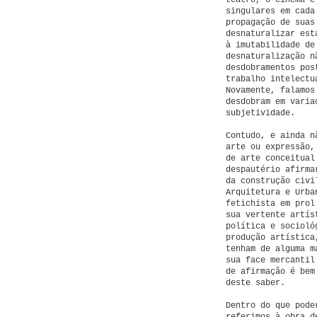
teatro, o cinema e
singulares em cada
propagação de suas
desnaturalizar est
à imutabilidade de
desnaturalização n
desdobramentos pos
trabalho intelectu
Novamente, falamos
desdobram em varia
subjetividade.
Contudo, e ainda n
arte ou expressão,
de arte conceitual
despautério afirma
da construção civi
Arquitetura e Urba
fetichista em prol
sua vertente artís
política e socioló
produção artística
tenham de alguma m
sua face mercantil
de afirmação é bem
deste saber.
Dentro do que pode