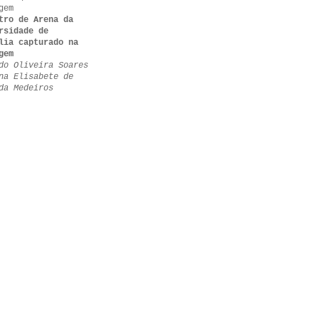
gem
tro de Arena da
rsidade de
lia capturado na
gem
do Oliveira Soares
na Elisabete de
da Medeiros