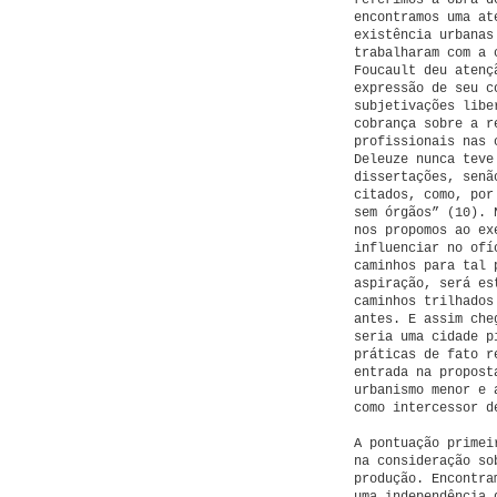
referimos à obra d
encontramos uma at
existência urbanas
trabalharam com a 
Foucault deu atenç
expressão de seu c
subjetivações libe
cobrança sobre a r
profissionais nas 
Deleuze nunca teve
dissertações, senã
citados, como, por
sem órgãos” (10). 
nos propomos ao ex
influenciar no ofí
caminhos para tal 
aspiração, será es
caminhos trilhados
antes. E assim che
seria uma cidade p
práticas de fato r
entrada na propost
urbanismo menor e 
como intercessor d
A pontuação primei
na consideração so
produção. Encontra