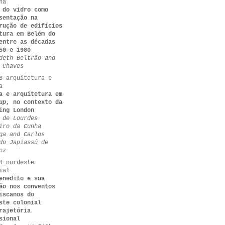
na
 do vidro como
sentação na
rução de edifícios
tura em Belém do
entre as décadas
50 e 1980
deth Beltrão and
 Chaves
3 arquitetura e
a
a e arquitetura em
up
, no contexto da
ing London
 de Lourdes
iro da Cunha
ga and Carlos
do Japiassú de
oz
4 nordeste
ial
enedito e sua
ão nos conventos
iscanos do
ste colonial
rajetória
sional