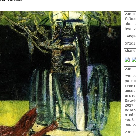
238.0
filos
abstr
how t
langu
orig
share
238
238.0
patri
Frank
anos:
proje
Estad
2017
Relat
didát
Paulo
and M
238.0