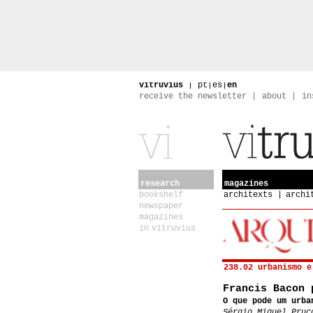
vitruvius
|
pt
|
es
|
en
receive the newsletter
about
in
research
magazines
bookshelf
architexts
archi
newspaper
magazines
in vitruvius
238.02 urbanismo e
Francis Bacon 
O que pode um urba
Sérgio Miguel Pruc