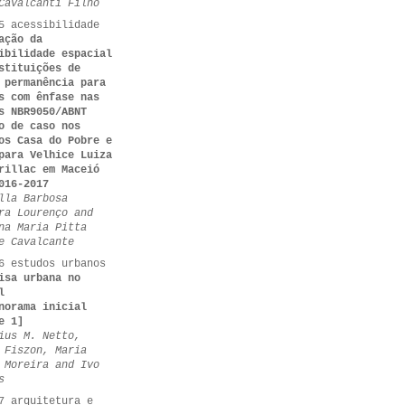
Cavalcanti Filho
5 acessibilidade
ação da
ibilidade espacial
stituições de
 permanência para
s com ênfase nas
s NBR9050/ABNT
o de caso nos
os Casa do Pobre e
para Velhice Luiza
rillac em Maceió
016-2017
lla Barbosa
ra Lourenço and
na Maria Pitta
e Cavalcante
6 estudos urbanos
isa urbana no
l
norama inicial
e 1]
ius M. Netto,
 Fiszon, Maria
 Moreira and Ivo
s
7 arquitetura e