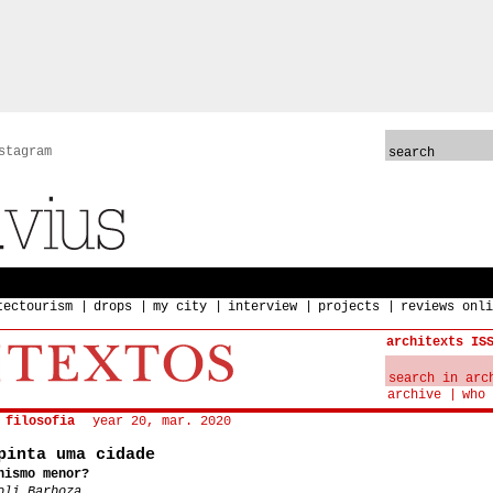
stagram
tectourism
drops
my city
interview
projects
reviews onli
architexts IS
archive
who 
 filosofia
year 20, mar. 2020
pinta uma cidade
nismo menor?
oli Barboza