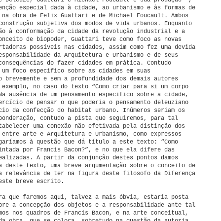
e Deleuze, Guattari e Michael Foucault e sua produção –,
enção especial dada à cidade, ao urbanismo e às formas de
 na obra de Felix Guattari e de Michael Foucault. Ambos
construção subjetiva dos modos de vida urbanos. Enquanto
ão à conformação da cidade da revolução industrial e a
onceito de biopoder, Guattari teve como foco as novas
rtadoras possíveis nas cidades, assim como fez uma devida
esponsabilidade da Arquitetura e Urbanismo e de seus
consequências do fazer cidades em prática. Contudo
 um foco especifico sobre as cidades em suas
o brevemente e sem a profundidade dos demais autores
 exemplo, no caso do texto “Como criar para si um corpo
Na ausência de um pensamento especifico sobre a cidade,
ercício de pensar o que poderia o pensamento deleuziano
cio da confecção do habitat urbano. Inúmeros seriam os
ponderação, contudo a pista que seguiremos, para tal
tabelecer uma conexão não efetivada pela distinção dos
 entre arte e Arquitetura e Urbanismo, como expressos
garíamos à questão que dá título a este texto: “Como
intada por Francis Bacon?”, e no que ela difere das
ealizadas. A partir da conjunção destes pontos damos
a deste texto, uma breve argumentação sobre o conceito de
a relevância de ter na figura deste filosofo da Diferença
este breve escrito.
ra que faremos aqui, talvez a mais óbvia, estaria posta
bre a concepção dos objetos e a responsabilidade ante tal
mos nos quadros de Francis Bacon, e na arte conceitual,