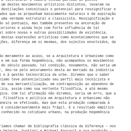
 a literatura. E embora tenham partido de pontos
 um destes movimentos artísticos distintos, levaram na
 destilações conceituais o potencial para ressignificar e
ados que se propunham basicamente naturais e de aspiração
 uma verdade estrutural e classicista. Ressignificação e
ão só pontuais, mas também presentes na ancoração de
teriores e ainda hoje com forte influência de tal
al sobre novas e outras possibilidades de existência.
 destas expressões artísticas como Acontecimentos que se
ções, diferença em si mesmas, dos sujeitos envolvidos, da
ão meramente ao acaso, se a Arquitetura e Urbanismo como
 e em sua forma hegemônica, não acompanhou os movimentos
 do século passado, tal condição, novamente, não seria um
r, deu-se pelo ancoramento desta ao mercado da indústria
l e à gestão tecnocrática da urbe. Diremos que o saber
nismo teve potencializado seu perfil mais tecnicista e
 de sua mercantilização, em contraposição ao abandono de
tica, assim como sua vertente filosófica, e até mesmo
gica. Com tal afirmação não diremos, seria um erro, que a
, filosófica e política em Arquitetura e Urbanismo não
aneira se efetivado, mas que esta produção comparada à
 é consideravelmente mais frágil. E o resultado empírico
 conhecido no cotidiano urbano, na produção hegemônica
ríamos chamar de bibliografia clássica da Diferença – nos