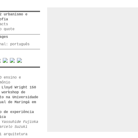
2 urbanismo e
ofia
acts
o quote
ages
inal:
português
0 ensino e
mônio
 Lloyd Wright 150
 workshop de
to na Universidade
ual de Maringá em
o de experiência
ica
 Yassuhide Fujioka
arcelo Suzuki
1 arquitetura