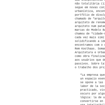
uma independência 
não totalitária (1
segue em novas con
urbanística, encon
portfólio de divul
chamado de “arquit
arquiteto de reno
arquiteto num pata
marcas do Modelo B
chamou de “cidade-
cada vez mais simi
solidificando a id
encontramos com o 
Rem Koolhaas. Soma
Arquitetura e Urba
como obra finaliza
aos usuários que d
passivos. Sobre ta
o trabalho dos pro
“La empresa que
un espacio esen
se opone a las 
labor de la soc
practicado, viv
oscuro por algo
lógica: la de u
convertirse en 