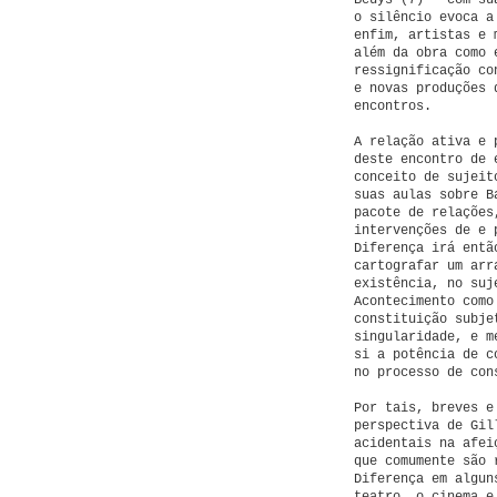
Beuys (7) – com su
o silêncio evoca a
enfim, artistas e 
além da obra como 
ressignificação co
e novas produções 
encontros.
A relação ativa e 
deste encontro de 
conceito de sujeit
suas aulas sobre B
pacote de relações
intervenções de e 
Diferença irá entã
cartografar um arr
existência, no suj
Acontecimento como
constituição subje
singularidade, e m
si a potência de c
no processo de con
Por tais, breves e
perspectiva de Gil
acidentais na afei
que comumente são 
Diferença em algun