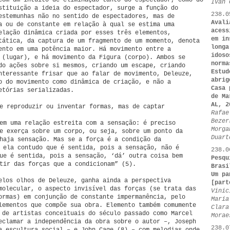
com um intuito de eliminação tanto do espectador, como do
Ivan 
stituição a ideia do espectador, surge a função do
238.0
estemunhas não no sentido de espectadores, mas de
Avali
a ou de constante em relação à qual se estima uma
acess
elação dinâmica criada por esses três elementos,
em in
tática, da captura de um fragmento de um momento, denota
longa
ento em uma potência maior. Há movimento entre a
idoso
 (lugar), e há movimento da Figura (corpo). Ambos se
norma
do ações sobre si mesmos, criando um escape, criando
Estud
nteressante frisar que ao falar de movimento, Deleuze,
abrig
o do movimento como dinâmica de criação, e não a
Casa 
etórias serializadas.
de Ma
AL, 2
e reproduzir ou inventar formas, mas de captar
Rafae
Bezer
em uma relação estreita com a sensação: é preciso
Morga
e exerça sobre um corpo, ou seja, sobre um ponto da
Duart
haja sensação. Mas se a força é a condição da
 ela contudo que é sentida, pois a sensação, não é
238.0
ue é sentida, pois a sensação, ‘dá’ outra coisa bem
Pesqu
tir das forças que a condicionam” (5).
Brasi
Um pa
elos olhos de Deleuze, ganha ainda a perspectiva
[part
molecular, o aspecto invisível das forças (se trata das
Vinic
ormas) em conjunção de constante impermanência, pelo
Maria
lementos que compõe sua obra. Elemento também comumente
Clara
 de artistas conceituais do século passado como Marcel
Morae
eclamar a independência da obra sobre o autor –, Joseph
238.0