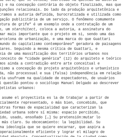
da obra, que se coloca, sobretudo na questão da autoria
1) e na concepção contrária do objeto finalizado, mas que
junções relacionais. Do lado da produção arquitetônica e
tramos a autoria definida, burocratizada e utilizada como
gação publicitária de um serviço. O fenômeno comumente
etura de grife” é um exemplo onde a contratação de um
me, um
starchitect
, coloca a autoria, a assinatura do
mar mais importante que o projeto em si, sendo uma das
arcelona de urbanização, e uma marca do que Guattari
mundo do capitalismo contemporâneo” geradora de paisagens
lares. Seguindo a mesma crítica de Guattari, e
eia de uma massificação dos territórios urbanos nos
conceito de “cidade genérica” (12) do arquiteto e teórico
mos ainda a contradição entre arte conceitual e
nismo a concepção do projeto arquitetônico e urbanístico
da, não processual e sua (falsa) independência em relação
ela usufruem na qualidade de espectadores, de usuários
l questão pontou o sociólogo Manuel Delgado ao descrever
jetistas urbanos:
 asume el proyectista es la de trabajar a partir de
cialmente representado, o más bien, concebido, que
otras formas de espacialidad que caracterizan la
iedad urbana sobre sí misma: espacio percibido,
ido, usado, ensoñado […] Su pretensión:mutar lo
 más claro. Su obcecamiento: la legibilidad. Su
na ideología que se quiere encarnar, que aspira a
operacionalmente eficiente y lograr el milagro de