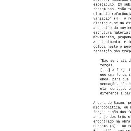
Deleuze, acontece 
espetáculo. Em sub
testemunho. “São t
elemento-referênci
variação” (4). A r
distingue-se da es
a questão do movim
estrutura material
movimentam, propon
Acontecimento. É i
coloca neste o pes
repetição das traj
“Não se trata d
forças.
[...] A força t
que uma força s
onda, para que 
sensação, não é
ela, contudo, q
diferente a par
A obra de Bacon, p
micropolítica, ou 
forças e não das f
arranjo dos três e
encontrado na obra
Duchamp (6) – ao r