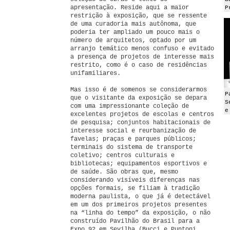
apresentação. Reside aqui a maior
P
restrição à exposição, que se ressente
de uma curadoria mais autônoma, que
poderia ter ampliado um pouco mais o
número de arquitetos, optado por um
arranjo temático menos confuso e evitado
a presença de projetos de interesse mais
restrito, como é o caso de residências
unifamiliares.
Mas isso é de somenos se considerarmos
P
que o visitante da exposição se depara
S
com uma impressionante coleção de
e
excelentes projetos de escolas e centros
de pesquisa; conjuntos habitacionais de
interesse social e reurbanização de
favelas; praças e parques públicos;
terminais do sistema de transporte
coletivo; centros culturais e
bibliotecas; equipamentos esportivos e
de saúde. São obras que, mesmo
considerando visíveis diferenças nas
opções formais, se filiam à tradição
moderna paulista, o que já é detectável
em um dos primeiros projetos presentes
na “linha do tempo” da exposição, o não
construído Pavilhão do Brasil para a
Expo 92 em Sevilha (Bucci e Puntoni,