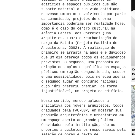
edifícios e espaços públicos que dão
suporte material à sua vida cotidiana.
Houvesse um maior envolvimento por parte
da comunidade, projetos de enorme
importância poderiam ser realidade hoje,
como é o caso do centro cultural na
Agência Central dos Correios (Una
Arquitetos, 1997) e reurbanização do
Largo da Batata (Projeto Paulista de
Arquitetura, 2002). A realização do
primeiro se arrasta há anos e é duvidoso
que um dia ofereça todos os equipamentos
previstos. O segundo, uma proposta de
criação de amplos e qualificados espaços
C
públicos em região congestionada, sequer
P
é uma possibilidade, pois mereceu apenas
A
o segundo lugar em concurso nacional
cujo júri preferiu premiar, de forma
injustificável, um projeto de edifício.
Nesse sentido, merece aplausos a
iniciativa dos jovens arquitetos, todos
graduados pela FAU-USP, em mostrar sua
produção arquitetônica e urbanística em
um espaço aberto ao grande público.
Convidados pela instituição, são os
próprios arquitetos os responsáveis pela
R
seleção de obras e texto de
B