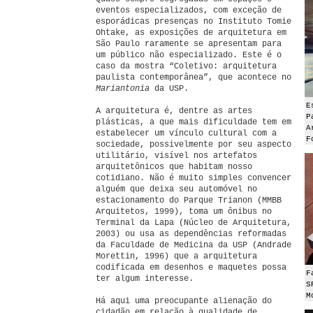
eventos especializados, com exceção de
esporádicas presenças no Instituto Tomie
Ohtake, as exposições de arquitetura em
São Paulo raramente se apresentam para
um público não especializado. Este é o
caso da mostra “Coletivo: arquitetura
paulista contemporânea”, que acontece no
Mariantonia
da USP.
E
A arquitetura é, dentre as artes
P
plásticas, a que mais dificuldade tem em
A
estabelecer um vínculo cultural com a
F
sociedade, possivelmente por seu aspecto
utilitário, visível nos artefatos
arquitetônicos que habitam nosso
cotidiano. Não é muito simples convencer
alguém que deixa seu automóvel no
estacionamento do Parque Trianon (MMBB
Arquitetos, 1999), toma um ônibus no
Terminal da Lapa (Núcleo de Arquitetura,
2003) ou usa as dependências reformadas
da Faculdade de Medicina da USP (Andrade
Morettin, 1996) que a arquitetura
codificada em desenhos e maquetes possa
F
ter algum interesse.
S
M
Há aqui uma preocupante alienação do
cidadão em relação à qualidade de