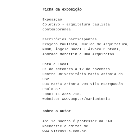
Ficha da exposição
Exposição
Coletivo - arquitetura paulista
contemporânea
Escritórios participantes
Projeto Paulista, Núcleo de Arquitetura,
MMBB, Ângelo Bucci + Álvaro Puntoni,
Andrade Morettin e Una Arquitetos
Data e local
01 de setembro a 12 de novembro
Centro Universitário Maria Antonia da
USP
Rua Maria Antonia 294 Vila BuarqueSão
Paulo SP
Fone: 11 3255 7182
Website: www.usp.br/mariantonia
sobre o autor
Abilio Guerra é professor da FAU
Mackenzie e editor de
www.vitruvius.com.br.