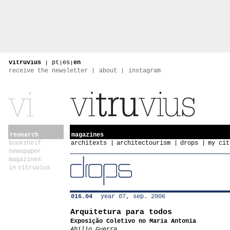
vitruvius
|
pt
|
es
|
en
receive the newsletter
about
instagram
research
magazines
bookshelf
architexts
architectourism
drops
my cit
newspaper
magazines
in vitruvius
016.04
year 07, sep. 2006
Arquitetura para todos
Exposição Coletivo no Maria Antonia
Abilio Guerra