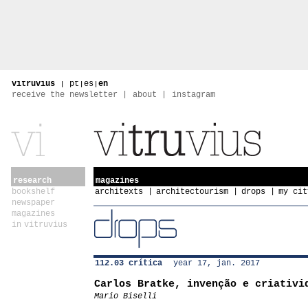
vitruvius
|
pt
|
es
|
en
receive the newsletter
about
instagram
research
magazines
bookshelf
architexts
architectourism
drops
my cit
newspaper
magazines
in vitruvius
112.03 crítica
year 17, jan. 2017
Carlos Bratke, invenção e criativi
Mario Biselli