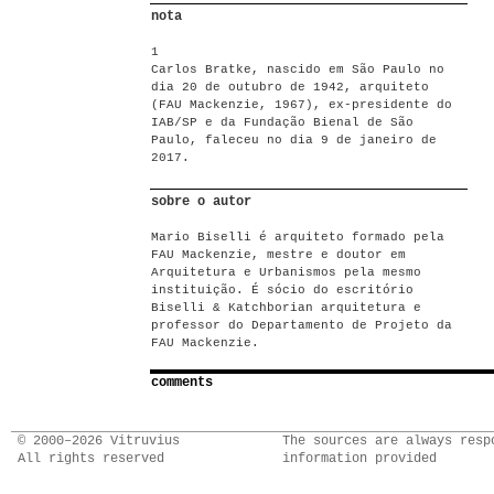
nota
1
Carlos Bratke, nascido em São Paulo no
dia 20 de outubro de 1942, arquiteto
(FAU Mackenzie, 1967), ex-presidente do
IAB/SP e da Fundação Bienal de São
Paulo, faleceu no dia 9 de janeiro de
2017.
sobre o autor
Mario Biselli é arquiteto formado pela
FAU Mackenzie, mestre e doutor em
Arquitetura e Urbanismos pela mesmo
instituição. É sócio do escritório
Biselli & Katchborian arquitetura e
professor do Departamento de Projeto da
FAU Mackenzie.
comments
© 2000–2026 Vitruvius
The sources are always resp
All rights reserved
information provided