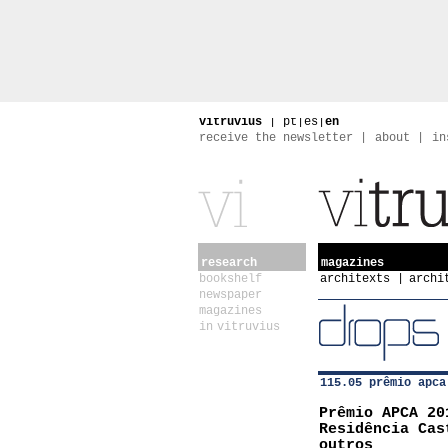
vitruvius
|
pt
|
es
|
en
receive the newsletter
about
in
research
magazines
bookshelf
architexts
archi
newspaper
magazines
in vitruvius
115.05 prêmio apca
Prêmio APCA 20
Residência Cas
outros