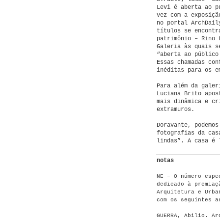
Levi é aberta ao p
vez com a exposiçã
no portal ArchDail
títulos se encontr
patrimônio – Rino 
Galeria às quais s
“aberta ao público
Essas chamadas con
inéditas para os e
Para além da galer
Luciana Brito apos
mais dinâmica e cr
extramuros.
Doravante, podemos
fotografias da cas
lindas”. A casa é 
notas
NE – O número esp
dedicado à premiaç
Arquitetura e Urba
com os seguintes a
GUERRA, Abilio. Ar