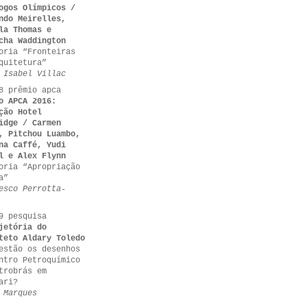
ogos Olímpicos /
ndo Meirelles,
la Thomas e
cha Waddington
oria “Fronteiras
quitetura”
 Isabel Villac
8 prêmio apca
o APCA 2016:
ção Hotel
idge / Carmen
, Pitchou Luambo,
na Caffé, Yudi
l e Alex Flynn
oria “Apropriação
a”
esco Perrotta-
9 pesquisa
jetória do
teto Aldary Toledo
estão os desenhos
ntro Petroquímico
trobrás em
ari?
 Marques