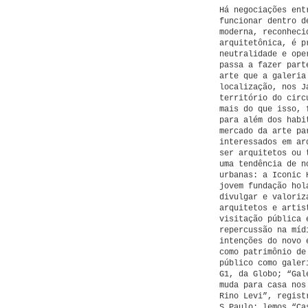
Há negociações ent
funcionar dentro d
moderna, reconheci
arquitetônica, é p
neutralidade e ope
passa a fazer part
arte que a galeria
localização, nos J
território do circ
mais do que isso, 
para além dos habi
mercado da arte pa
interessados em ar
ser arquitetos ou 
uma tendência de n
urbanas: a Iconic 
jovem fundação hol
divulgar e valoriz
arquitetos e artis
visitação pública 
repercussão na míd
intenções do novo 
como patrimônio de
público como galer
G1, da Globo; “Gal
muda para casa nos
Rino Levi”, regist
S.Paulo; lemos “Ca