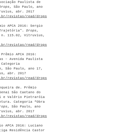
sociação Paulista de
Drops
, São Paulo, ano
ruvius, abr. 2017
.br/revistas/read/drops/17.115/6488
>.
mio APCA 2016: Sergio
“Trajetória".
Drops
,
 n. 115.02, Vitruvius,
.br/revistas/read/drops/17.115/6489
>.
 Prêmio APCA 2016:
as – Avenida Paulista
 Categoria
s
, São Paulo, ano 17,
us, abr. 2017
.br/revistas/read/drops/17.115/6490
>.
nqueira de. Prêmio
Senai São Caetano do
i e Valério Pietraróia
etura. Categoria “Obra
rops
, São Paulo, ano
ruvius, abr. 2017
.br/revistas/read/drops/17.115/6491
>.
io APCA 2016: Luciano
tiga Residência Castor