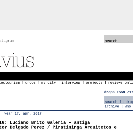
stagram
tectourism
drops
my city
interview
projects
reviews onli
drops ISSN 21
archive
who 
year 17, apr. 2017
16: Luciano Brito Galeria – antiga
tor Delgado Perez / Piratininga Arquitetos e