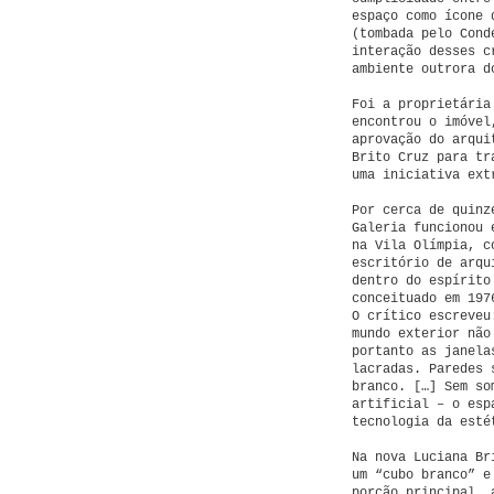
espaço como ícone 
(tombada pelo Cond
interação desses c
ambiente outrora d
Foi a proprietária
encontrou o imóvel
aprovação do arqui
Brito Cruz para tr
uma iniciativa ext
Por cerca de quinz
Galeria funcionou 
na Vila Olímpia, c
escritório de arqu
dentro do espírito
conceituado em 197
O crítico escreveu
mundo exterior não
portanto as janela
lacradas. Paredes 
branco. […] Sem so
artificial – o esp
tecnologia da esté
Na nova Luciana Br
um “cubo branco” e
porção principal, 