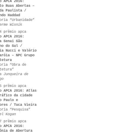
o APCA 2016:
to Ruas Abertas –
da Paulista /
ndo Haddad
oria “Urbanidade”
erme Wisnik
4 prêmio apca
o APCA 2016:
a Senai São
no do Sul /
ia Nucci e Valério
aróia – NPC Grupo
tetura
oria “Obra de
tetura”
a Junqueira de
go
6 prêmio apca
o APCA 2016: Atlas
ráfico da cidade
o Paulo e
ores / Tuca Vieira
oria “Pesquisa”
el Kogan
7 prêmio apca
o APCA 2016:
ônia de Abertura