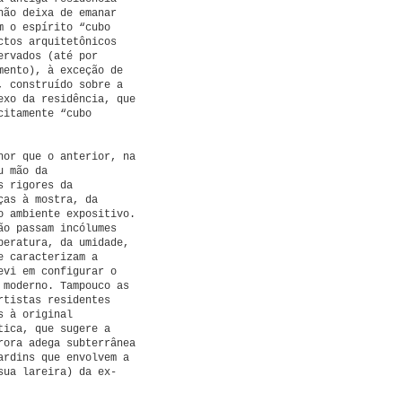
não deixa de emanar
m o espírito “cubo
ctos arquitetônicos
ervados (até por
mento), à exceção de
, construído sobre a
exo da residência, que
citamente “cubo
nor que o anterior, na
u mão da
s rigores da
ças à mostra, da
o ambiente expositivo.
ão passam incólumes
peratura, da umidade,
e caracterizam a
evi em configurar o
 moderno. Tampouco as
rtistas residentes
s à original
tica, que sugere a
rora adega subterrânea
ardins que envolvem a
sua lareira) da ex-