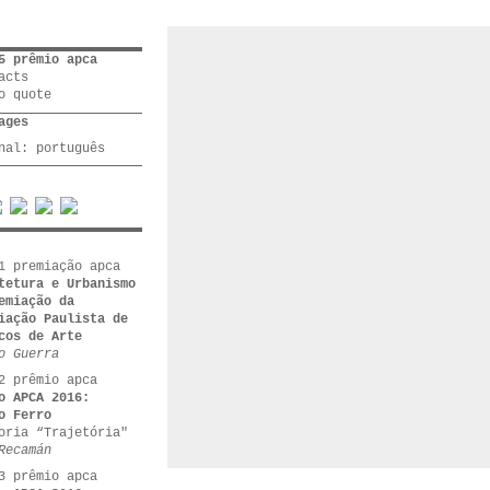
5 prêmio apca
acts
o quote
ages
inal:
português
1 premiação apca
tetura e Urbanismo
emiação da
iação Paulista de
cos de Arte
o Guerra
2 prêmio apca
o APCA 2016:
o Ferro
oria “Trajetória"
Recamán
3 prêmio apca