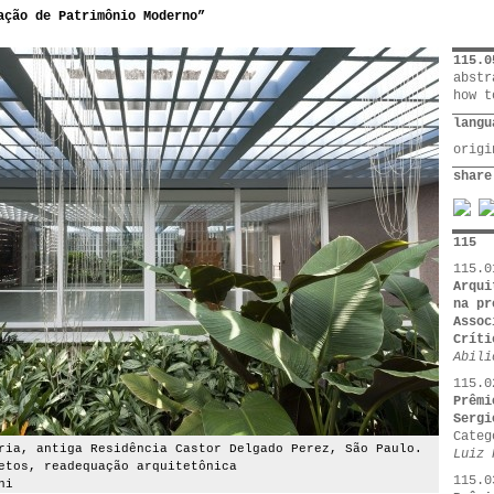
ação de Patrimônio Moderno”
115.0
abstr
how t
langu
orig
share
115
115.0
Arqui
na pr
Assoc
Críti
Abili
115.0
Prêmi
Sergi
Categ
ria, antiga Residência Castor Delgado Perez, São Paulo.
Luiz 
etos, readequação arquitetônica
115.0
ni