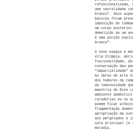
refuncionalizada, 
uma sacralidade co
branco”. Seus aspe
básicos foram pres
imposição do tomba
um corpo posterior
demolição de um an
é uma porção expli
branco”.
O novo espaço é me
Vila Olímpia. Abri
funcionalidade, do
conservação das pe
“imparcialidade” d
As obras de arte n
dos humores da tem
da luminosidade qu
maestria de Rino L
ambiente doméstico
curadorias ou os a
podem ficar alheio
fragmentação domés
apropriação da out
aos pergolados e j
sala principal (e 
moradia.