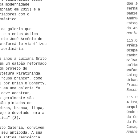
dos J
da modernidade
Ferna
ephaat em 2013) e a
Danie
riadores com o
Andru
oméstico.
Categ
da Ar
 da galeria que
Maria
, e a entusiástica
teto José Armênio de
115.0
ansformá-lo viabilizou
Prêmi
raordinária.
Ocupa
Cambr
e anos a Luciana Brito
Silva
em um galpão reformado
Julia
om projeto do
Rafae
itetura Piratininga,
Categ
 “cubo branco”, como
Urban
6 por Brian O’Doherty.
Franc
: em uma galeria “o
Bosch
 deve adentrar,
115.0
s geralmente são
A tra
são pintadas de
arqui
mbras, branca, limpa,
Onde 
aço é devotado para a
do Ce
tica” (3).
da Pe
Camaç
ito Galeria, convivem
André
 seu antípoda. A sua
a antiga residência