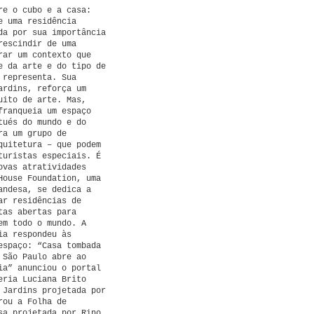
re o cubo e a casa:
e uma residência
da por sua importância
rescindir de uma
rar um contexto que
e da arte e do tipo de
 representa. Sua
ardins, reforça um
uito de arte. Mas,
franqueia um espaço
tués do mundo e do
ra um grupo de
quitetura – que podem
turistas especiais. É
ovas atratividades
House Foundation, uma
andesa, se dedica a
ar residências de
tas abertas para
em todo o mundo. A
ia respondeu às
espaço: “Casa tombada
 São Paulo abre ao
ia” anunciou o portal
eria Luciana Brito
 Jardins projetada por
rou a Folha de
sa projetada por Rino