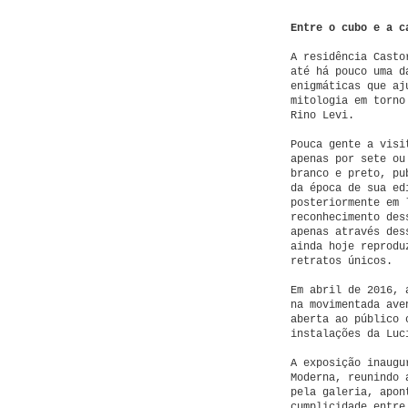
Entre o cubo e a c
A residência Casto
até há pouco uma d
enigmáticas que aj
mitologia em torno
Rino Levi.
Pouca gente a visi
apenas por sete ou
branco e preto, pu
da época de sua ed
posteriormente em 
reconhecimento des
apenas através des
ainda hoje reprodu
retratos únicos.
Em abril de 2016, 
na movimentada ave
aberta ao público 
instalações da Luc
A exposição inaugu
Moderna, reunindo 
pela galeria, apon
cumplicidade entre