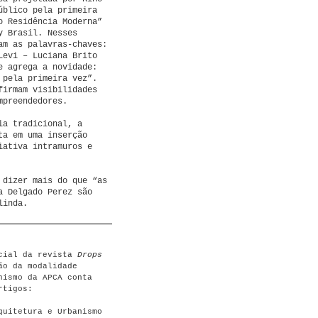
úblico pela primeira
o Residência Moderna”
y Brasil. Nesses
am as palavras-chaves:
Levi – Luciana Brito
e agrega a novidade:
 pela primeira vez”.
firmam visibilidades
mpreendedores.
ia tradicional, a
ta em uma inserção
iativa intramuros e
 dizer mais do que “as
a Delgado Perez são
linda.
ecial da revista
Drops
ão da modalidade
nismo da APCA conta
rtigos:
quitetura e Urbanismo