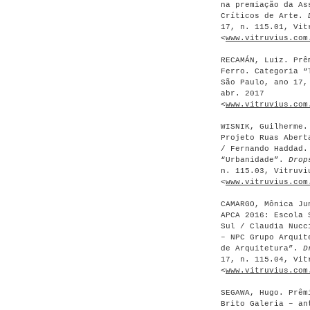
na premiação da As
Críticos de Arte.
17, n. 115.01, Vit
<
www.vitruvius.com
RECAMÁN, Luiz. Prê
Ferro. Categoria 
São Paulo, ano 17,
abr. 2017
<
www.vitruvius.com
WISNIK, Guilherme.
Projeto Ruas Abert
/ Fernando Haddad.
“Urbanidade”.
Drop
n. 115.03, Vitruvi
<
www.vitruvius.com
CAMARGO, Mônica Ju
APCA 2016: Escola 
Sul / Claudia Nucc
– NPC Grupo Arquit
de Arquitetura”.
D
17, n. 115.04, Vit
<
www.vitruvius.com
SEGAWA, Hugo. Prêm
Brito Galeria – an