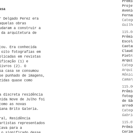
Prêmi
Proje
asa
Aveni
Ferna
r Delgado Perez era
Categ
aquelas obras
Guilh
udaram a construir a
115.0
 da arquitetura de
Prêmi
Escol
Caeta
tou. Era conhecida
Claud
 oito fotografias em
Pietr
blicadas em revistas
Arqui
ificação (1) e
Categ
livros (2). O
Arqui
sa casa se consumou
Mônic
se punhado de imagens,
Camar
zidas quase como
115.0
Prêmi
a discreta residência
fotog
nida Nove de Julho foi
de Sã
como as novas
arred
iana Brito Galeria.
Categ
Gabri
ral, Residência
115.0
artistas representados
Prêmi
tava para a
Cerim
 o significado desse