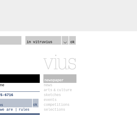
in vitruvius
ok
newspaper
ne
news
arts & culture
75-6716
sketches
events
ok
competitions
we are
rules
selections