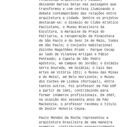
relacionam arquitetura e cidade,
deixando marcas belas nas paisagens que
transformou e com certeza iluminando o
debate contemporâneo das relações entre
arquitetura e cidade. Dentre os projetos
destacam-se: o Ginásio do Clube Atlético
Paulistano, o Museu Brasileiro da
Escultura, a marquise da Praça do
Patriarca, a recuperação da Pinacoteca
de São Paulo e do Sesc 24 de Maio, todos
em São Paulo; o Conjunto Habitacional
Zezinho Magalhães Prado – Parque Cecap
ao lado de Vilanova Artigas e Fábio
Penteado; a Capela de São Pedro
Apóstolo, em Campos do Jordão; o Estádio
Serra Dourada, em Goiânia; o Cais das
Artes em Vitória (ES); o Museu das Minas
e do Metal, em Belo Horizonte; o Museu
dos Coches em Lisboa (Portugal), entre
tantos outros. Foi professor da FAU USP
a partir de 1961, contribuindo para
formar inúmeros profissionais. Em 2007,
na ocasião dos sessenta anos da FAU
Mackenzie, o professor recebeu o título
de Doutor Honoris Causa.
Paulo Mendes da Rocha representou a
arquitetura brasileira de uma maneira