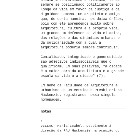
aliava inconformismo e otimismo, tendo
sempre se posicionado politicamente ao
longo da vida em favor da justiça e da
dignidade humana. Um arquiteto e amigo
que, de certa maneira, nos deixa órfãos,
pois com ele aprendemos muito sobre
arquitetura, cultura e a própria vida.
Um grande um defensor da vida citadina,
das relações e das dinâmicas urbanas e
da solidariedade com a qual a
arquitetura poderia sempre contribuir.
Genialidade, integridade e generosidade
são adjetivos indissociáveis que o
qualificam. Em suas palavras, “a cidade
é a maior obra da arquitetura e a grande
escola da vida é a cidade” (7).
Em nome da Faculdade de Arquitetura e
Urbanismo de Universidade Presbiteriana
Mackenzie, registramos nossa singela
homenagem.
notas
1
VILLAC, Maria Isabel. Depoimento à
direção da FAU Mackenzie na ocasião do