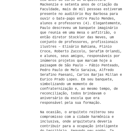
cem anos do Curso de Arquitetura
Mackenzie e setenta anos de criação da
Faculdade, mais de mil pessoas estiveram
presente no auditório Ruy Barbosa para
ouvir o bate-papo entre Paulo Mendes,
alunos e professores (4). Elegantemente,
Paulo descreveu um banquete imaginário
que reunia em uma mesa o anfitrião, o
então diretor Stockler das Neves, um
conjunto de professores, profissionais
ilustres – Elisário Bahiana, Plinio
Croce, Roberto Zuccolo, Serafim Orlandi,
e alunos, seus amigos, responsáveis por
inúmeros projetos que marcam hoje a
paisagem de São Paulo – Fábio Penteado,
Pedro Paulo de Melo Saraiva, Alfredo
Serafino Paesani, Carlos Barjas Millan e
Eurico Prado Lopes. Em seu banquete,
simbolizando um momento de
confraternização e, ao mesmo tempo, de
reconciliação, todos brindavam o
aniversário da escola que era
responsável pela sua formação.
Na ocasião, o arquiteto reiterou seu
compromisso com a cidade harmônica e
inclusiva, onde arquitetura deveria
contribuir para a ocupação inteligente