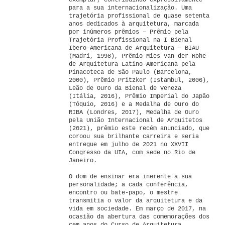
exemplar, contribuindo expressivamente
para a sua internacionalização. Uma
trajetória profissional de quase setenta
anos dedicados à arquitetura, marcada
por inúmeros prêmios – Prêmio pela
Trajetória Profissional na I Bienal
Ibero-Americana de Arquitetura – BIAU
(Madri, 1998), Prêmio Mies Van der Rohe
de Arquitetura Latino-Americana pela
Pinacoteca de São Paulo (Barcelona,
2000), Prêmio Pritzker (Istambul, 2006),
Leão de Ouro da Bienal de Veneza
(Itália, 2016), Prêmio Imperial do Japão
(Tóquio, 2016) e a Medalha de Ouro do
RIBA (Londres, 2017), Medalha de Ouro
pela União Internacional de Arquitetos
(2021), prêmio este recém anunciado, que
coroou sua brilhante carreira e seria
entregue em julho de 2021 no XXVII
Congresso da UIA, com sede no Rio de
Janeiro.
O dom de ensinar era inerente a sua
personalidade; a cada conferência,
encontro ou bate-papo, o mestre
transmitia o valor da arquitetura e da
vida em sociedade. Em março de 2017, na
ocasião da abertura das comemorações dos