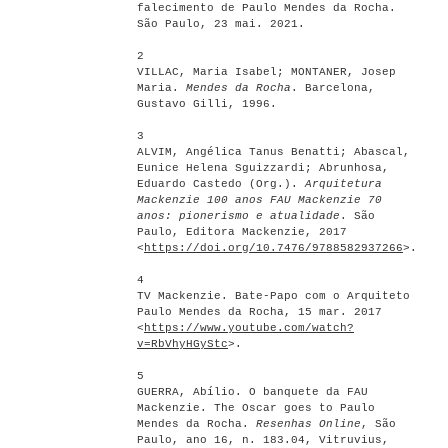
falecimento de Paulo Mendes da Rocha.
São Paulo, 23 mai. 2021.
2
VILLAC, Maria Isabel; MONTANER, Josep
Maria.
Mendes da Rocha
. Barcelona,
Gustavo Gilli, 1996.
3
ALVIM, Angélica Tanus Benatti; Abascal,
Eunice Helena Sguizzardi; Abrunhosa,
Eduardo Castedo (Org.).
Arquitetura
Mackenzie 100 anos FAU Mackenzie 70
anos: pionerismo e atualidade
. São
Paulo, Editora Mackenzie, 2017
<
https://doi.org/10.7476/9788582937266
>.
4
TV Mackenzie. Bate-Papo com o Arquiteto
Paulo Mendes da Rocha, 15 mar. 2017
<
https://www.youtube.com/watch?
v=RbVhyHGyStc
>.
5
GUERRA, Abílio. O banquete da FAU
Mackenzie. The Oscar goes to Paulo
Mendes da Rocha.
Resenhas Online
, São
Paulo, ano 16, n. 183.04, Vitruvius,