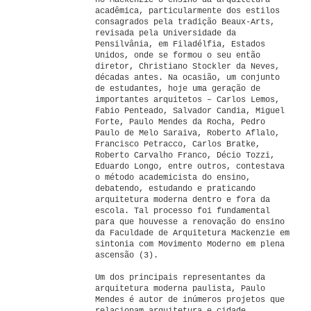
no Mackenzie o ensino da arquitetura
acadêmica, particularmente dos estilos
consagrados pela tradição Beaux-Arts,
revisada pela Universidade da
Pensilvânia, em Filadélfia, Estados
Unidos, onde se formou o seu então
diretor, Christiano Stockler da Neves,
décadas antes. Na ocasião, um conjunto
de estudantes, hoje uma geração de
importantes arquitetos – Carlos Lemos,
Fabio Penteado, Salvador Candia, Miguel
Forte, Paulo Mendes da Rocha, Pedro
Paulo de Melo Saraiva, Roberto Aflalo,
Francisco Petracco, Carlos Bratke,
Roberto Carvalho Franco, Décio Tozzi,
Eduardo Longo, entre outros, contestava
o método academicista do ensino,
debatendo, estudando e praticando
arquitetura moderna dentro e fora da
escola. Tal processo foi fundamental
para que houvesse a renovação do ensino
da Faculdade de Arquitetura Mackenzie em
sintonia com Movimento Moderno em plena
ascensão (3).
Um dos principais representantes da
arquitetura moderna paulista, Paulo
Mendes é autor de inúmeros projetos que