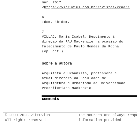
mar. 2017
<
https://vitruvius.com.br/revistas/read/rese
6
Idem, ibidem.
7
VILLAC, Maria Isabel. Depoimento à
direção da FAU Mackenzie na ocasião do
falecimento de Paulo Mendes da Rocha
(op. cit.).
sobre a autora
Arquiteta e Urbanista, professora e
atual diretora da Faculdade de
Arquitetura e Urbanismo da Universidade
Presbiteriana Mackenzie.
comments
© 2000–2026 Vitruvius
The sources are always resp
All rights reserved
information provided