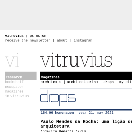
vitruvius
|
pt
|
es
|
en
receive the newsletter
about
instagram
research
magazines
bookshelf
architexts
architectourism
drops
my cit
newspaper
magazines
in vitruvius
164.06 homenagem
year 21, may 2021
Paulo Mendes da Rocha: uma lição d
arquitetura
Angélica Benatti Alvim