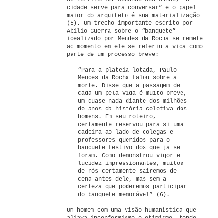
do território. Segundo seu sonho, “a
cidade serve para conversar” e o papel
maior do arquiteto é sua materialização
(5). Um trecho importante escrito por
Abilio Guerra sobre o “banquete”
idealizado por Mendes da Rocha se remete
ao momento em ele se referiu a vida como
parte de um processo breve:
“Para a plateia lotada, Paulo
Mendes da Rocha falou sobre a
morte. Disse que a passagem de
cada um pela vida é muito breve,
um quase nada diante dos milhões
de anos da história coletiva dos
homens. Em seu roteiro,
certamente reservou para si uma
cadeira ao lado de colegas e
professores queridos para o
banquete festivo dos que já se
foram. Como demonstrou vigor e
lucidez impressionantes, muitos
de nós certamente sairemos de
cena antes dele, mas sem a
certeza que poderemos participar
do banquete memorável” (6).
Um homem com uma visão humanística que