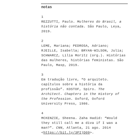
notas
1
REZZUTTI, Paulo.
Mulheres do Brasil, a
história não contada.
São Paulo, Leya,
2019.
2
LEME, Mariana; PEDROSA, Adriano;
RJEILLE, Isabella; BRYAN-WILSON, Julia;
SCHWARCZ, Lilia Moritz (org.). Histórias
das mulheres, histórias feministas. São
Paulo, Masp, 2019.
3
Em tradução livre, “O arquiteto.
capítulos sobre a história da
profissão”. KOSTOF, Spiro.
The
Architect. Chapters in the History of
the Profession.
Oxford, Oxford
University Press, 1986.
4
MCKENZIE, Sheena. Zaha Hadid: “Would
they still call me a diva if I was a
man?”.
CNN
, Atlanta, 21 ago. 2014
<
https://bit.ly/3PIjD09
>.