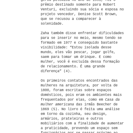
gerou polêmica no ano de 1991, foi o
prêmio destinado somente para Robert
Venturi, excluindo sua sócia e esposa no
projeto vencedor, Denise Scott Brown,
que se recusou a comparecer à
solenidade.
Zaha também disse enfrentar dificuldades
para se inserir no meio, mesmo tendo se
formado em 1977 e conseguido bastante
visibilidade: “Estou isolada desse
mundo, eles vão pescar, jogar golfe,
saem para tomar um drinque. E como
mulher, você é excluída dessa formação
de relacionamento. É uma grande
diferença” (4).
Os primeiros contatos encontrados das
mulheres na arquitetura, por volta de
1800, foram escritas sobre espaços
domésticos, pois eram os ambientes mais
frequentados por elas, como em
Casa da
mulher americana
das irmãs Beecher de
1869 (5). No livro é feita uma análise
em torno da cozinha, seu design,
armários, prateleiras e outros
mobiliários com a finalidade de aumentar
a praticidade, prevendo um espaço sem