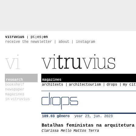
vitruvius
|
pt
|
es
|
en
receive the newsletter
about
instagram
research
magazines
bookshelf
architexts
architectourism
drops
my cit
newspaper
magazines
in vitruvius
189.03 gênero
year 23, jun. 2023
Batalhas feministas na arquitetura
Clarissa Mello Mattos Terra