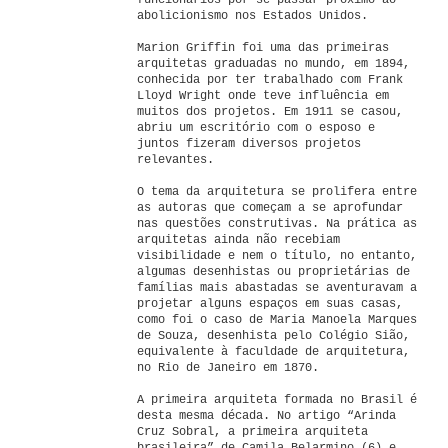
funcionários por se passar próximo ao
abolicionismo nos Estados Unidos.
Marion Griffin foi uma das primeiras
arquitetas graduadas no mundo, em 1894,
conhecida por ter trabalhado com Frank
Lloyd Wright onde teve influência em
muitos dos projetos. Em 1911 se casou,
abriu um escritório com o esposo e
juntos fizeram diversos projetos
relevantes.
O tema da arquitetura se prolifera entre
as autoras que começam a se aprofundar
nas questões construtivas. Na prática as
arquitetas ainda não recebiam
visibilidade e nem o título, no entanto,
algumas desenhistas ou proprietárias de
famílias mais abastadas se aventuravam a
projetar alguns espaços em suas casas,
como foi o caso de Maria Manoela Marques
de Souza, desenhista pelo Colégio Sião,
equivalente à faculdade de arquitetura,
no Rio de Janeiro em 1870.
A primeira arquiteta formada no Brasil é
desta mesma década. No artigo “Arinda
Cruz Sobral, a primeira arquiteta