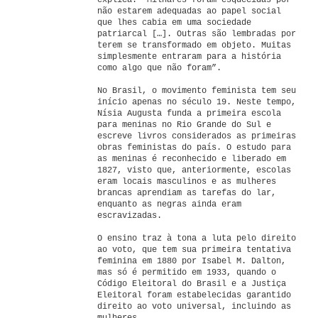
explica: “Milhares foram esquecidas por
não estarem adequadas ao papel social
que lhes cabia em uma sociedade
patriarcal […]. Outras são lembradas por
terem se transformado em objeto. Muitas
simplesmente entraram para a história
como algo que não foram”.
No Brasil, o movimento feminista tem seu
início apenas no século 19. Neste tempo,
Nísia Augusta funda a primeira escola
para meninas no Rio Grande do Sul e
escreve livros considerados as primeiras
obras feministas do país. O estudo para
as meninas é reconhecido e liberado em
1827, visto que, anteriormente, escolas
eram locais masculinos e as mulheres
brancas aprendiam as tarefas do lar,
enquanto as negras ainda eram
escravizadas.
O ensino traz à tona a luta pelo direito
ao voto, que tem sua primeira tentativa
feminina em 1880 por Isabel M. Dalton,
mas só é permitido em 1933, quando o
Código Eleitoral do Brasil e a Justiça
Eleitoral foram estabelecidas garantido
direito ao voto universal, incluindo as