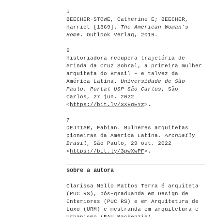
5
BEECHER-STOWE, Catherine E; BEECHER,
Harriet [1869].
The American Woman's
Home
. Outlook Verlag, 2019.
6
Historiadora recupera trajetória de
Arinda da Cruz Sobral, a primeira mulher
arquiteta do Brasil – e talvez da
América Latina.
Universidade de São
Paulo. Portal USP São Carlos
, São
Carlos, 27 jun. 2022
<
https://bit.ly/3XEgEYz
>.
7
DEJTIAR, Fabian. Mulheres arquitetas
pioneiras da América Latina
. ArchDaily
Brasil
, São Paulo, 29 out. 2022
<
https://bit.ly/3pwXwPF
>.
sobre a autora
Clarissa Mello Mattos Terra é arquiteta
(PUC RS), pós-graduanda em Design de
Interiores (PUC RS) e em Arquitetura de
Luxo (URM) e mestranda em arquitetura e