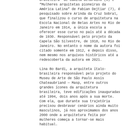
brasileira” de Camila Belarmino (6) e
“Mulheres arquitetas pioneiras da
América Latina” de Fabian Dejtiar (7), é
pesquisado sobre Arinda da Cruz Sobral,
que finalizou o curso de arquitetura na
Escola Nacional de Belas Artes no Rio de
Janeiro em 1914, a única escola a
oferecer esse curso no país até a década
de 1930. Responsável pelo projeto da
Capela São Silvestre, de 1918, no Rio de
Janeiro. No entanto o nome da autora foi
citado somente em 1912, e depois disso,
nem mesmo nos arquivos históricos até a
redescoberta da autora em 2021.
Lina Bo Bardi, a arquiteta ítalo-
brasileira responsável pelo projeto do
Museu de Arte de São Paulo Assis
Chateaubriand — Masp, entre outros
grandes ícones da arquitetura
brasileira, teve edificações inauguradas
até 1994, dois anos após a sua morte.
Com ela, que durante sua trajetória
precisou desbravar cenários ainda muito
masculinos, já nos aproximamos dos anos
2000 onde a arquitetura feita por
mulheres começa a tornar-se mais
habitual.