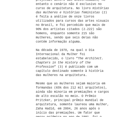
projetual dentro das universidades, no
entanto o cenário não é exclusivo no
curso de arquitetura. No livro
Histórias
das mulheres e histórias feministas
(2)
é feita a análise de onze livros
utilizados para cursos das artes visuais
no Brasil, e foi percebido que mais de
90% dos artistas citados (2.222) são
homens, enquanto somente 215 são
mulheres, sendo que seis delas não
contém informação alguma.
Na década de 1970, na qual o Dia
Internacional da Mulher foi
estabelecido, o livro “
T
he Architect.
Chapters in the History of the
Profession
” (3) é publicado com um
capítulo destinado somente à história
das mulheres na arquitetura.
Mesmo que as mulheres sejam maioria em
formandas (65% dos 212 mil arquitetos),
ainda são minoria em premiações e cargos
de alto escalão no meio. O Prêmio
Pritzker, principal prêmio mundial de
arquitetura, somente laureou uma mulher,
Zaha Hadid, em 2004, 26 anos após o
início das premiações. Um fator que