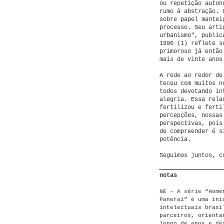
ou repetição auton
rumo à abstração. 
sobre papel mantei
processo. Seu arti
urbanismo", publi
1996 (1) reflete s
primoroso já então
mais de vinte anos
A rede ao redor de
teceu com muitos n
todos devotando in
alegria. Essa rela
fertilizou e ferti
percepções, nossas
perspectivas, pois
de compreender é s
potência.
Seguimos juntos, c
notas
NE – A série “Home
Panerai” é uma ini
intelectuais brasi
parceiros, orienta
longo de anos e dé