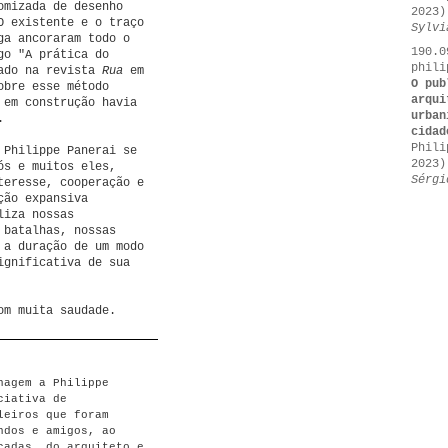
omizada de desenho
2023)
O existente e o traço
Sylvi
ga ancoraram todo o
190.0
go "A prática do
phili
cado na revista
Rua
em
O pub
obre esse método
arqui
 em construção havia
urban
.
cidad
Phili
 Philippe Panerai se
2023)
ós e muitos eles,
Sérgi
teresse, cooperação e
ção expansiva
liza nossas
 batalhas, nossas
 a duração de um modo
ignificativa de sua
om muita saudade.
nagem a Philippe
ciativa de
leiros que foram
ndos e amigos, ao
cadas, do arquiteto e