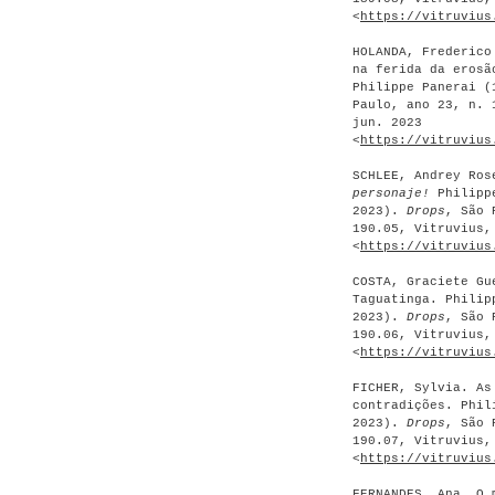
<
https://vitruvius
HOLANDA, Frederico
na ferida da erosã
Philippe Panerai 
Paulo, ano 23, n. 
jun. 2023
<
https://vitruvius
SCHLEE, Andrey Ro
personaje!
Philippe
2023).
Drops
, São 
190.05, Vitruvius,
<
https://vitruvius
COSTA, Graciete Gu
Taguatinga. Philip
2023).
Drops
, São 
190.06, Vitruvius,
<
https://vitruvius
FICHER, Sylvia. As
contradições. Phil
2023).
Drops
, São 
190.07, Vitruvius,
<
https://vitruvius
FERNANDES, Ana. O 