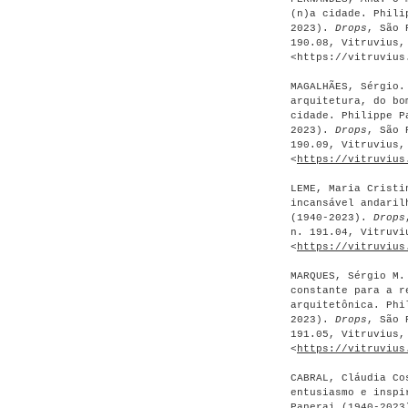
(n)a cidade. Phili
2023).
Drops
, São 
190.08, Vitruvius,
<https://vitruvius
MAGALHÃES, Sérgio.
arquitetura, do bo
cidade. Philippe P
2023).
Drops
, São 
190.09, Vitruvius,
<
https://vitruvius
LEME, Maria Cristi
incansável andaril
(1940-2023).
Drops
n. 191.04, Vitruvi
<
https://vitruvius
MARQUES, Sérgio M.
constante para a r
arquitetônica. Phi
2023).
Drops
, São 
191.05, Vitruvius,
<
https://vitruvius
CABRAL, Cláudia Co
entusiasmo e inspi
Panerai (1940-202