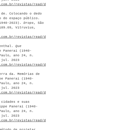
.com.br/revistas/read/drops/23.189/8896
>.
 de. Colocando o dedo
o do espaço público.
(1940-2023).
Drops
, São
189.09, Vitruvius,
.com.br/revistas/read/drops/23.189/8897
>.
senthal.
Que
 Panerai (1940-
Paulo, ano 24, n.
 jul. 2023
.com.br/revistas/read/drops/24.190/8898
>.
erra da. Memórias de
pe Panerai (1940-
Paulo, ano 24, n.
 jul. 2023
.com.br/revistas/read/drops/24.190/8899
>.
 cidades e suas
ippe Panerai (1940-
Paulo, ano 24, n.
 jul. 2023
.com.br/revistas/read/drops/24.190/8900
>.
método de projetar