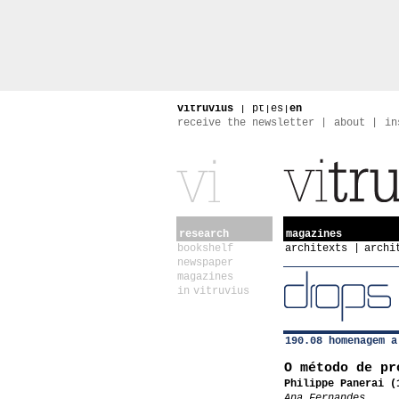
vitruvius
|
pt
|
es
|
en
receive the newsletter
about
in
research
magazines
bookshelf
architexts
archi
newspaper
magazines
in vitruvius
190.08 homenagem a
O método de pr
Philippe Panerai (
Ana Fernandes