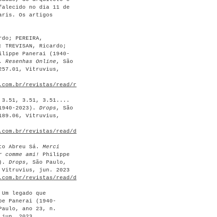
falecido no dia 11 de
aris. Os artigos
rdo; PEREIRA,
; TREVISAN, Ricardo;
ilippe Panerai (1940-
.
Resenhas Online
, São
257.01, Vitruvius,
.com.br/revistas/read/resenhasonline/22.256/8815
>.
 3.51, 3.51, 3.51....
(1940-2023).
Drops
, São
189.06, Vitruvius,
.com.br/revistas/read/drops/23.189/8861
>.
sto Abreu Sá.
Merci
r comme ami!
Philippe
3).
Drops
, São Paulo,
 Vitruvius, jun. 2023
.com.br/revistas/read/drops/23.189/8830
>.
 Um legado que
pe Panerai (1940-
Paulo, ano 23, n.
 jun. 2023