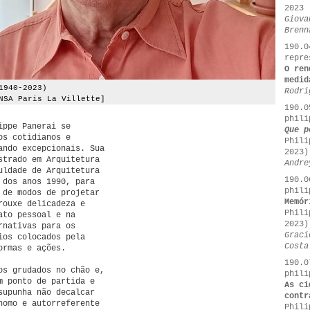
2023
Giova
Brenn
190.0
repre
O ren
medid
1940-2023)
Rodri
NSA Paris La Villette]
190.0
phili
ippe Panerai se
Que p
os cotidianos e
Phili
ando excepcionais. Sua
2023)
strado em Arquitetura
Andre
uldade de Arquitetura
190.0
 dos anos 1990, para
phili
 de modos de projetar
Memór
rouxe delicadeza e
Phili
ato pessoal e na
2023)
rnativas para os
Graci
ios colocados pela
Costa
ormas e ações.
190.0
os grudados no chão e,
phili
m ponto de partida e
As ci
supunha não decalcar
contr
nomo e autorreferente
Phili