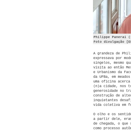
Philippe Panerai (
Foto divulgação [E
A grandeza de Phil
expressava por mod
singelos, mesmo qu
visita ao então Me
e Urbanismo da Fac
da UFBa, em meados
uma oficina acerca
(n)a cidade, nos t
generosidade no tr
construção de alte
inquietantes desaf
vida coletiva em f
O olho e os sentid
a partir dele, era
de chegada, o que 
como processo autô