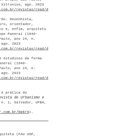
 Vitruvius, ago. 2023
.com.br/revistas/read/drops/24.191/8905
>.
rdo. Desenhista,
iro, orientador,
co e, enfim, arquiteto
ppe Panerai (1940-
Paulo, ano 24, n.
 ago. 2023
.com.br/revistas/read/drops/24.191/8906
>.
O estudioso da forma
anerai (1940-
Paulo, ano 24, n.
 ago. 2023
.com.br/revistas/read/drops/24.191/8907
>.
 A prática do
evista de Urbanismo e
 n. 1, Salvador, UFBA,
r.com.br/bekrX
>.
quiteta (FAU USP,