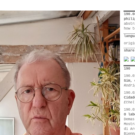
190.0
phili
abstr
how t
langu
orig
share
190
190.0
Sim, 
Rodri
190.0
Cidad
Ethel
190.0
O lab
Demas
Mostr
di Ar
Bienn