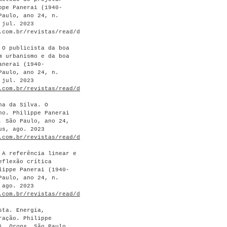
ppe Panerai (1940-
Paulo, ano 24, n.
 jul. 2023
.com.br/revistas/read/drops/24.190/8901>.
 O publicista da boa
m urbanismo e da boa
anerai (1940-
Paulo, ano 24, n.
 jul. 2023
.com.br/revistas/read/drops/24.190/8902
>.
na da Silva. O
ho. Philippe Panerai
, São Paulo, ano 24,
us, ago. 2023
.com.br/revistas/read/drops/24.191/8903
>.
 A referência linear e
eflexão crítica
lippe Panerai (1940-
Paulo, ano 24, n.
 ago. 2023
.com.br/revistas/read/drops/24.191/8904
>.
sta. Energia,
ração. Philippe
3).
Drops
, São Paulo,