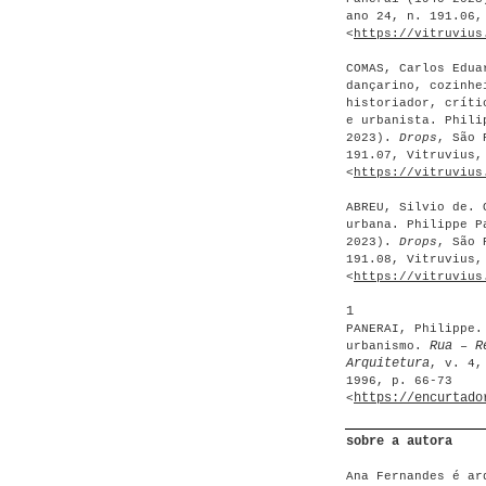
ano 24, n. 191.06,
<
https://vitruvius
COMAS, Carlos Edua
dançarino, cozinhe
historiador, críti
e urbanista. Phili
2023).
Drops
, São 
191.07, Vitruvius,
<
https://vitruvius
ABREU, Silvio de. 
urbana. Philippe P
2023).
Drops
, São 
191.08, Vitruvius,
<
https://vitruvius
1
PANERAI, Philippe.
Rua
– R
urbanismo.
Arquitetura
, v. 4,
1996, p. 66-73
https://encurtado
<
sobre a autora
Ana Fernandes é ar