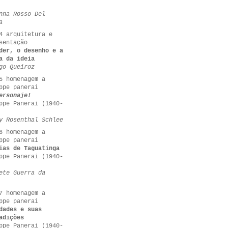
nna Rosso Del
a
4 arquitetura e
sentação
der, o desenho e a
a da ideia
go Queiroz
5 homenagem a
ppe panerai
ersonaje!
ppe Panerai (1940-
y Rosenthal Schlee
6 homenagem a
ppe panerai
ias de Taguatinga
ppe Panerai (1940-
ete Guerra da
7 homenagem a
ppe panerai
dades e suas
adições
ppe Panerai (1940-