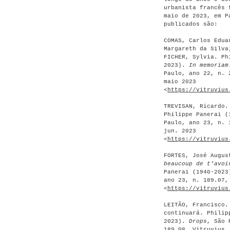
urbanista francês 
maio de 2023, em P
publicados são:
COMAS, Carlos Edua
Margareth da Silva
FICHER, Sylvia. Ph
2023).
In memoriam
Paulo, ano 22, n. 
maio 2023
<
https://vitruvius
TREVISAN, Ricardo.
Philippe Panerai 
Paulo, ano 23, n. 
jun. 2023
<
https://vitruvius
FORTES, José Augu
beaucoup de t’avoi
Panerai (1940-202
ano 23, n. 189.07,
<
https://vitruvius
LEITÃO, Francisco.
continuará. Philip
2023).
Drops
, São 
189.08, Vitruvius,