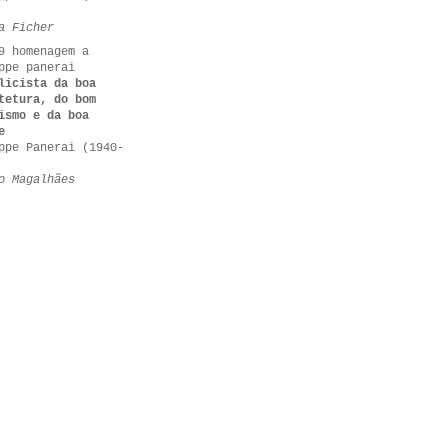
a Ficher
9 homenagem a
ppe panerai
licista da boa
tetura, do bom
ismo e da boa
e
ppe Panerai (1940-
o Magalhães