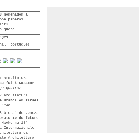
8 homenagem a
ppe panerai
acts
o quote
ages
inal:
português
1 arquitetura
eu fui à Casacor
go Queiroz
2 arquitetura
e Branca em Israel
 Leon
3 bienal de veneza
oratório do futuro
 Nwoko na 18ª
a Internazionale
chitettura da
ale Architettura