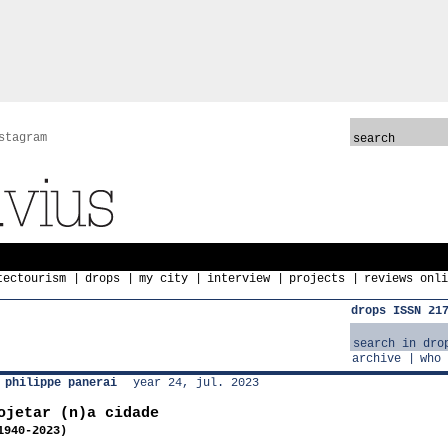
stagram
tectourism
drops
my city
interview
projects
reviews onli
drops ISSN 21
archive
who 
 philippe panerai
year 24, jul. 2023
ojetar (n)a cidade
1940-2023)