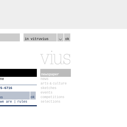
in vitruvius
ok
newspaper
ne
news
arts & culture
75-6716
sketches
events
ok
competitions
we are
rules
selections