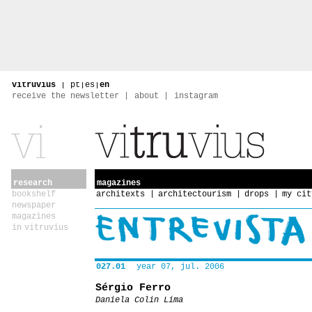
vitruvius
|
pt
|
es
|
en
receive the newsletter
about
instagram
research
magazines
bookshelf
architexts
architectourism
drops
my cit
newspaper
magazines
in vitruvius
027.01
year 07, jul. 2006
Sérgio Ferro
Daniela Colin Lima