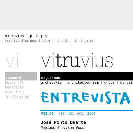
vitruvius
|
pt
|
es
|
en
receive the newsletter
about
instagram
research
magazines
bookshelf
architexts
architectourism
drops
my cit
newspaper
magazines
in vitruvius
032.03
year 08, oct. 2007
José Pinto Duarte
Regiane Trevisan Pupo