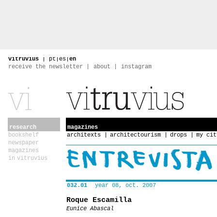
vitruvius
|
pt
|
es
|
en
receive the newsletter
about
instagram
research
magazines
bookshelf
architexts
architectourism
drops
my cit
newspaper
magazines
in vitruvius
032.01
year 08, oct. 2007
Roque Escamilla
Eunice Abascal