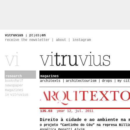
vitruvius
|
pt
|
es
|
en
receive the newsletter
about
instagram
research
magazines
bookshelf
architexts
architectourism
drops
my cit
newspaper
magazines
in vitruvius
135.03
year 12, jul. 2011
Direito à cidade e ao ambiente na 
o projeto “Cantinho do Céu” na represa Billi
Angélica Benatti Alvim