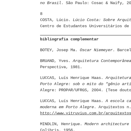
no Brasil
. São Paulo: Cosac & Naify, 2
8
COSTA, Lúcio.
Lúcio Costa: Sobre Arqui
Centro de Estudantes Universitários de
bibliografia complementar
BOTEY, Josep Ma.
Oscar Niemeyer
. Barce
BRUAND, Yves.
Arquitetura Contemporâne
Perspectiva, 1981.
LUCCAS, Luís Henrique Haas.
Arquitetur
Porto Alegre: sob o mito do “gênio art
Alegre: PROPAR/UFRGS, 2004. (Tese dout
LUCCAS, Luís Henrique Haas.
A escola c
moderna em Porto Alegre
. Arquitextos n
http://www.vitruvius.com.br/arquitexto
MINDLIN, Henrique.
Modern architecture
Colibris, 1956.