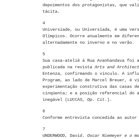
depoimentos dos protagonistas, que val
tácita.
4
Universíade, ou Universíada, é uma ver
Olímpicos. Ocorre anualmente em difere
alternadamente no inverno e no verão.
5
Sua casa-ateliê à Rua Avanhandava foi 
publicada na revista
Arts and Architec
Entenza, confirmando o vínculo. A infl
Program, ao lado de Marcel Breuer, é v
experimentação construtiva das casas d
cinqüenta; e a posição referencial do 
inegável (LUCCAS,
Op. Cit.
).
6
Conforme entrevista concedida ao autor
7
UNDERWOOD, David.
Oscar Niemeyer e o m