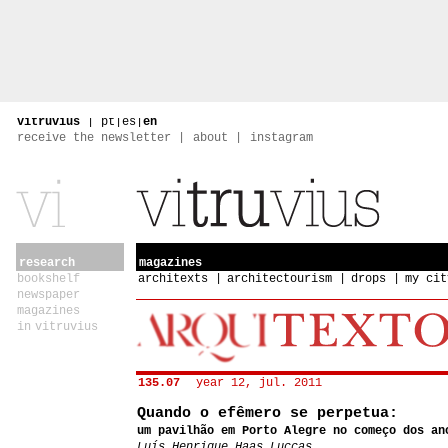
vitruvius
|
pt
|
es
|
en
receive the newsletter
about
instagram
research
magazines
bookshelf
architexts
architectourism
drops
my cit
newspaper
magazines
in vitruvius
135.07
year 12, jul. 2011
Quando o efêmero se perpetua:
um pavilhão em Porto Alegre no começo dos an
Luís Henrique Haas Luccas