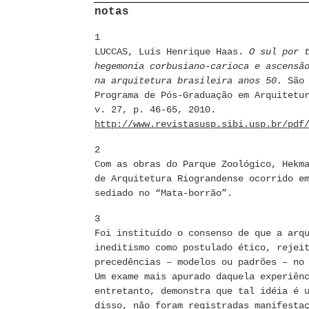
notas
1
LUCCAS, Luís Henrique Haas.
O sul por 
hegemonia corbusiano-carioca e ascensã
na arquitetura brasileira anos 50
. São
Programa de Pós-Graduação em Arquitetu
v. 27, p. 46-65, 2010.
http://www.revistasusp.sibi.usp.br/pdf
2
Com as obras do Parque Zoológico, Hekm
de Arquitetura Riograndense ocorrido e
sediado no “Mata-borrão”.
3
Foi instituído o consenso de que a arq
ineditismo como postulado ético, rejei
precedências – modelos ou padrões – no
Um exame mais apurado daquela experiên
entretanto, demonstra que tal idéia é 
disso, não foram registradas manifesta