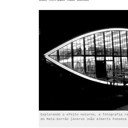
Explorando o efeito noturno, a fotografia r
do Mata-borrão [Acervo João Alberto Fonseca