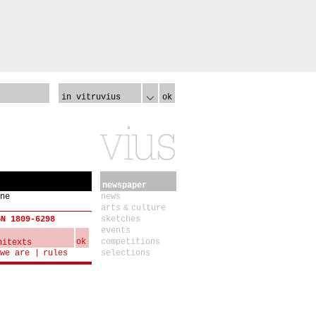
in vitruvius
ok
newspaper
ne
news
arts & culture
SN 1809-6298
sketches
events
ok
competitions
we are
rules
selections