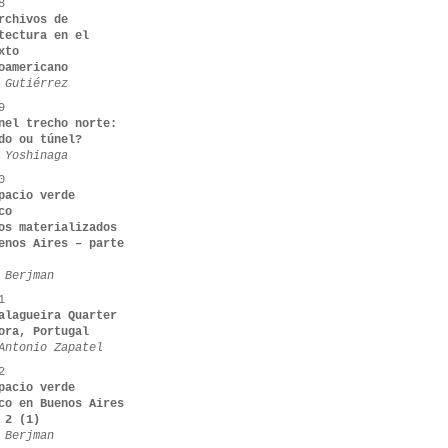
8
rchivos de
tectura en el
xto
oamericano
 Gutiérrez
9
nel trecho norte:
do ou túnel?
 Yoshinaga
0
pacio verde
co
os materializados
enos Aires – parte
 Berjman
1
alagueira Quarter
ora, Portugal
Antonio Zapatel
2
pacio verde
co en Buenos Aires
 2 (1)
 Berjman