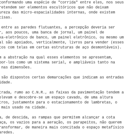
conformando uma espécie de "corrida" entre eles, nos seus
retendem ser elementos escultóricos que não deixam
ureza das micro-espacialidades internas, onde existem
cisas.
 entre as paredes flutuantes, a percepção deveria ser
r, aos poucos, uma banca de jornal, um painel de
xa-eletrônico de banco, um painel eletrônico, ou mesmo um
al são apoiados, verticalmente, livros para vender (esses
tos com telas em certas estruturas de aço desmontáveis).
m a abstração na qual esses elementos se apresentam,
por-los como um sistema serial, e ampliáveis tanto na
 nas dimensões.
 são dispostos certas demarcações que indicam as entradas
idade.
trada, rumo ao C.N.R., as faixas da pavimentação tendem a
elevam e descobre-se um espaço cavado, de uma altura
tros, justamente para o estacionamento de lambretas, o
 mais usado na cidade.
a, de descida, as rampas que permitem alcançar a cota
aça, os vazios para a aeração, os parapeitos, não querem
ransformar, de maneira mais concitada o espaço metafísico
aredes.