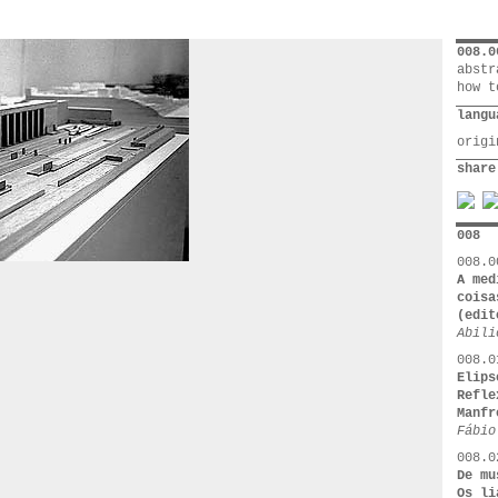
008.0
abstr
how t
langu
orig
share
008
008.0
A med
coisa
(edit
Abili
008.0
Elips
Refle
Manfr
Fábio
008.0
De mu
Os li