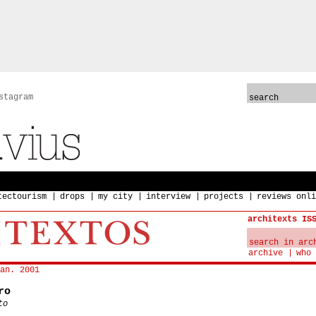
stagram
tectourism
drops
my city
interview
projects
reviews onli
architexts IS
archive
who 
an. 2001
ro
to