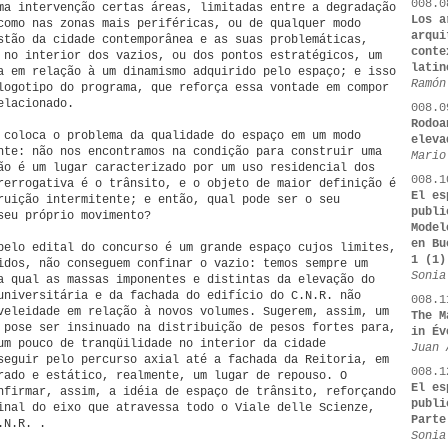
008.0
ma intervenção certas áreas, limitadas entre a degradação
Los a
como nas zonas mais periféricas, ou de qualquer modo
arqui
stão da cidade contemporânea e as suas problemáticas,
conte
 no interior dos vazios, ou dos pontos estratégicos, um
latin
a em relação à um dinamismo adquirido pelo espaço; e isso
Ramón
logotipo do programa, que reforça essa vontade em compor
elacionado.
008.0
Rodoa
 coloca o problema da qualidade do espaço em um modo
eleva
nte: não nos encontramos na condição para construir uma
Mario
ão é um lugar caracterizado por um uso residencial dos
008.1
rerrogativa é o trânsito, e o objeto de maior definição é
El es
ruição intermitente; e então, qual pode ser o seu
publi
seu próprio movimento?
Model
en Bu
pelo edital do concurso é um grande espaço cujos limites,
1 (1)
idos, não conseguem confinar o vazio: temos sempre um
Sonia
a qual as massas imponentes e distintas da elevação do
universitária e da fachada do edifício do C.N.R. não
008.1
veleidade em relação à novos volumes. Sugerem, assim, um
The M
 pose ser insinuado na distribuição de pesos fortes para,
in Év
um pouco de tranqüilidade no interior da cidade
Juan 
seguir pelo percurso axial até a fachada da Reitoria, em
008.1
rado e estático, realmente, um lugar de repouso. O
El es
nfirmar, assim, a idéia de espaço de trânsito, reforçando
publi
inal do eixo que atravessa todo o Viale delle Scienze,
Parte
.N.R. .
Sonia