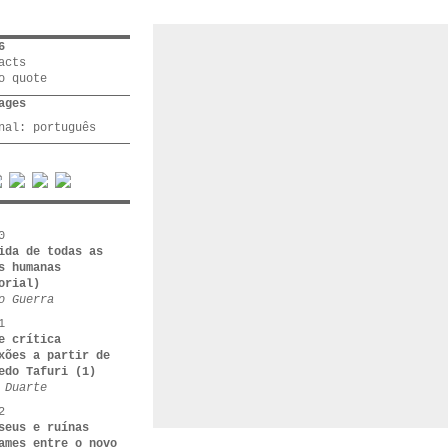
6
acts
o quote
ages
inal:
português
0
ida de todas as
s humanas
orial)
o Guerra
1
e crítica
xões a partir de
edo Tafuri (1)
 Duarte
2
seus e ruínas
ames entre o novo