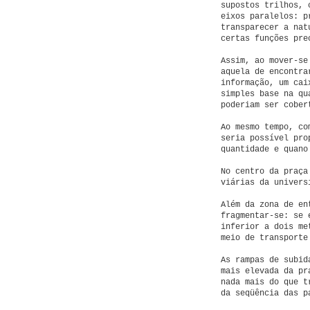
supostos trilhos, 
eixos paralelos: p
transparecer a nat
certas funções pre
Assim, ao mover-se
aquela de encontra
informação, um cai
simples base na qu
poderiam ser cober
Ao mesmo tempo, co
seria possível pro
quantidade e quano
No centro da praça
viárias da univers
Além da zona de en
fragmentar-se: se 
inferior a dois me
meio de transporte
As rampas de subid
mais elevada da pr
nada mais do que t
da seqüência das p