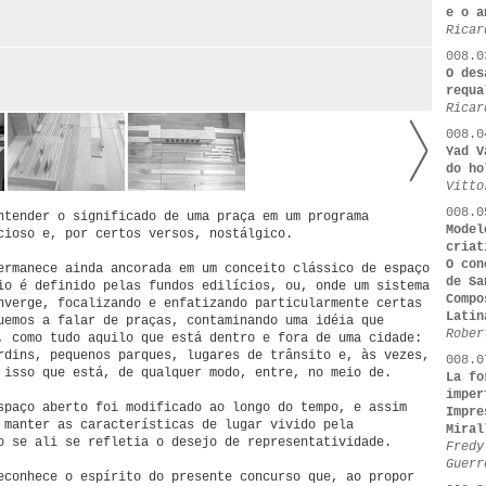
e o a
Ricar
008.0
O des
requa
Ricar
008.0
Yad V
do ho
Vitto
008.0
ntender o significado de uma praça em um programa
Model
cioso e, por certos versos, nostálgico.
criat
O con
ermanece ainda ancorada em um conceito clássico de espaço
de Sa
io é definido pelas fundos edilícios, ou, onde um sistema
Compo
nverge, focalizando e enfatizando particularmente certas
Latin
uemos a falar de praças, contaminando uma idéia que
Rober
, como tudo aquilo que está dentro e fora de uma cidade:
rdins, pequenos parques, lugares de trânsito e, às vezes,
008.0
 isso que está, de qualquer modo, entre, no meio de.
La fo
imper
spaço aberto foi modificado ao longo do tempo, e assim
Impre
 manter as características de lugar vivido pela
Miral
o se ali se refletia o desejo de representatividade.
Fredy
Guerr
econhece o espírito do presente concurso que, ao propor