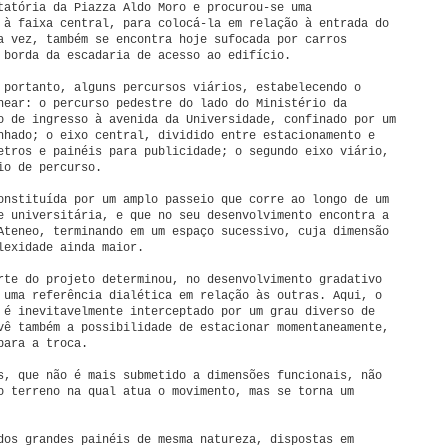
tatória da Piazza Aldo Moro e procurou-se uma
 à faixa central, para colocá-la em relação à entrada do
a vez, também se encontra hoje sufocada por carros
 borda da escadaria de acesso ao edifício.
 portanto, alguns percursos viários, estabelecendo o
near: o percurso pedestre do lado do Ministério da
o de ingresso à avenida da Universidade, confinado por um
nhado; o eixo central, dividido entre estacionamento e
etros e painéis para publicidade; o segundo eixo viário,
io de percurso.
onstituída por um amplo passeio que corre ao longo de um
e universitária, e que no seu desenvolvimento encontra a
Ateneo, terminando em um espaço sucessivo, cuja dimensão
lexidade ainda maior.
rte do projeto determinou, no desenvolvimento gradativo
 uma referência dialética em relação às outras. Aqui, o
 é inevitavelmente interceptado por um grau diverso de
vê também a possibilidade de estacionar momentaneamente,
para a troca.
s, que não é mais submetido a dimensões funcionais, não
o terreno na qual atua o movimento, mas se torna um
dos grandes painéis de mesma natureza, dispostas em