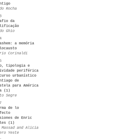
ntigo
do Rocha
3
afio da
lificação
do Ghio
4
ashem: a memória
locausto
rio Corinaldi
5
o, tipologia e
ividade periférica
curso urbanístico
ntiago de
stela para América
a (1)
to Segre
7
rma de lo
fecto
siones de Enric
les (1)
 Massad and Alicia
ero Yeste