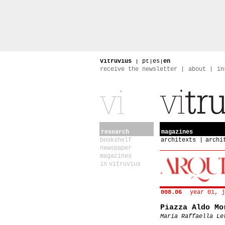
vitruvius
|
pt
|
es
|
en
receive the newsletter
about
in
research
magazines
bookshelf
architexts
archi
newspaper
magazines
in vitruvius
008.06
year 01, j
Piazza Aldo Mo
Maria Raffaella Le