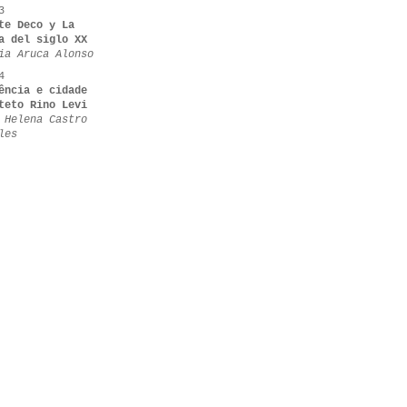
3
te Deco y La
a del siglo XX
ia Aruca Alonso
4
ência e cidade
teto Rino Levi
 Helena Castro
les