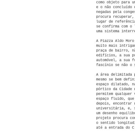
como objeto para u
e o não concluído 
negadas pela conge
procura recuperar,
lugar de referênci
se confirma com o 
uma sistema interr
A Piazza Aldo Moro
muito mais intriga
praça de bairro, n
edifícios, a sua p
automóvel, a sua f
fascínio se não o 
A área delimitada 
mesmo se bem defin
espaço dilatado, n
pórtico da Cidade 
permitem qualquer 
espaço fluido, que
depois, encontrar 
universitária, e, 
um desenho equilib
projeto procura co
o sentido longitud
até a entrada do C