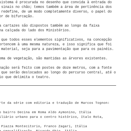
sistema é procurada no desenho que convida à entrada do
 sinais no chão; temos também a área de pertinência dos
 redefine, de um modo completamente diverso, o papel do
or de bifurcação.
a cartazes são dispostos também ao longo da faixa
na calçada do lado dos Ministérios.
 que todos esses elementos significativos, na concepção
ertencem à uma mesma natureza, e isso significa que foi
 material, seja para a pavimentação que para os painéis.
ema de vegetação, são mantidas as árvores existentes.
nação será feito com postes de doze metros, com a fonte
 que serão deslocados ao longo do percurso central, até o
io que delimita o teatro.
rte da série com editoria e tradução de Marcos Tognon:
o bairro Decina em Roma Aldo Aymonino, Itália
iliário urbano para o centro histórico, Italo Rota,
 Piazza Montecitorio, Franco Zagari, Itália