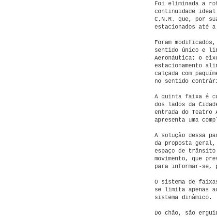
Foi eliminada a ro
continuidade ideal
C.N.R. que, por su
estacionados até a
Foram modificados,
sentido único e li
Aeronáutica; o eix
estacionamento ali
calçada com paquím
no sentido contrár
A quinta faixa é c
dos lados da Cidad
entrada do Teatro 
apresenta uma comp
A solução dessa pa
da proposta geral,
espaço de trânsito
movimento, que pre
para informar-se, 
O sistema de faixa
se limita apenas a
sistema dinâmico.
Do chão, são ergui