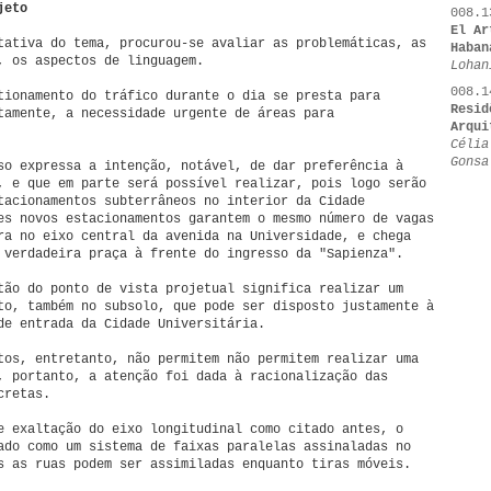
jeto
008.1
El Ar
tativa do tema, procurou-se avaliar as problemáticas, as
Haban
, os aspectos de linguagem.
Lohan
008.1
tionamento do tráfico durante o dia se presta para
Resid
tamente, a necessidade urgente de áreas para
Arqui
Célia
Gonsa
so expressa a intenção, notável, de dar preferência à
, e que em parte será possível realizar, pois logo serão
tacionamentos subterrâneos no interior da Cidade
es novos estacionamentos garantem o mesmo número de vagas
ra no eixo central da avenida na Universidade, e chega
 verdadeira praça à frente do ingresso da "Sapienza".
tão do ponto de vista projetual significa realizar um
to, também no subsolo, que pode ser disposto justamente à
de entrada da Cidade Universitária.
tos, entretanto, não permitem não permitem realizar uma
, portanto, a atenção foi dada à racionalização das
cretas.
e exaltação do eixo longitudinal como citado antes, o
ado como um sistema de faixas paralelas assinaladas no
s as ruas podem ser assimiladas enquanto tiras móveis.