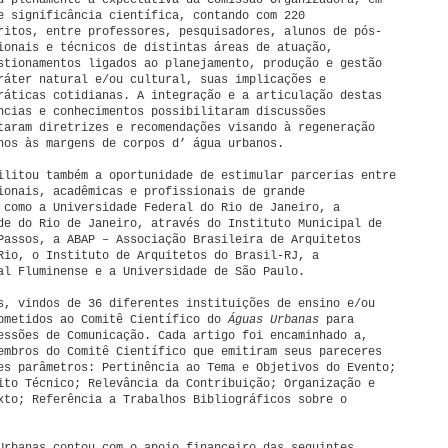
u plenamente a expectativa da Comissão Organizadora, em
e significância científica, contando com 220
ritos, entre professores, pesquisadores, alunos de pós-
ionais e técnicos de distintas áreas de atuação,
stionamentos ligados ao planejamento, produção e gestão
ráter natural e/ou cultural, suas implicações e
ráticas cotidianas. A integração e a articulação destas
ncias e conhecimentos possibilitaram discussões
taram diretrizes e recomendações visando à regeneração
nos às margens de corpos d’ água urbanos.
ilitou também a oportunidade de estimular parcerias entre
ionais, acadêmicas e profissionais de grande
 como a Universidade Federal do Rio de Janeiro, a
de do Rio de Janeiro, através do Instituto Municipal de
Passos, a ABAP – Associação Brasileira de Arquitetos
Rio, o Instituto de Arquitetos do Brasil-RJ, a
al Fluminense e a Universidade de São Paulo.
s, vindos de 36 diferentes instituições de ensino e/ou
bmetidos ao Comitê Científico do
Águas Urbanas
para
essões de Comunicação. Cada artigo foi encaminhado a,
embros do Comitê Científico que emitiram seus pareceres
es parâmetros: Pertinência ao Tema e Objetivos do Evento;
ito Técnico; Relevância da Contribuição; Organização e
xto; Referência a Trabalhos Bibliográficos sobre o