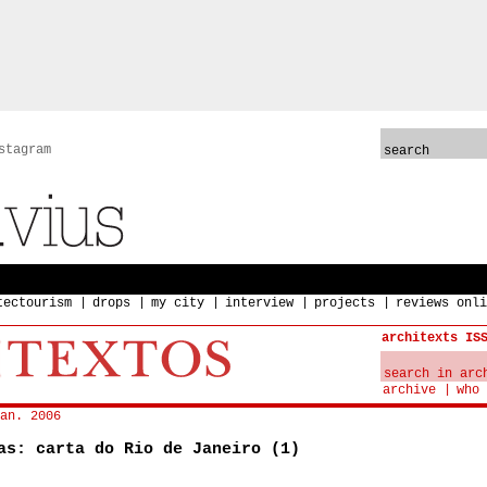
stagram
tectourism
drops
my city
interview
projects
reviews onli
architexts IS
archive
who 
an. 2006
as: carta do Rio de Janeiro (1)