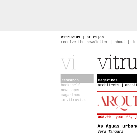
vitruvius
|
pt
|
es
|
en
receive the newsletter
about
in
research
magazines
bookshelf
architexts
archi
newspaper
magazines
in vitruvius
068.00
year 06, j
As águas urban
Vera Tângari