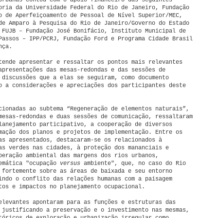
Urbanas contou com o apoio financeiro das seguintes
oria da Universidade Federal do Rio de Janeiro, Fundação
o de Aperfeiçoamento de Pessoal de Nível Superior/MEC,
de Amparo à Pesquisa do Rio de Janeiro/Governo do Estado
 FUJB – Fundação José Bonifácio, Instituto Municipal de
Passos – IPP/PCRJ, Fundação Ford e Programa Cidade Brasil
nça.
tende apresentar e ressaltar os pontos mais relevantes
apresentações das mesas-redondas e das sessões de
 discussões que a elas se seguiram, como documento
o a considerações e apreciações dos participantes deste
cionadas ao subtema “Regeneração de elementos naturais”,
mesas-redondas e duas sessões de comunicação, ressaltaram
lanejamento participativo, a cooperação de diversos
mação dos planos e projetos de implementação. Entre os
as apresentados, destacaram-se os relacionados à
as verdes nas cidades, à proteção dos mananciais e
peração ambiental das margens dos rios urbanos,
lemática "ocupação
versus
ambiente", que, no caso do Rio
 fortemente sobre as áreas de baixada e seu entorno
indo o conflito das relações humanas com a paisagem
tos e impactos no planejamento ocupacional.
elevantes apontaram para as funções e estruturas das
 justificando a preservação e o investimento nas mesmas,