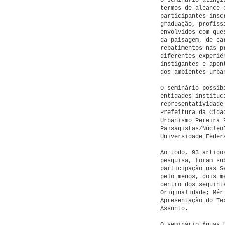
O seminário atingi
termos de alcance 
participantes insc
graduação, profiss
envolvidos com que
da paisagem, de ca
rebatimentos nas p
diferentes experiê
instigantes e apon
dos ambientes urba
O seminário possib
entidades instituc
representatividade
Prefeitura da Cida
Urbanismo Pereira 
Paisagistas/Núcleo
Universidade Feder
Ao todo, 93 artigo
pesquisa, foram su
participação nas S
pelo menos, dois m
dentro dos seguint
Originalidade; Mér
Apresentação do Te
Assunto.