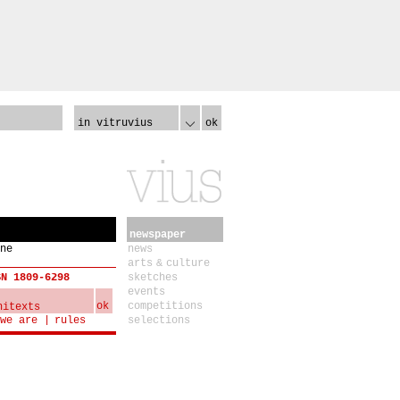
in vitruvius
ok
newspaper
ne
news
arts & culture
SN 1809-6298
sketches
events
ok
competitions
we are
rules
selections