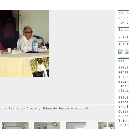
068.0
abstr
how t
langu
orig
share
068
068.0
Repas
A dep
espir
Lina 
Olivi
068.0
Ripos
Tropi
 com Fernando Chacel, Eduardo Barra e Aziz Ab
Costa
o Bra
Trien
Eduar