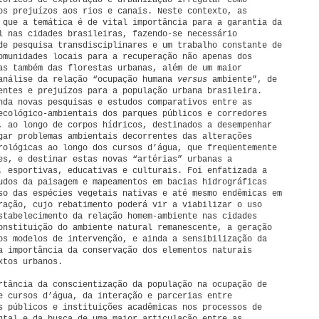
tóricos de exploração e urbanização irregular como
os prejuízos aos rios e canais. Neste contexto, as
 que a temática é de vital importância para a garantia da
l nas cidades brasileiras, fazendo-se necessário
de pesquisa transdisciplinares e um trabalho constante de
omunidades locais para a recuperação não apenas dos
as também das florestas urbanas, além de um maior
análise da relação “ocupação humana
versus
ambiente”, de
entes e prejuízos para a população urbana brasileira.
nda novas pesquisas e estudos comparativos entre as
ecológico-ambientais dos parques públicos e corredores
, ao longo de corpos hídricos, destinados a desempenhar
gar problemas ambientais decorrentes das alterações
rológicas ao longo dos cursos d’água, que freqüentemente
es, e destinar estas novas “artérias” urbanas a
, esportivas, educativas e culturais. Foi enfatizada a
udos da paisagem e mapeamentos em bacias hidrográficas
so das espécies vegetais nativas e até mesmo endêmicas em
ração, cujo rebatimento poderá vir a viabilizar o uso
stabelecimento da relação homem-ambiente nas cidades
onstituição do ambiente natural remanescente, a geração
os modelos de intervenção, e ainda a sensibilização da
a importância da conservação dos elementos naturais
xtos urbanos.
rtância da conscientização da população na ocupação de
e cursos d’água, da interação e parcerias entre
s públicos e instituições acadêmicas nos processos de