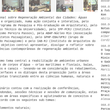
Rosse
068.0
A fot
Kon
onal sobre Regeneração Ambiental das Cidades: Águas
Abili
 e organizado, numa ação conjunta e interativa, pelo
068.0
rograma de Pesquisa e Pós-Graduação em Arquitetura), pelo
Notas
io Técnico da Universidade), pelo IPP-PCRJ (Instituto
compu
ismo Pereira Passos), pela ABAP-Núcleo Rio (Associação
Alber
itetos Paisagistas), pelo GPHP-EBA/UFRJ (Grupo de
Cordi
do Paisagismo) e pelo IAB-RJ (Instituto de Arquitetos do
 objetivo central apresentar, divulgar e refletir sobre
068.0
ências contemporâneas de regeneração ambiental de
O lug
O cas
Minis
como tema central a
reabilitação de ambientes urbanos
e Saú
s de corpos d’água
– orlas marítimas e fluviais, baías,
Janei
os e canais – levando-se em consideração os rebatimentos,
Marci
terfaces e os diálogos desta proposição junto a áreas
068.0
intas transitando entre as ciências humanas, naturais e
Metró
múlti
Espaç
inário contou com a realização de
conferências,
Praça
edondas, sessões técnicas e sessões de comunicação
, estas
Brasi
as em áreas específicas e aglutinadoras de conceitos e
Alexa
cordo com os seguintes sub-temas:
068.0
lementos naturais;
Perce