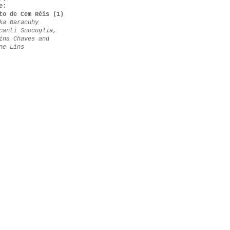
e:
to de Cem Réis (1)
ka Baracuhy
canti Scocuglia,
ina Chaves and
ne Lins