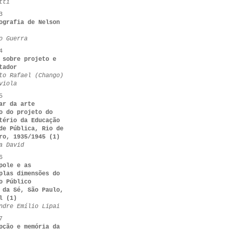
tti
3
ografia de Nelson
o Guerra
4
 sobre projeto e
tador
to Rafael (Chango)
viola
5
ar da arte
o do projeto do
tério da Educação
de Pública, Rio de
ro, 1935/1945 (1)
a David
6
pole e as
plas dimensões do
o Público
 da Sé, São Paulo,
l (1)
ndre Emílio Lipai
7
pção e memória da