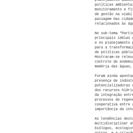
planejamento ambie
políticas ambienta
monitoramento e fi
de gestão na viabi
paisagem das cidad
relacionados às ág
No sub-tema “Parti
principais idéias 
e no planejamento 
para a transformaç
de políticas públi
Mostraram-se relev
controle de endemi
memória das águas,
Foram ainda aponta
presença de indúst
potencializadoras 
dos recursos hídri
da integração entr
processos de regen
cooperativa entre 
importância da int
As tendências dest
multidisciplinar a
biólogos, ecologis