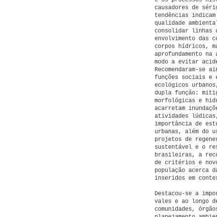
e os processos his
causadores de séri
tendências indicam
qualidade ambienta
consolidar linhas 
envolvimento das c
corpos hídricos, m
aprofundamento na 
modo a evitar acid
Recomendaram-se ai
funções sociais e 
ecológicos urbanos
dupla função: miti
morfológicas e hid
acarretam inundaçõ
atividades lúdicas
importância de est
urbanas, além do u
projetos de regene
sustentável e o re
brasileiras, a rec
de critérios e nov
população acerca d
inseridos em conte
Destacou-se a impo
vales e ao longo d
comunidades, órgão