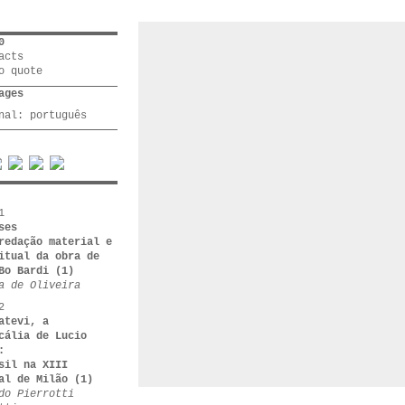
0
acts
o quote
ages
inal:
português
1
ses
redação material e
itual da obra de
Bo Bardi (1)
a de Oliveira
2
atevi, a
cália de Lucio
:
sil na XIII
al de Milão (1)
do Pierrotti