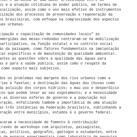
ntal e da busca de uma maior articulação entre as
is e a atuação cotidiana do poder público, em termos de
scalização, assim como o uso mais efetivo de instrumentos
lização dos processos de preservação e regeneração da
es brasileiras, com enfoque na complexidade dos aspectos
uas urbanas.
cipação e capacitação de comunidades locais” as
emergidas das mesas-redondas centraram-se na mobilização
participativo, na função estatal e no controle social
ão da paisagem, como fatores fundamentais na implantação
cas específicas e de manutenção da qualidade ambiental.
antes as questões sobre a qualidade das águas para
as e para a saúde pública, assim como o resgate da
 como aspecto mais subjetivo.
dos os problemas nas margens dos rios urbanos como a
rias e favelas; a destinação das águas das chuvas como
da poluição dos corpos hídricos; o mau uso e desperdício
cos que podem levar ao seu esgotamento; e a necessidade
e as diversas esferas de governo e a população nos
eração, enfatizando também a importância de uma atuação
as três instâncias da Federação brasileira, sublinhando a
eração entre municípios, estados e o governo federal.
acaram a necessidade de fomento à contribuição
través de workshops com arquitetos, paisagistas,
tas, políticos, geógrafos, geólogos e estudantes, entre