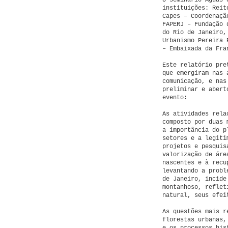
O seminário Águas 
instituições: Reit
Capes – Coordenaçã
FAPERJ – Fundação 
do Rio de Janeiro,
Urbanismo Pereira 
– Embaixada da Fra
Este relatório pre
que emergiram nas 
comunicação, e nas
preliminar e abert
evento:
As atividades rela
composto por duas 
a importância do p
setores e a legiti
projetos e pesquis
valorização de áre
nascentes e à recu
levantando a prob
de Janeiro, incide
montanhoso, reflet
natural, seus efei
As questões mais r
florestas urbanas,