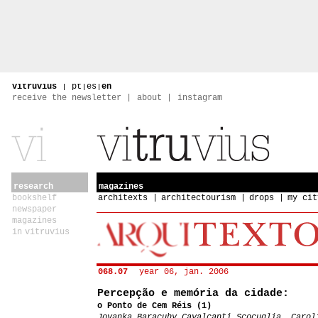
vitruvius
|
pt
|
es
|
en
receive the newsletter
about
instagram
research
magazines
bookshelf
architexts
architectourism
drops
my cit
newspaper
magazines
in vitruvius
068.07
year 06, jan. 2006
Percepção e memória da cidade:
o Ponto de Cem Réis (1)
Jovanka Baracuhy Cavalcanti Scocuglia, Carol