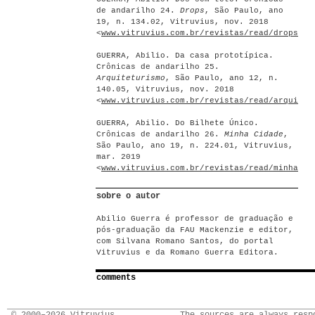
de andarilho 24.
Drops
, São Paulo, ano
19, n. 134.02, Vitruvius, nov. 2018
<
www.vitruvius.com.br/revistas/read/drops/19
GUERRA, Abilio. Da casa prototípica.
Crônicas de andarilho 25.
Arquiteturismo
, São Paulo, ano 12, n.
140.05, Vitruvius, nov. 2018
<
www.vitruvius.com.br/revistas/read/arquitet
GUERRA, Abilio. Do Bilhete Único.
Crônicas de andarilho 26.
Minha Cidade
,
São Paulo, ano 19, n. 224.01, Vitruvius,
mar. 2019
<
www.vitruvius.com.br/revistas/read/minhacid
sobre o autor
Abilio Guerra é professor de graduação e
pós-graduação da FAU Mackenzie e editor,
com Silvana Romano Santos, do portal
Vitruvius e da Romano Guerra Editora.
comments