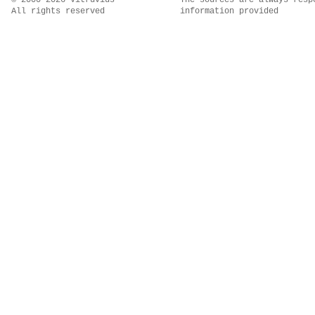
© 2000–2026 Vitruvius
The sources are always resp
All rights reserved
information provided