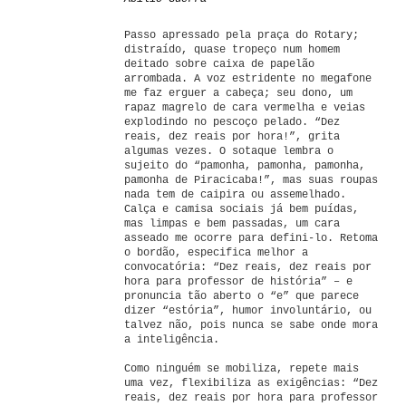
Passo apressado pela praça do Rotary;
distraído, quase tropeço num homem
deitado sobre caixa de papelão
arrombada. A voz estridente no megafone
me faz erguer a cabeça; seu dono, um
rapaz magrelo de cara vermelha e veias
explodindo no pescoço pelado. “Dez
reais, dez reais por hora!”, grita
algumas vezes. O sotaque lembra o
sujeito do “pamonha, pamonha, pamonha,
pamonha de Piracicaba!”, mas suas roupas
nada tem de caipira ou assemelhado.
Calça e camisa sociais já bem puídas,
mas limpas e bem passadas, um cara
asseado me ocorre para defini-lo. Retoma
o bordão, especifica melhor a
convocatória: “Dez reais, dez reais por
hora para professor de história” – e
pronuncia tão aberto o “e” que parece
dizer “estória”, humor involuntário, ou
talvez não, pois nunca se sabe onde mora
a inteligência.
Como ninguém se mobiliza, repete mais
uma vez, flexibiliza as exigências: “Dez
reais, dez reais por hora para professor