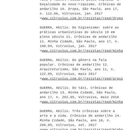
boçalidade do novo-riquismo. Crônicas de
andarilho 10.
Drops
, São Paulo, ano 17,
n. 112.06, Vitruvius, jan. 2017
<
www.vitruvius.com.br/revistas/read/drops/17
GUERRA, Abilio. Do higienismo: sobre as
práticas urbanísticas do século 19 em
pleno século 21. Crônicas de andarilho
11.
Minha Cidade
, São Paulo, ano 17, n.
198.04, Vitruvius, jan. 2017
<
www.vitruvius.com.br/revistas/read/minhacid
GUERRA, Abilio. Do gênero na fala
popular. Crônicas de andarilho 12.
Arquiteturismo
, São Paulo, ano 11, n.
122.05, Vitruvius, maio 2017
<
www.vitruvius.com.br/revistas/read/arquitet
GUERRA, Abilio. Do táxi. Crônicas de
andarilho 13.
Minha Cidade
, São Paulo,
ano 17, n. 202.05, Vitruvius, maio 2018
<
www.vitruvius.com.br/revistas/read/minhacid
GUERRA, Abilio. Três crônicas sobre a
arte e a vida. Crônicas de andarilho 14.
Minha Cidade
, São Paulo, ano 18, n.
206.05, Vitruvius, set. 2017
<
www.vitruvius.com.br/revistas/read/minhacid