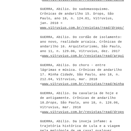
GUERRA, Abilio. Do sadomasoquismo.
Crônicas de andarilho 15. Drops, São
Paulo, ano 18, n. 124.01, Vitruvius,
jan. 2018 <
www.vitruvius.com.br/revistas/read/drops/18.
GUERRA, Abilio. Do cordão de isolamento:
ano novo, realidade arcaica. Crônicas de
andarilho 16. Arquiteturismo, São Paulo,
ano 11, n. 129.06, Vitruvius, dez. 2017
<
www.vitruvius.com.br/revistas/read/arquitet
GUERRA, Abilio. Do choro – entre
lágrimas e música. Crônicas de andarilho
17.
Minha Cidade
, São Paulo, ano 18, n.
212.04, Vitruvius, mar. 2018
<
www.vitruvius.com.br/revistas/read/minhacid
GUERRA, Abilio. Da cavalaria de hoje e
de antigamente. Crônicas de andarilho
18.
Drops
, São Paulo, ano 18, n. 126.06,
Vitruvius, mar. 2018
<
www.vitruvius.com.br/revistas/read/drops/18
GUERRA, Abilio. Da inveja infame: a
trajetória histórica de Lula e a viagem
pela metrópole de um casal qualquer.