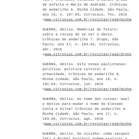
de asfalto e Mario de Andrade. Crônicas
de andarilho 6.
Minha Cidade
, São Paulo,
ano 16, n. 187.03, Vitruvius, fev. 2016
<
www.vitruvius.com.br/revistas/read/minhacid
GUERRA, Abilio. Memórias do futuro:
sobre a recusa de se ver o óbvio.
Crônicas de andarilho 7.
Drops
, São
Paulo, ano 17, n. 103.02, Vitruvius,
abr. 2016
<
www.vitruvius.com.br/revistas/read/drops/17
GUERRA, Abilio. Oito cenas paulistanas:
política, política cultural e
urbanidade. Crônicas de andarilho 8.
Minha Cidade
, São Paulo, ano 16, n.
191.03, Vitruvius, jun. 2016
<
www.vitruvius.com.br/revistas/read/minhacid
GUERRA, Abilio. Do nome das coisas: qual
o motivo para mudar o nome do Elevado
Costa e Silva? Crônicas de andarilho 9.
Minha Cidade
, São Paulo, ano 17, n.
193.06, Vitruvius, ago. 2016
<
www.vitruvius.com.br/revistas/read/minhacid
GUERRA, Abilio. Do vizinho: como Jacques
Tati e Michel Foucault podem explicar a