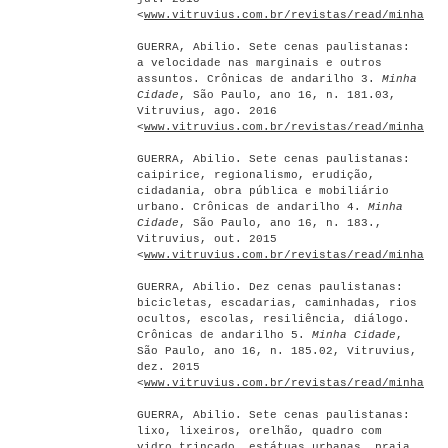
<
www.vitruvius.com.br/revistas/read/minhacid
GUERRA, Abilio. Sete cenas paulistanas:
a velocidade nas marginais e outros
assuntos. Crônicas de andarilho 3.
Minha
Cidade
, São Paulo, ano 16, n. 181.03,
Vitruvius, ago. 2016
<
www.vitruvius.com.br/revistas/read/minhacid
GUERRA, Abilio. Sete cenas paulistanas:
caipirice, regionalismo, erudição,
cidadania, obra pública e mobiliário
urbano. Crônicas de andarilho 4.
Minha
Cidade
, São Paulo, ano 16, n. 183.,
Vitruvius, out. 2015
<
www.vitruvius.com.br/revistas/read/minhacid
GUERRA, Abilio. Dez cenas paulistanas:
bicicletas, escadarias, caminhadas, rios
ocultos, escolas, resiliência, diálogo.
Crônicas de andarilho 5.
Minha Cidade
,
São Paulo, ano 16, n. 185.02, Vitruvius,
dez. 2015
<
www.vitruvius.com.br/revistas/read/minhacid
GUERRA, Abilio. Sete cenas paulistanas:
lixo, lixeiros, orelhão, quadro com
vidro trincado, estátuas urbanas, praia