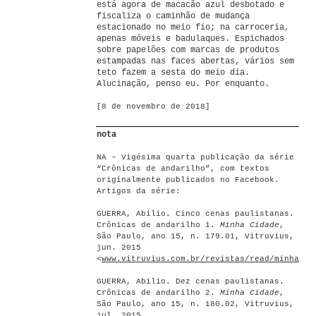
está agora de macacão azul desbotado e
fiscaliza o caminhão de mudança
estacionado no meio fio; na carroceria,
apenas móveis e badulaques. Espichados
sobre papelões com marcas de produtos
estampadas nas faces abertas, vários sem
teto fazem a sesta do meio dia.
Alucinação, penso eu. Por enquanto.
[8 de novembro de 2018]
nota
NA – Vigésima quarta publicação da série
“Crônicas de andarilho”, com textos
originalmente publicados no Facebook.
Artigos da série:
GUERRA, Abilio. Cinco cenas paulistanas.
Crônicas de andarilho 1.
Minha Cidade
,
São Paulo, ano 15, n. 179.01, Vitruvius,
jun. 2015
<
www.vitruvius.com.br/revistas/read/minhacid
GUERRA, Abilio. Dez cenas paulistanas.
Crônicas de andarilho 2.
Minha Cidade
,
São Paulo, ano 15, n. 180.02, Vitruvius,
jul. 2015