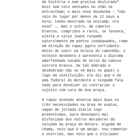
de história e nem precisa doutorado”.
Dois sem teto sentados no chão se
entreolham; o mais novo desdenha – “não
saio do lugar por menos de 12 paus a
hora; tenho mestrado na Unicamp, ora
essa” –, mas o outro, de cabelos
brancos, compridos e raros, se levanta,
ajeita a calça jeans rasgada
naturalmente em pontos inadequados, ruma
em direção do rapaz agora sorridente.
Antes de subir na boleia do caminhão, o
velhote desdobra e apresenta o diploma
amarfanhado sacado do bolso da camisa
outrora branca. De tão dobrado e
desdobrado não se vê mais no papel o
logo da instituição; ele diz que é de
uma federal do Nordeste e ninguém fala
nada para desdizer ou contrariar o
sujeito com cara de boa praça.
O rapaz asseado anuncia mais duas ou
três necessidades na área de exatas,
vagas de jornada diária logo
preenchidas, para desespero mal
disfarçado dos outros moradores da
calçada da praça do Rotary. Alguém me
chama, vejo que é um amigo. Vou comentar
o ocorrido, mas noto que o aliciador