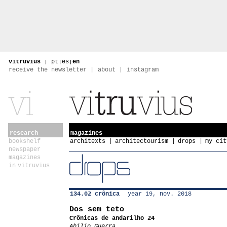
vitruvius
|
pt
|
es
|
en
receive the newsletter
about
instagram
research
magazines
bookshelf
architexts
architectourism
drops
my cit
newspaper
magazines
in vitruvius
134.02 crônica
year 19, nov. 2018
Dos sem teto
Crônicas de andarilho 24
Abilio Guerra