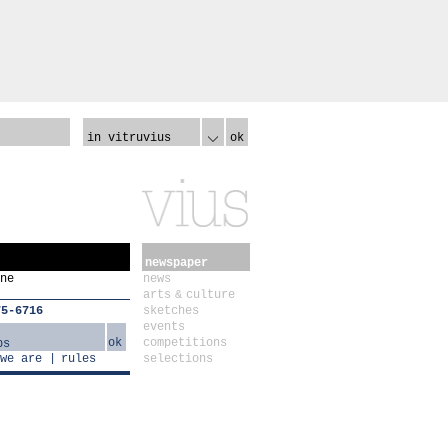
in vitruvius
ok
newspaper
ne
news
arts & culture
75-6716
sketches
events
ok
competitions
we are
rules
selections