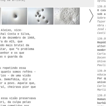
Blog da artista]
Sylvi
139.0
O cas
sob a
Sobre
fazer
obra 
José 
 Aleixo, vice-
Casti
chal Costa e Silva,
3 de dezembro de 1968,
139.0
ra do AI5, que
Repúd
odo mais brutal da
alter
itar, que “o problema
membr
senhor e os que
Carta
as o guarda da
Docen
Unive
Pauli
s repetindo essa
139.0
 quanto somos reféns –
educa
rios – de uma visão
Por q
a. Demofobia, diz o
unive
or a povo. Aquele que,
Carlo
ral, cheirava pior que
Marti
139.0
 essa visão preservava
Human
ori, da culpa pelas
barbá