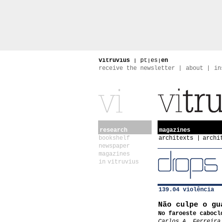
vitruvius
|
pt
|
es
|
en
receive the newsletter
about
in
research
magazines
bookshelf
architexts
archi
newspaper
magazines
in vitruvius
139.04 violência
Não culpe o gu
No faroeste cabocl
Carlos A. Ferreira