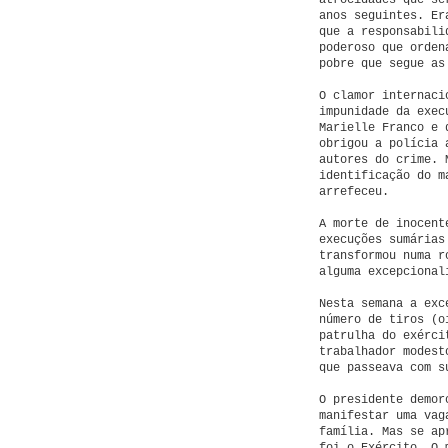
atrocidades que se
anos seguintes. Er
que a responsabili
poderoso que orden
pobre que segue as
O clamor internaci
impunidade da exec
Marielle Franco e 
obrigou a polícia 
autores do crime. 
identificação do m
arrefeceu.
A morte de inocent
execuções sumárias
transformou numa r
alguma excepcional
Nesta semana a exc
número de tiros (o
patrulha do exérci
trabalhador modest
que passeava com s
O presidente demor
manifestar uma vag
família. Mas se ap