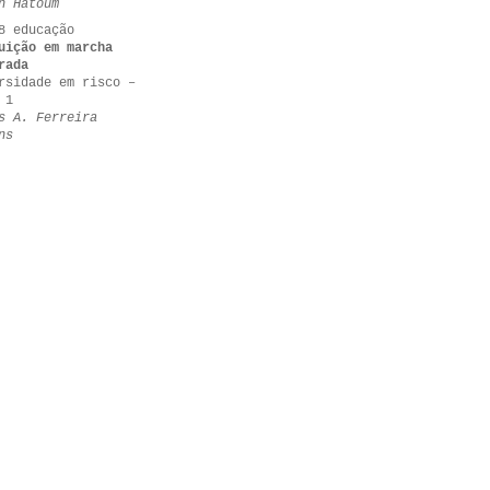
n Hatoum
8 educação
uição em marcha
rada
rsidade em risco –
 1
s A. Ferreira
ns