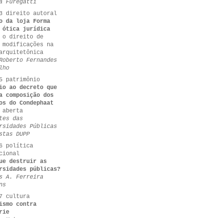
a Furegatti
3 direito autoral
o da loja Forma
 ótica jurídica
 o direito de
 modificações na
arquitetônica
Roberto Fernandes
lho
5 patrimônio
io ao decreto que
a composição dos
os do Condephaat
 aberta
tes das
rsidades Públicas
stas DUPP
6 política
cional
ue destruir as
rsidades públicas?
s A. Ferreira
ns
7 cultura
ismo contra
rie