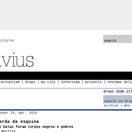
stagram
tectourism
drops
my city
interview
projects
reviews onli
drops ISSN 21
archive
who 
year 19, apr. 2019
arda da esquina
o balas furam corpos negros e pobres
 Martins