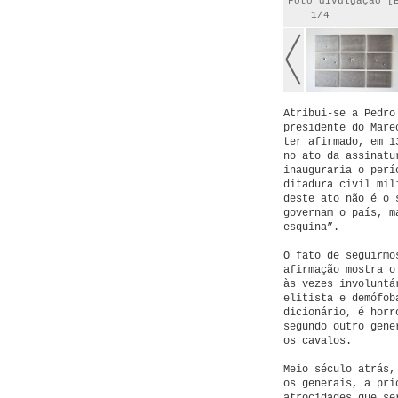
Foto divulgação [
1/4
Atribui-se a Pedro
presidente do Mare
ter afirmado, em 1
no ato da assinatu
inauguraria o perí
ditadura civil mil
deste ato não é o 
governam o país, m
esquina”.
O fato de seguirmo
afirmação mostra o
às vezes involuntá
elitista e demófob
dicionário, é horr
segundo outro gene
os cavalos.
Meio século atrás,
os generais, a pri