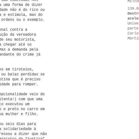
riam cometidas nos
Milto
a uma forma de dizer
139.0
dade não é do rico ou
Destr
a e estimula, mas do
acele
 ordens ou o exemplo.
Unive
parte
onal contra a
Carlo
ução da vereadora
Marti
de seu motorista,
a chegar até os
Mas a demanda pela
andante do crime já
es em tiroteios,
 ou balas perdidas se
otina que é preciso
idade para romper.
epcionalidade veio do
itenta!) com que uma
to executou um
o e preto no carro em
ua mulher e filho.
ou seis dias para
a solidariedade à
ressou a dizer que não