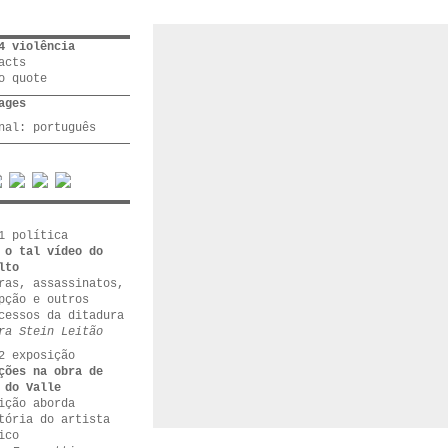
4 violência
acts
o quote
ages
inal:
português
1 política
 o tal vídeo do
lto
ras, assassinatos,
pção e outros
cessos da ditadura
ra Stein Leitão
2 exposição
ções na obra de
 do Valle
ição aborda
tória do artista
ico