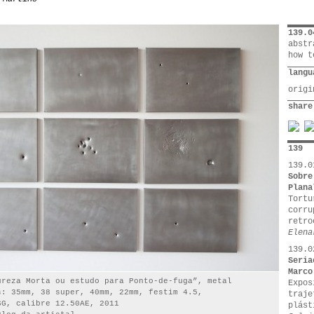
139.0
abstr
how t
langu
orig
share
139
139.0
Sobre
Plana
Tortu
corru
retro
Elena
139.0
Seria
Marco
ureza Morta ou estudo para Ponto-de-fuga”, metal
Expos
s: 35mm, 38 super, 40mm, 22mm, festim 4.5,
traje
SG, calibre 12.50AE, 2011
plást