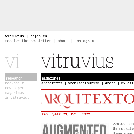
vitruvius
|
pt
|
es
|
en
receive the newsletter
about
instagram
research
magazines
bookshelf
architexts
architectourism
drops
my cit
newspaper
magazines
in vitruvius
270
year 23, nov. 2022
270.00 hom
Um retrato
Homenagem 