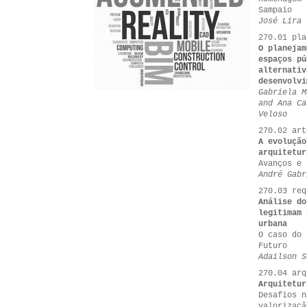
Sampaio
José Lira
270.01 pla
O planejam
espaços pú
alternativ
desenvolvi
Gabriela M
and Ana Ca
Veloso
270.02 art
A evoluçã
arquitetur
Avanços e 
André Gabr
270.03 req
Análise do
legitimam 
urbana
O caso do 
Futuro
Adailson S
270.04 arq
Arquitetur
Desafios n
valorizaçã