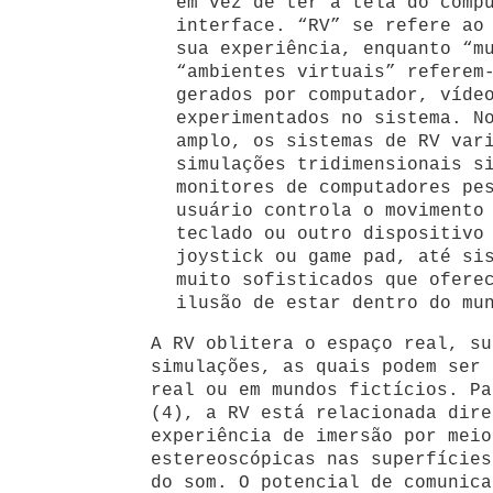
em vez de ter a tela do comp
interface. “RV” se refere ao
sua experiência, enquanto “m
“ambientes virtuais” referem
gerados por computador, víde
experimentados no sistema. N
amplo, os sistemas de RV var
simulações tridimensionais s
monitores de computadores pe
usuário controla o movimento
teclado ou outro dispositivo
joystick ou game pad, até si
muito sofisticados que ofere
ilusão de estar dentro do mu
A RV oblitera o espaço real, su
simulações, as quais podem ser 
real ou em mundos fictícios. Pa
(4), a RV está relacionada dire
experiência de imersão por meio
estereoscópicas nas superfícies
do som. O potencial de comunica