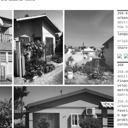
258.0
urban
abstr
how t
langu
orig
share
258
258.0
mobil
Finan
veloc
metró
Gabri
258.0
urban
Favel
O agr
probl
coron