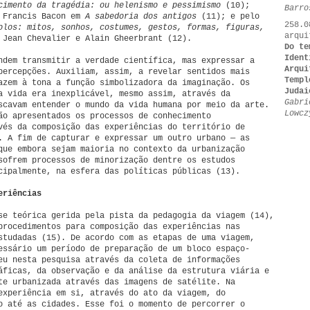
cimento da tragédia: ou helenismo e pessimismo
(10);
Barro
e Francis Bacon em
A sabedoria dos antigos
(11); e pelo
258.0
olos: mitos, sonhos, costumes, gestos, formas, figuras,
arqui
 Jean Chevalier e Alain Gheerbrant (12).
Do te
Ident
ndem transmitir a verdade científica, mas expressar a
Arqui
percepções. Auxiliam, assim, a revelar sentidos mais
Templ
azem à tona a função simbolizadora da imaginação. Os
Judai
a vida era inexplicável, mesmo assim, através da
Gabri
scavam entender o mundo da vida humana por meio da arte.
Lowcz
ão apresentados os processos de conhecimento
vés da composição das experiências do território de
. A fim de capturar e expressar um outro urbano — as
que embora sejam maioria no contexto da urbanização
sofrem processos de minorização dentre os estudos
cipalmente, na esfera das políticas públicas (13).
eriências
se teórica gerida pela pista da pedagogia da viagem (14),
procedimentos para composição das experiências nas
studadas (15). De acordo com as etapas de uma viagem,
essário um período de preparação de um bloco espaço-
eu nesta pesquisa através da coleta de informações
áficas, da observação e da análise da estrutura viária e
te urbanizada através das imagens de satélite. Na
experiência em si, através do ato da viagem, do
o até as cidades. Esse foi o momento de percorrer o