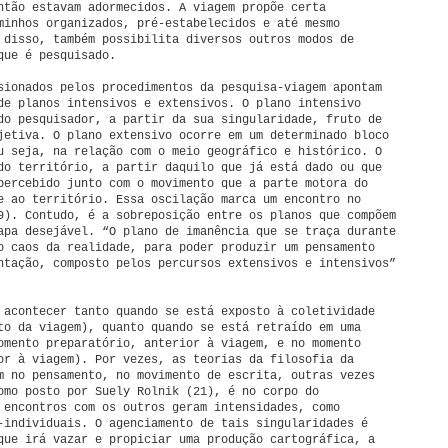
ntão estavam adormecidos. A viagem propõe certa
minhos organizados, pré-estabelecidos e até mesmo
 disso, também possibilita diversos outros modos de
que é pesquisado.
sionados pelos procedimentos da pesquisa-viagem apontam
de planos intensivos e extensivos. O plano intensivo
do pesquisador, a partir da sua singularidade, fruto de
jetiva. O plano extensivo ocorre em um determinado bloco
u seja, na relação com o meio geográfico e histórico. O
do território, a partir daquilo que já está dado ou que
percebido junto com o movimento que a parte motora do
e ao território. Essa oscilação marca um encontro no
9). Contudo, é a sobreposição entre os planos que compõem
apa desejável. “O plano de imanência que se traça durante
o caos da realidade, para poder produzir um pensamento
ntação, composto pelos percursos extensivos e intensivos”
 acontecer tanto quando se está exposto à coletividade
to da viagem), quanto quando se está retraído em uma
omento preparatório, anterior à viagem, e no momento
or à viagem). Por vezes, as teorias da filosofia da
m no pensamento, no movimento de escrita, outras vezes
omo posto por Suely Rolnik (21), é no corpo do
 encontros com os outros geram intensidades, como
-individuais. O agenciamento de tais singularidades é
que irá vazar e propiciar uma produção cartográfica, a