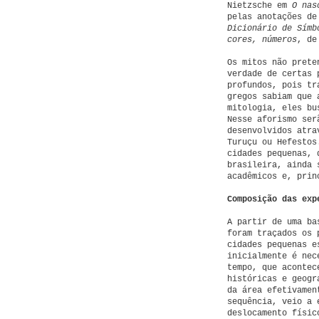
Nietzsche em
O nas
pelas anotações d
Dicionário de Símb
cores, números
, de
Os mitos não prete
verdade de certas 
profundos, pois tr
gregos sabiam que 
mitologia, eles bu
Nesse aforismo ser
desenvolvidos atra
Turuçu ou Hefestos
cidades pequenas, 
brasileira, ainda 
acadêmicos e, prin
Composição das exp
A partir de uma ba
foram traçados os 
cidades pequenas e
inicialmente é nec
tempo, que acontec
históricas e geogr
da área efetivamen
sequência, veio a 
deslocamento físic