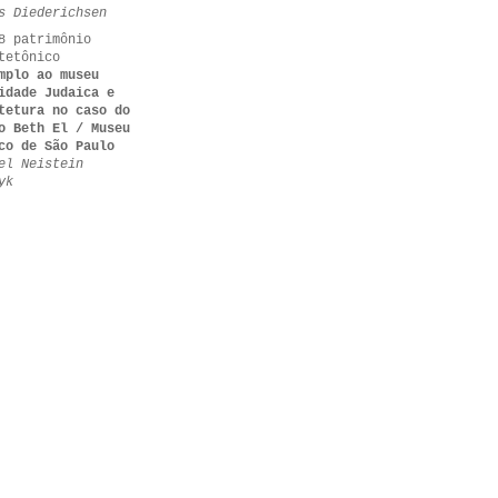
s Diederichsen
8 patrimônio
tetônico
mplo ao museu
idade Judaica e
tetura no caso do
o Beth El / Museu
co de São Paulo
el Neistein
yk