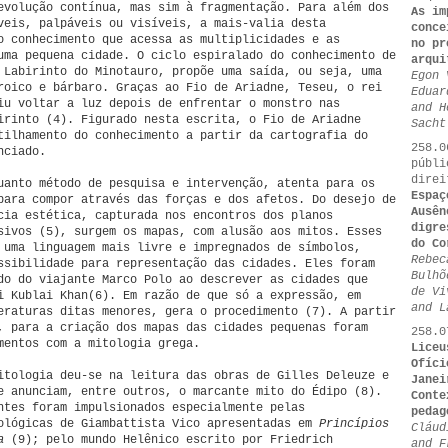
evolução contínua, mas sim à fragmentação. Para além dos
As im
veis, palpáveis ou visíveis, a mais-valia desta
conc
o conhecimento que acessa as multiplicidades e as
no pr
uma pequena cidade. O ciclo espiralado do conhecimento de
arqui
 Labirinto do Minotauro, propõe uma saída, ou seja, uma
Egon 
roico e bárbaro. Graças ao Fio de Ariadne, Teseu, o rei
Eduar
iu voltar a luz depois de enfrentar o monstro nas
and H
irinto (4). Figurado nesta escrita, o Fio de Ariadne
Sacht
tilhamento do conhecimento a partir da cartografia do
258.0
nciado.
públi
direi
uanto método de pesquisa e intervenção, atenta para os
Espaç
para compor através das forças e dos afetos. Do desejo de
Ausên
cia estética, capturada nos encontros dos planos
digre
sivos (5), surgem os mapas, com alusão aos mitos. Esses
do Co
 uma linguagem mais livre e impregnados de símbolos,
Rebec
ssibilidade para representação das cidades. Eles foram
Bulhõ
do do viajante Marco Polo ao descrever as cidades que
de Vi
i Kublai Khan(6). Em razão de que só a expressão, em
and L
eraturas ditas menores, gera o procedimento (7). A partir
, para a criação dos mapas das cidades pequenas foram
258.0
mentos com a mitologia grega.
Liceu
Ofíci
itologia deu-se na leitura das obras de Gilles Deleuze e
Janei
e anunciam, entre outros, o marcante mito do Édipo (8).
Conte
ntes foram impulsionados especialmente pelas
pedag
ológicas de Giambattista Vico apresentadas em
Princípios
Cláud
va
(9); pelo mundo Helênico escrito por Friedrich
and F