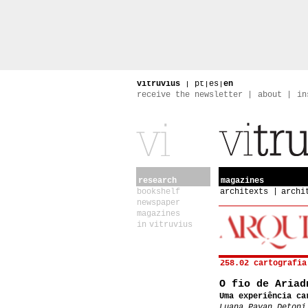
vitruvius
|
pt
|
es
|
en
receive the newsletter
about
in
research
magazines
bookshelf
architexts
archi
newspaper
magazines
in vitruvius
258.02 cartografia
O fio de Ariad
Uma experiência ca
Luana Pavan Detoni