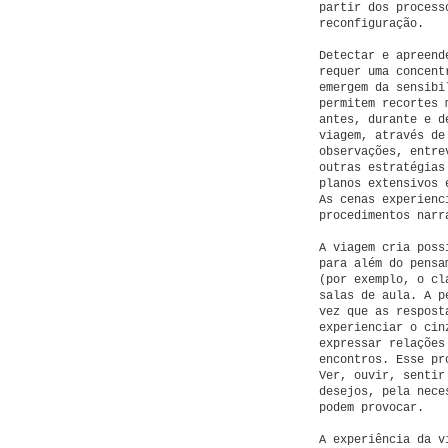
partir dos process
reconfiguração.
Detectar e apreend
requer uma concent
emergem da sensibi
permitem recortes 
antes, durante e d
viagem, através de
observações, entre
outras estratégias
planos extensivos 
As cenas experienc
procedimentos narr
A viagem cria poss
para além do pensa
(por exemplo, o cl
salas de aula. A p
vez que as respost
experienciar o cin
expressar relaçõe
encontros. Esse pr
Ver, ouvir, senti
desejos, pela nece
podem provocar.
A experiência da v