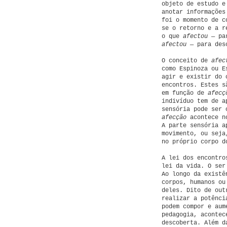
objeto de estudo e
anotar informações
foi o momento de c
se o retorno e a r
o que
afectou —
pa
afectou —
para des
O conceito de
afec
como Espinoza ou E
agir e existir do 
encontros. Estes s
em função de
afecç
indivíduo tem de a
sensória pode ser 
afecção
acontece no
A parte sensória a
movimento, ou seja
no próprio corpo d
A lei dos encontro
lei da vida. O ser
Ao longo da existê
corpos, humanos ou
deles. Dito de out
realizar a potênc
podem compor e aum
pedagogia, acontec
descoberta. Além d