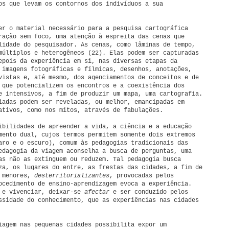
os que levam os contornos dos indivíduos a sua
er o material necessário para a pesquisa cartográfica
ração sem foco, uma atenção à espreita das cenas que
lidade do pesquisador. As cenas, como lâminas de tempo,
múltiplos e heterogêneos (22). Elas podem ser capturadas
epois da experiência em si, nas diversas etapas da
 imagens fotográficas e fílmicas, desenhos, anotações,
vistas e, até mesmo, dos agenciamentos de conceitos e de
 que potencializem os encontros e a coexistência dos
e intensivos, a fim de produzir um mapa, uma cartografia.
iadas podem ser reveladas, ou melhor, emancipadas em
ativos, como nos mitos, através de fabulações.
ibilidades de apreender a vida, a ciência e a educação
mento dual, cujos termos permitem somente dois extremos
aro e o escuro), comum às pedagogias tradicionais das
edagogia da viagem aconselha a busca de perguntas, uma
as não as extinguem ou reduzem. Tal pedagogia busca
za, os lugares do entre, as frestas das cidades, a fim de
s menores,
desterritorializantes
, provocadas pelos
ocedimento de ensino-aprendizagem evoca a experiência.
r e vivenciar, deixar-se
afectar
e ser conduzido pelos
ssidade do conhecimento, que as experiências nas cidades
iagem nas pequenas cidades possibilita expor um