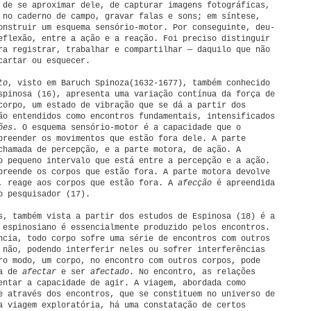
 de se aproximar dele, de capturar imagens fotográficas,
 no caderno de campo, gravar falas e sons; em síntese,
onstruir um esquema sensório-motor. Por conseguinte, deu-
eflexão, entre a ação e a reação. Foi preciso distinguir
ra registrar, trabalhar e compartilhar — daquilo que não
cartar ou esquecer.
to
, visto em
Baruch Spinoza(1632-1677), também conhecido
spinosa (16), apresenta uma variação contínua da força de
corpo, um estado de vibração que se dá a partir dos
ão entendidos como encontros fundamentais, intensificados
ões
. O esquema sensório-motor é a capacidade que o
preender os movimentos que estão fora dele. A parte
chamada de percepção, e a parte motora, de ação. A
 pequeno intervalo que está entre a percepção e a ação.
preende os corpos que estão fora. A parte motora devolve
, reage aos corpos que estão fora. A
afecção
é apreendida
o pesquisador (17).
s, também vista a partir dos estudos de Espinosa (18) é a
 espinosiano é essencialmente produzido pelos encontros.
ncia, todo corpo sofre uma série de encontros com outros
 não, podendo interferir neles ou sofrer interferências
ro modo, um corpo, no encontro com outros corpos, pode
ia de
afectar
e ser
afectado
. No encontro, as relações
entar a capacidade de agir. A viagem, abordada como
e através dos encontros, que se constituem no universo de
a viagem exploratória, há uma constatação de certos