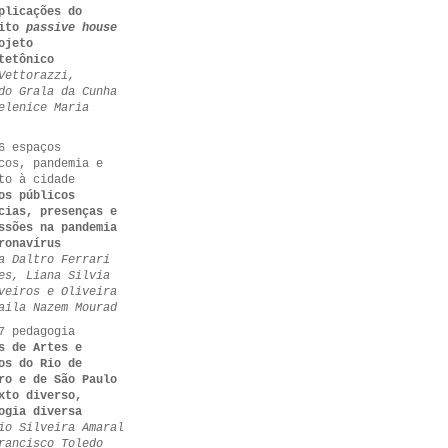
plicações do
eito
passive house
ojeto
tetônico
Vettorazzi,
do Grala da Cunha
elenice Maria
6 espaços
cos, pandemia e
to à cidade
os públicos
cias, presenças e
ssões na pandemia
ronavírus
a Daltro Ferrari
es, Liana Silvia
veiros e Oliveira
aila Nazem Mourad
7 pedagogia
s de Artes e
os do Rio de
ro e de São Paulo
xto diverso,
ogia diversa
io Silveira Amaral
rancisco Toledo