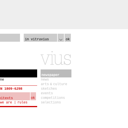
in vitruvius
ok
newspaper
ne
news
arts & culture
SN 1809-6298
sketches
events
ok
competitions
we are
rules
selections