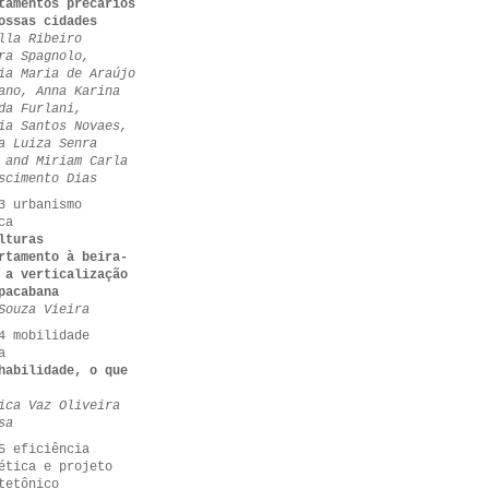
tamentos precários
ossas cidades
lla Ribeiro
ra Spagnolo,
ia Maria de Araújo
ano, Anna Karina
da Furlani,
ia Santos Novaes,
a Luiza Senra
 and Miriam Carla
scimento Dias
3 urbanismo
ca
lturas
rtamento à beira-
 a verticalização
pacabana
Souza Vieira
4 mobilidade
a
habilidade, o que
ica Vaz Oliveira
sa
5 eficiência
ética e projeto
tetônico