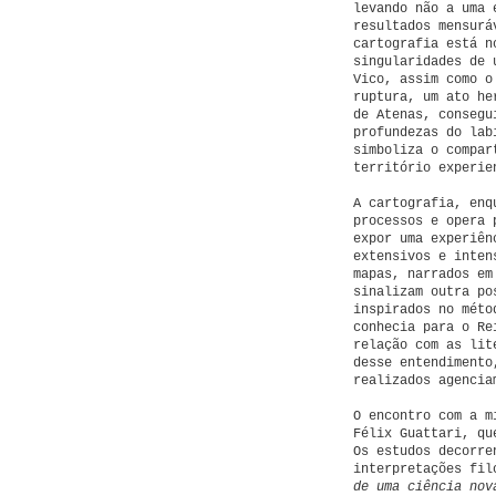
levando não a uma 
resultados mensurá
cartografia está n
singularidades de 
Vico, assim como o
ruptura, um ato he
de Atenas, consegu
profundezas do lab
simboliza o compar
território experie
A cartografia, enq
processos e opera 
expor uma experiên
extensivos e inten
mapas, narrados em
sinalizam outra po
inspirados no méto
conhecia para o Re
relação com as lit
desse entendimento
realizados agencia
O encontro com a m
Félix Guattari, qu
Os estudos decorre
interpretações fil
de uma ciência no