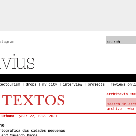
stagram
tectourism
drops
my city
interview
projects
reviews onli
architexts IS
archive
who 
 urbana
year 22, nov. 2021
ne
rtográfica das cidades pequenas
 and Eduardo Rocha