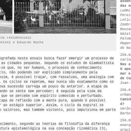
assen
das n
Ludmi
Perei
Letíc
Zambr
Bouza
Natal
ins residenciais
Palom
Detoni e Eduardo Rocha
Hagen
do Na
258.0
ografada neste ensaio busca fazer emergir um processo de
cario
 as cidades pequenas. Segundo os estudos de Giambattista
Nas a
-se que, no ser humano, o processo de conhecimento
O apa
clo, não podendo ser explicado simplesmente pela
mar e
ssim, é possível traçar, com ressalvas, uma analogia com
de Co
. Os ciclos se repetem, mas nunca são exatamente como os
Ivan 
ova sucessão carrega um pouco da anterior. A etapa da
258.0
ando se sente sem perceber; é seguida pela vida da
urban
 que se percebe com espírito comovido e perturbado.
Camin
tapa de reflexão com a mente pura, quando é possível
é?
r ao estágio superior. Assim, o ciclo da espiral se
Verôn
o valoroso, mas também violento, pois impulsiona em parte
Barbo
258.0
ecimento, segundo as teorias da filosofia da diferença
energ
ptura epistemológica na sua concepção rizomática (3),
arqui