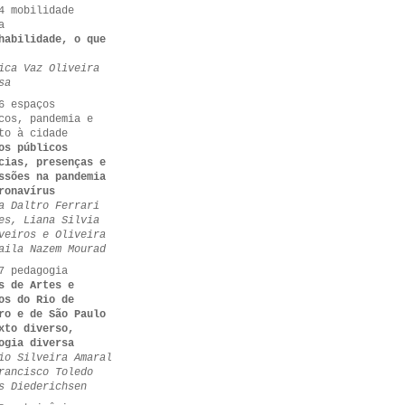
4 mobilidade
a
habilidade, o que
ica Vaz Oliveira
sa
6 espaços
cos, pandemia e
to à cidade
os públicos
cias, presenças e
ssões na pandemia
ronavírus
a Daltro Ferrari
es, Liana Silvia
veiros e Oliveira
aila Nazem Mourad
7 pedagogia
s de Artes e
os do Rio de
ro e de São Paulo
xto diverso,
ogia diversa
io Silveira Amaral
rancisco Toledo
s Diederichsen