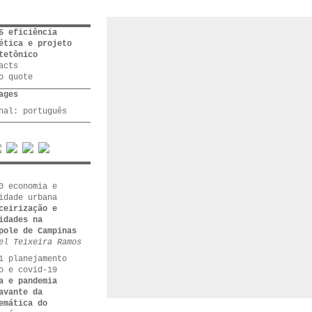
5 eficiência
ética e projeto
tetônico
acts
o quote
ages
inal:
português
0 economia e
idade urbana
ceirização e
idades na
pole de Campinas
el Teixeira Ramos
1 planejamento
o e covid-19
a e pandemia
avante da
emática do