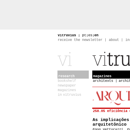
vitruvius
|
pt
|
es
|
en
receive the newsletter
about
in
research
magazines
bookshelf
architexts
archi
newspaper
magazines
in vitruvius
258.05 eficiência 
As implicaçõe
arquitetônico
Egon Vettorazzi, E