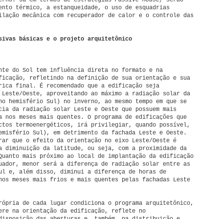
erno. Já em termos de estratégias
Passive House,
serão
ento térmico, a estanqueidade, o uso de esquadrias
ilação mecânica com recuperador de calor e o controle das
sivas básicas e o projeto arquitetônico
nte do Sol tem influência direta no formato e na
ficação, refletindo na definição de sua orientação e sua
rica final. É recomendado que a edificação seja
 Leste/Oeste, aproveitando ao máximo a radiação solar da
no hemisfério Sul) no inverno, ao mesmo tempo em que se
cia da radiação solar Leste e Oeste que possuem mais
a nos meses mais quentes. O programa de edificações que
ctos termoenergéticos, irá privilegiar, quando possível,
emisfério Sul), em detrimento da fachada Leste e Oeste.
rar que o efeito da orientação no eixo Leste/Oeste é
a diminuição da latitude, ou seja, com a proximidade da
Quanto mais próximo ao local de implantação da edificação
uador, menor será a diferença de radiação solar entre as
ul e, além disso, diminui a diferença de horas de
nos meses mais frios e mais quentes pelas fachadas Leste
rópria de cada lugar condiciona o programa arquitetônico,
ere na orientação da edificação, reflete no