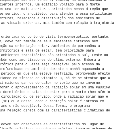
disposição das aberturas e, também, na distribuição e
bientes internos. Um edifício voltado para o Norte
ostuma ter mais aberturas orientadas nessa direção que
se sentido, o arquiteto, para atender a essa solicitação
erturas, relaciona a distribuição dos ambientes de
 as visuais externas, mas também com relação à trajetória
 orientada do ponto de vista termoenergético, portanto,
e, deve ter também os seus ambientes internos bem
nção da orientação solar. Ambientes de permanência
ormitórios e sala de estar, têm prioridade para
 ambientes transitórios são orientados a Sul, Leste ou
mbém como amortizadores do clima externo. Embora a
itórios para o Leste seja desejável pelo acesso da
profundidade no ambiente durante a manhã aquecendo a
 período em que ela esteve resfriada, promovendo efeito
liando na síntese de vitamina D, há de se atentar que a
ui maiores ganhos de calor no verão que no inverno.
horar o aproveitamento da radiação solar em uma
Passive
 dormitórios e salas de estar para o Norte (hemisfério
 circulação ou de serviço, onde a radiação solar não é
 (10) ou a Oeste, onde a radiação solar é intensa em
 ano e não desejável. Dessa forma, o programa
uma relação direta com as características climáticas do
 devem ser observadas as características do lugar de