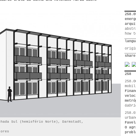
258.0
energ
arqui
abstr
how t
langu
orig
share
258
258.0
mobil
Finan
veloc
metró
Gabri
258.0
urban
chada Sul (hemisfério Norte), Darmstadt,
Favel
O agr
tores
probl