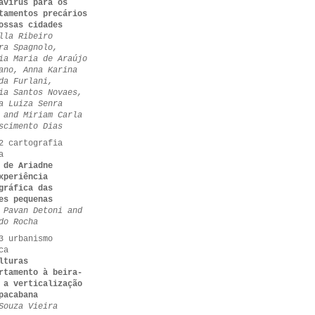
avírus para os
tamentos precários
ossas cidades
lla Ribeiro
ra Spagnolo,
ia Maria de Araújo
ano, Anna Karina
da Furlani,
ia Santos Novaes,
a Luiza Senra
 and Miriam Carla
scimento Dias
2 cartografia
a
 de Ariadne
xperiência
gráfica das
es pequenas
 Pavan Detoni and
do Rocha
3 urbanismo
ca
lturas
rtamento à beira-
 a verticalização
pacabana
Souza Vieira