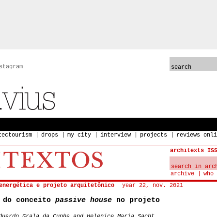
stagram
tectourism
drops
my city
interview
projects
reviews onli
architexts IS
archive
who 
energética e projeto arquitetônico
year 22, nov. 2021
s do conceito
passive house
no projeto
duardo Grala da Cunha and Helenice Maria Sacht