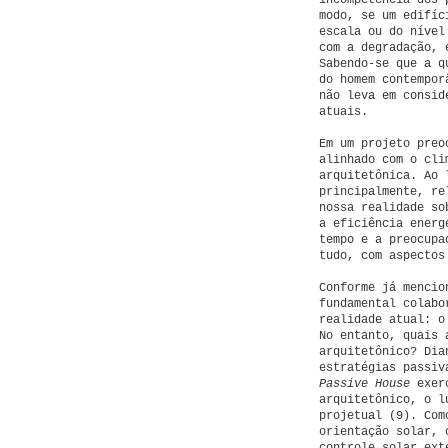
incompetência dos 
modo, se um edifíc
escala ou do nível
com a degradação, 
Sabendo-se que a q
do homem contempor
não leva em consid
atuais.
Em um projeto preo
alinhado com o cli
arquitetônica. Ao 
principalmente, re
nossa realidade so
a eficiência energ
tempo e a preocupa
tudo, com aspectos
Conforme já menci
fundamental colabo
realidade atual: o
No entanto, quais 
arquitetônico? Dia
estratégias passiv
Passive House
exerc
arquitetônico, o l
projetual (9). Com
orientação solar, 