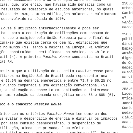
ulo de conhecimentos e na interação entre as suas
258.0
gias, que, até então, não haviam sido pensadas como um
urban
 resultado do somatório de estudos anteriores, os quais
Camin
década de 1930, com as edificações solares, e culminaram
é?
 desenvolvido na década de 1970.
Verôn
Barbo
 House
é utilizado internacionalmente e pode ser
 base para a construção de edificações com consumo de
258.0
, o que é exigido pela União Europeia para o final da
públi
tima-se que existam cerca de cem mil edificações que
direi
o no mundo (3), sendo a maioria na Europa. Na América
Espaç
ções construídas e certificadas no México, no Chile e
Ausên
rasil (4). A primeira
Passive House
construída no Brasil
digre
tal RN.
do Co
Rebec
onstram que a utilização do conceito
Passive House
para
Bulhõ
iliares na Região Sul do Brasil pode representar uma
de Vi
 e 83,5% na demanda energética e entre 73,7 e 86,2% no
and L
o quando comparada a uma edificação convencional (5).
258.0
o, a aplicação do conceito em habitações de interesse
Liceu
ar uma redução da demanda energética entre 56 e 88% (6).
Ofíci
Janei
nico e o conceito
Passive House
Conte
pedag
tônico com os critérios
Passive House
tem como um dos
Cláud
is evitar o desperdício de energia e diminuir os impactos
and F
 por esse consumo desnecessário. O desperdício de
Barro
dificação, ainda que privada, é um efeito da