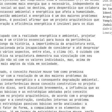
projetistas que compromete toda a sociedade (7). Do mesmo
258.0
io consome mais energia que o necessário, independente da
arqui
 social ao qual se destina, gera desperdício que colabora
Do te
escassez ambiental e energética que afeta a humanidade.
Ident
uestão ambiental e energética é um dos maiores problemas
Arqui
âneo, é possível afirmar que um projeto arquitetônico que
Templ
eração a eficiência energética é inviável para os dias
Judai
Gabri
Lowcz
cupado com a realidade energética e ambiental, projetar
ma é um critério essencial para busca da pertinência
longo da história, a impertinência da arquitetura está,
lacionada pela incapacidade de considerar e até desprezar
b vários aspectos, entre eles, o clima (8). O cuidado com
ética na arquitetura demonstra sua vinculação com seu
ção não só com os valores individuais, mas, acima de
 mais amplos da vida em sociedade.
onado, o conceito
Passive House
tem como premissa
rar com a resolução de um dos maiores problemas da
 consumo energético e a consequente degradação ambiental.
as interferências desse conceito construtivo no projeto
nte disso, será discutido brevemente, a influência que as
as básicas e as estratégias adotadas pelo conceito
em no projeto arquitetônico, de acordo com o programa
ugar e a construção, condições internas ao problema
o estratégias passivas básicas serão analisadas: a
o fator de forma, a compacidade e os elementos de