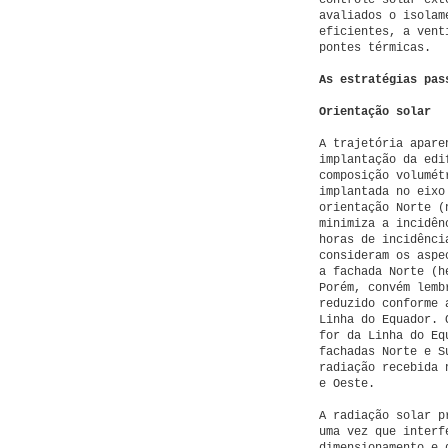
controle solar ext
avaliados o isolam
eficientes, a vent
pontes térmicas.
As estratégias pas
Orientação solar
A trajetória apare
implantação da edi
composição volumét
implantada no eixo
orientação Norte (
minimiza a incidên
horas de incidênci
consideram os aspe
a fachada Norte (h
Porém, convém lemb
reduzido conforme 
Linha do Equador. 
for da Linha do Eq
fachadas Norte e S
radiação recebida 
e Oeste.
A radiação solar p
uma vez que interf