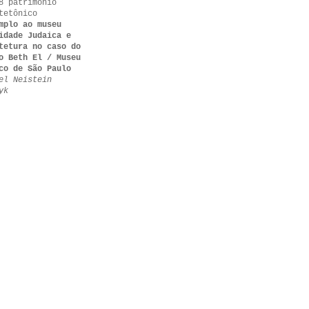
8 patrimônio
tetônico
mplo ao museu
idade Judaica e
tetura no caso do
o Beth El / Museu
co de São Paulo
el Neistein
yk