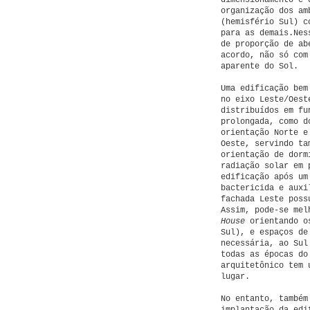
dimensionamento e 
organização dos am
(hemisfério Sul) c
para as demais.Nes
de proporção de ab
acordo, não só com
aparente do Sol.
Uma edificação bem
no eixo Leste/Oest
distribuídos em fu
prolongada, como d
orientação Norte e
Oeste, servindo ta
orientação de dorm
radiação solar em 
edificação após um
bactericida e auxi
fachada Leste poss
Assim, pode-se mel
House
orientando os
Sul), e espaços de
necessária, ao Sul
todas as épocas do
arquitetônico tem 
lugar.
No entanto, também