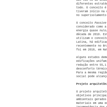
mas sim em um acúm
diferentes estraté
todo. O conceito é
tiveram início na 
no superisolamento
O conceito
Passive
considerado como a
energia quase nulo
década de 2010. Es
utilizam o conceit
Latina, há edifica
recentemente no B
foi em 2018, em Na
Alguns estudos dem
edificações unifam
redução entre 55,1
desconforto térmic
Para a mesma regiã
social pode alcanç
Projeto arquitetô
O projeto arquite
objetivos principa
ambientais gerados
materiais em uma e