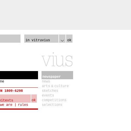
in vitruvius
ok
newspaper
ne
news
arts & culture
SN 1809-6298
sketches
events
ok
competitions
we are
rules
selections