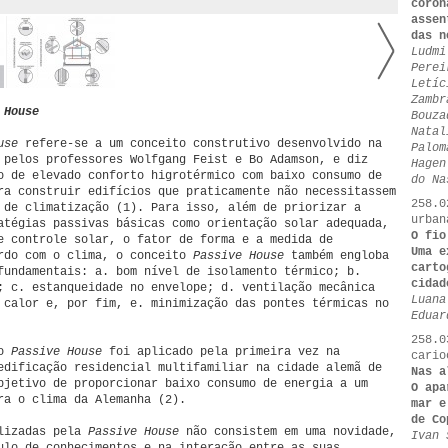
coron
assen
das n
Ludmi
Perei
Letíc
Zambr
 House
Bouza
Natal
ouse
refere-se a um conceito construtivo desenvolvido na
Palom
 pelos professores Wolfgang Feist e Bo Adamson, e diz
Hagen
o de elevado conforto higrotérmico com baixo consumo de
do Na
ra construir edifícios que praticamente não necessitassem
258.0
 de climatização (1). Para isso, além de priorizar a
urban
atégias passivas básicas como orientação solar adequada,
O fio
e controle solar, o fator de forma e a medida de
Uma e
rdo com o clima, o conceito
Passive House
também engloba
carto
fundamentais: a. bom nível de isolamento térmico; b.
cidad
; c. estanqueidade no envelope; d. ventilação mecânica
Luana
 calor e, por fim, e. minimização das pontes térmicas no
Eduar
258.0
to
Passive House
foi aplicado pela primeira vez na
cario
edificação residencial multifamiliar na cidade alemã de
Nas a
bjetivo de proporcionar baixo consumo de energia a um
O apa
ra o clima da Alemanha (2).
mar e
de Co
ilizadas pela
Passive House
não consistem em uma novidade,
Ivan 