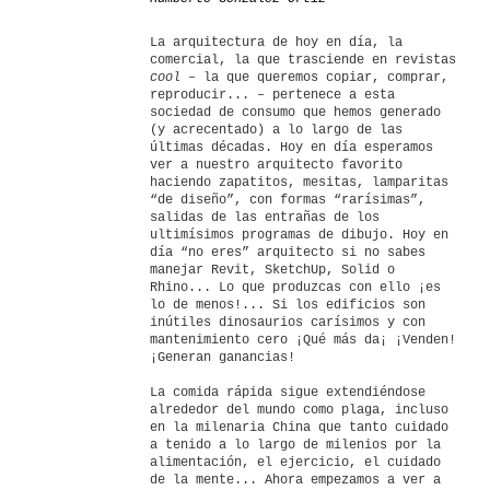
La arquitectura de hoy en día, la
comercial, la que trasciende en revistas
cool
– la que queremos copiar, comprar,
reproducir... – pertenece a esta
sociedad de consumo que hemos generado
(y acrecentado) a lo largo de las
últimas décadas. Hoy en día esperamos
ver a nuestro arquitecto favorito
haciendo zapatitos, mesitas, lamparitas
“de diseño”, con formas “rarísimas”,
salidas de las entrañas de los
ultimísimos programas de dibujo. Hoy en
día “no eres” arquitecto si no sabes
manejar Revit, SketchUp, Solid o
Rhino... Lo que produzcas con ello ¡es
lo de menos!... Si los edificios son
inútiles dinosaurios carísimos y con
mantenimiento cero ¡Qué más da¡ ¡Venden!
¡Generan ganancias!
La comida rápida sigue extendiéndose
alrededor del mundo como plaga, incluso
en la milenaria China que tanto cuidado
a tenido a lo largo de milenios por la
alimentación, el ejercicio, el cuidado
de la mente... Ahora empezamos a ver a