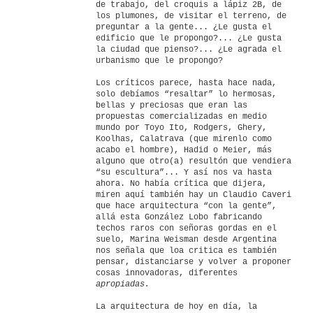
de trabajo, del croquis a lápiz 2B, de
los plumones, de visitar el terreno, de
preguntar a la gente... ¿Le gusta el
edificio que le propongo?... ¿Le gusta
la ciudad que pienso?... ¿Le agrada el
urbanismo que le propongo?
Los críticos parece, hasta hace nada,
solo debíamos “resaltar” lo hermosas,
bellas y preciosas que eran las
propuestas comercializadas en medio
mundo por Toyo Ito, Rodgers, Ghery,
Koolhas, Calatrava (que mirenlo como
acabo el hombre), Hadid o Meier, más
alguno que otro(a) resultón que vendiera
“su escultura”... Y así nos va hasta
ahora. No había crítica que dijera,
miren aquí también hay un Claudio Caveri
que hace arquitectura “con la gente”,
allá esta González Lobo fabricando
techos raros con señoras gordas en el
suelo, Marina Weisman desde Argentina
nos señala que loa critica es también
pensar, distanciarse y volver a proponer
cosas innovadoras, diferentes
apropiadas.
La arquitectura de hoy en día, la