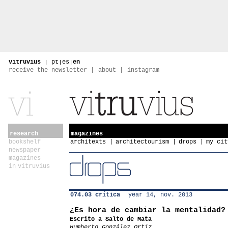
vitruvius
|
pt
|
es
|
en
receive the newsletter
about
instagram
research
magazines
bookshelf
architexts
architectourism
drops
my cit
newspaper
magazines
in vitruvius
074.03 crítica
year 14, nov. 2013
¿Es hora de cambiar la mentalidad?
Escrito a Salto de Mata
Humberto González Ortiz