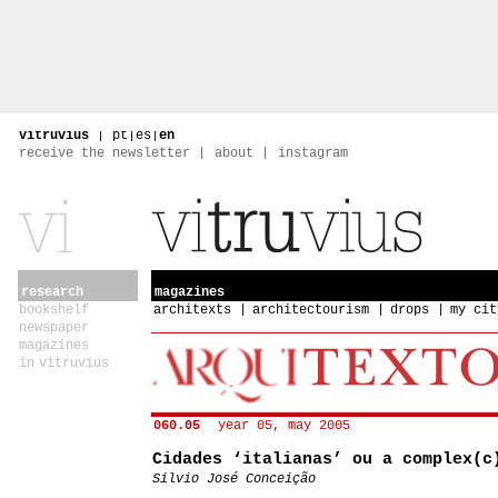
vitruvius
|
pt
|
es
|
en
receive the newsletter
about
instagram
research
magazines
bookshelf
architexts
architectourism
drops
my cit
newspaper
magazines
in vitruvius
060.05
year 05, may 2005
Cidades ‘italianas’ ou a complex(c
Silvio José Conceição