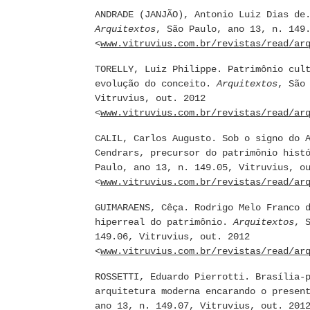
ANDRADE (JANJÃO), Antonio Luiz Dias de
Arquitextos
, São Paulo, ano 13, n. 149
<
www.vitruvius.com.br/revistas/read/ar
TORELLY, Luiz Philippe. Patrimônio cul
evolução do conceito.
Arquitextos
, São
Vitruvius, out. 2012
<
www.vitruvius.com.br/revistas/read/ar
CALIL, Carlos Augusto. Sob o signo do 
Cendrars, precursor do patrimônio hist
Paulo, ano 13, n. 149.05, Vitruvius, o
<
www.vitruvius.com.br/revistas/read/ar
GUIMARAENS, Cêça. Rodrigo Melo Franco 
hiperreal do patrimônio.
Arquitextos
, 
149.06, Vitruvius, out. 2012
<
www.vitruvius.com.br/revistas/read/ar
ROSSETTI, Eduardo Pierrotti. Brasília-
arquitetura moderna encarando o prese
ano 13, n. 149.07, Vitruvius, out. 201