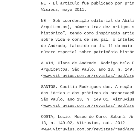
NE - El artículo fue publicado por pri
Visions
, mayo 2011.
NE – Sob coordenação editorial de Abil
Arquitextos), número traz dez artigos 
histórico”, tendo como inspiração arti
sobre vida e obra de seu pai, o intele
de Andrade, falecido no dia 11 de maio
número especial sobre patrimônio histó
ALVIM, Clara de Andrade. Rodrigo Melo 
Arquitextos
, São Paulo, ano 13, n. 149
<
www.vitruvius.com.br/revistas/read/ar
SANTOS, Cecília Rodrigues dos. A noção
das ideias e das práticas da preservaç
São Paulo, ano 13, n. 149.01, Vitruviu
<
www.vitruvius.com.br/revistas/read/ar
COSTA, Lucio. Museu do Ouro. Sabará.
A
13, n. 149.02, Vitruvius, out. 2012
<
www.vitruvius.com.br/revistas/read/ar