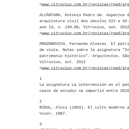
<
www.vitruvius.com.br/revistas/read/ar
ALCÂNTARA, Antonio Pedro de. Aspectos 
arquitetura civil dos séculos XIX e X
ano 13, n. 149.08, Vitruvius, out. 201
<
www.vitruvius.com.br/revistas/read/ar
PROZOROVICH, Fernando Alvarez. El patr
de vista. Notas sobre la asignatura “I
patrimonio histórico”.
Arquitextos
, Sã
Vitruvius, oct. 2012
<
www.vitruvius.com.br/revistas/read/ar
1
La asignatura La intervención en el pa
casos de estudio se impartió entre 201
2
RIEGL, Aloïs (1903). El culto moderno 
Visor, 1987.
3