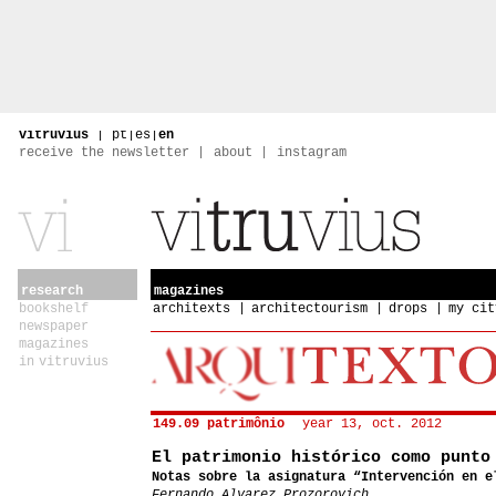
vitruvius
|
pt
|
es
|
en
receive the newsletter
about
instagram
research
magazines
bookshelf
architexts
architectourism
drops
my cit
newspaper
magazines
in vitruvius
149.09 patrimônio
year 13, oct. 2012
El patrimonio histórico como punto
Notas sobre la asignatura “Intervención en e
Fernando Alvarez Prozorovich