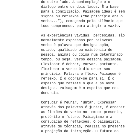
do outro lado. A contemplação é o
diálogo entre os dois lados. È a base
para a conciliação. Paisagem ideal é sem
signos ou reflexos (“No princípio era o
Verbo...”), começando pelo silêncio que
tudo compreende, para atingir o vazio.
As experiências vividas, percebidas, são
normalmente expressas por palavras.
Verbo é palavra que designa ação,
estado, qualidade ou existência de
pessoa, animal ou coisa num determinado
tempo, ou seja, verbo designa paisagem.
Flexionar é dobrar, curvar, portanto,
flexionar o verbo é distorcer seu
princípio. Palavra é flexo. Paisagem é
reflexo. É o dobrar-se para si. É o
espelho que reflete o que a palavra
designa. Paisagem é o espelho que nos
denuncia.
Conjugar é reunir, juntar. Expressar
através das palavras é juntar, é ordenar
as flexões do verbo no tempo: presente,
pretérito e futuro. Paisagismo é a
conjugação de reflexões. O paisagista,
através de técnicas, realiza no presente
a projeção da introjeção. O futuro do