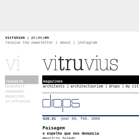
vitruvius
|
pt
|
es
|
en
receive the newsletter
about
instagram
research
magazines
bookshelf
architexts
architectourism
drops
my cit
newspaper
magazines
in vitruvius
026.01
year 09, feb. 2009
Paisagem
o espelho que nos denuncia
Maurício Toledo