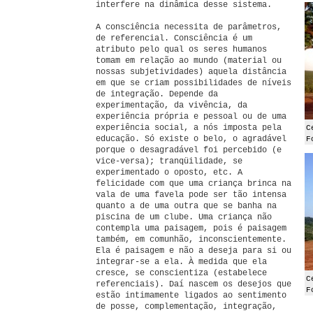
interfere na dinâmica desse sistema.
A consciência necessita de parâmetros,
de referencial. Consciência é um
atributo pelo qual os seres humanos
tomam em relação ao mundo (material ou
nossas subjetividades) aquela distância
em que se criam possibilidades de níveis
de integração. Depende da
experimentação, da vivência, da
experiência própria e pessoal ou de uma
experiência social, a nós imposta pela
C
educação. Só existe o belo, o agradável
F
porque o desagradável foi percebido (e
vice-versa); tranqüilidade, se
experimentado o oposto, etc. A
felicidade com que uma criança brinca na
vala de uma favela pode ser tão intensa
quanto a de uma outra que se banha na
piscina de um clube. Uma criança não
contempla uma paisagem, pois é paisagem
também, em comunhão, inconscientemente.
Ela é paisagem e não a deseja para si ou
integrar-se a ela. À medida que ela
cresce, se conscientiza (estabelece
C
referenciais). Daí nascem os desejos que
F
estão intimamente ligados ao sentimento
de posse, complementação, integração,