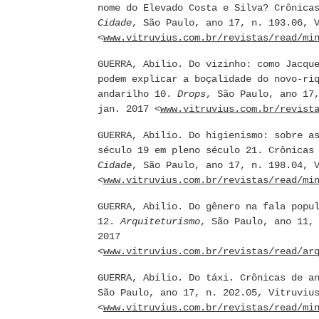
nome do Elevado Costa e Silva? Crônica
Cidade
, São Paulo, ano 17, n. 193.06, 
<
www.vitruvius.com.br/revistas/read/mi
GUERRA, Abilio. Do vizinho: como Jacqu
podem explicar a boçalidade do novo-ri
andarilho 10.
Drops
, São Paulo, ano 17
jan. 2017 <
www.vitruvius.com.br/revist
GUERRA, Abilio. Do higienismo: sobre a
século 19 em pleno século 21. Crônicas
Cidade
, São Paulo, ano 17, n. 198.04, 
<
www.vitruvius.com.br/revistas/read/mi
GUERRA, Abilio. Do gênero na fala popu
12.
Arquiteturismo
, São Paulo, ano 11,
2017
<
www.vitruvius.com.br/revistas/read/ar
GUERRA, Abilio. Do táxi. Crônicas de a
São Paulo, ano 17, n. 202.05, Vitruviu
<
www.vitruvius.com.br/revistas/read/mi