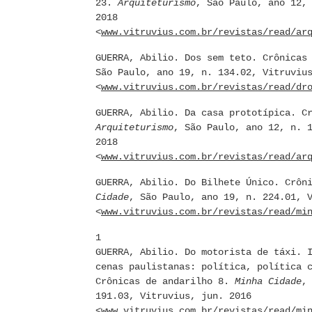
23.
Arquiteturismo
, São Paulo, ano 12,
2018
<
www.vitruvius.com.br/revistas/read/ar
GUERRA, Abilio. Dos sem teto. Crônicas
São Paulo, ano 19, n. 134.02, Vitruviu
<
www.vitruvius.com.br/revistas/read/dr
GUERRA, Abilio. Da casa prototípica. C
Arquiteturismo
, São Paulo, ano 12, n. 
2018
<
www.vitruvius.com.br/revistas/read/ar
GUERRA, Abilio. Do Bilhete Único. Crôn
Cidade
, São Paulo, ano 19, n. 224.01, 
<
www.vitruvius.com.br/revistas/read/mi
1
GUERRA, Abilio. Do motorista de táxi. 
cenas paulistanas: política, política 
Crônicas de andarilho 8.
Minha Cidade
,
191.03, Vitruvius, jun. 2016
<
www.vitruvius.com.br/revistas/read/mi