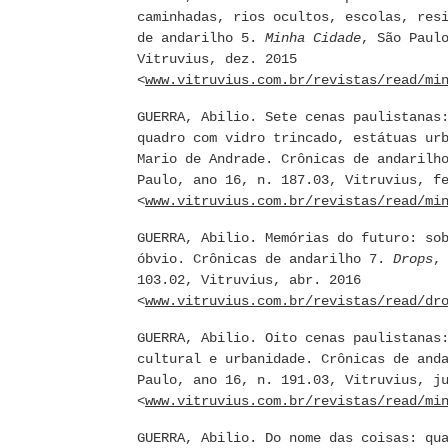
caminhadas, rios ocultos, escolas, res
de andarilho 5.
Minha Cidade
, São Paul
Vitruvius, dez. 2015
<
www.vitruvius.com.br/revistas/read/mi
GUERRA, Abilio. Sete cenas paulistanas
quadro com vidro trincado, estátuas ur
Mario de Andrade. Crônicas de andaril
Paulo, ano 16, n. 187.03, Vitruvius, f
<
www.vitruvius.com.br/revistas/read/mi
GUERRA, Abilio. Memórias do futuro: so
óbvio. Crônicas de andarilho 7.
Drops
,
103.02, Vitruvius, abr. 2016
<
www.vitruvius.com.br/revistas/read/dr
GUERRA, Abilio. Oito cenas paulistanas
cultural e urbanidade. Crônicas de and
Paulo, ano 16, n. 191.03, Vitruvius, j
<
www.vitruvius.com.br/revistas/read/mi
GUERRA, Abilio. Do nome das coisas: qu