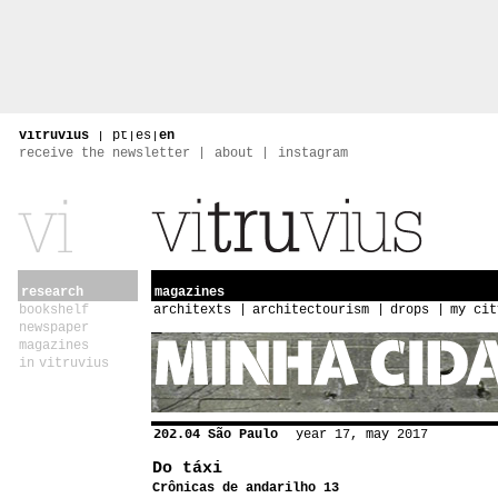
vitruvius
|
pt
|
es
|
en
receive the newsletter
about
instagram
research
magazines
bookshelf
architexts
architectourism
drops
my cit
newspaper
magazines
in vitruvius
202.04 São Paulo
year 17, may 2017
Do táxi
Crônicas de andarilho 13