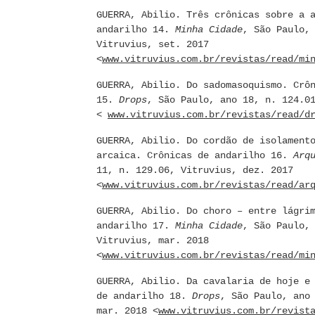
GUERRA, Abilio. Três crônicas sobre a 
andarilho 14.
Minha Cidade
, São Paulo,
Vitruvius, set. 2017
<
www.vitruvius.com.br/revistas/read/mi
GUERRA, Abilio. Do sadomasoquismo. Crô
15.
Drops
, São Paulo, ano 18, n. 124.0
<
www.vitruvius.com.br/revistas/read/d
GUERRA, Abilio. Do cordão de isolament
arcaica. Crônicas de andarilho 16.
Arq
11, n. 129.06, Vitruvius, dez. 2017
<
www.vitruvius.com.br/revistas/read/ar
GUERRA, Abilio. Do choro – entre lágri
andarilho 17.
Minha Cidade
, São Paulo,
Vitruvius, mar. 2018
<
www.vitruvius.com.br/revistas/read/mi
GUERRA, Abilio. Da cavalaria de hoje e
de andarilho 18.
Drops
, São Paulo, ano
mar. 2018 <
www.vitruvius.com.br/revist