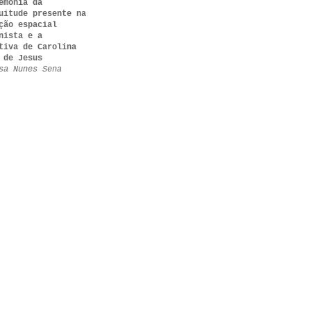
emonia da
uitude presente na
ção espacial
nista e a
tiva de Carolina
 de Jesus
sa Nunes Sena