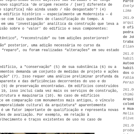
do significado deste adjetivo são variadas e de longo
Parte
novo significa ‘de origem recente / [ser] diferente de
Evely
e significa] não ainda usado / não desgastado’? (4)
Lima
m edifício histórico — especialmente um Modernista — é
261.0
-se com tais questões de classificação do tempo. A
arqui
 em uma ‘investigação’ analítica da construção que leva a
O ofí
isão sobre o ‘valor’ do edifício e seus componentes:
pedra
de Jo
têntico”, “reconstruído” ou tem adições posteriores?
traba
ão” posterior, uma adição necessária no curso da
Elian
 “reparo”, ou foram realizadas “alterações” em seu estado
261.0
habit
Autoe
edifício, a "conservação" (5) de sua substância (6) ou a
habit
ementos demanda um conjunto de medidas de projeto e ações
dos c
ação" (7). Isso requer uma análise preliminar profunda da
Fabia
aparente e das deficiências decorrentes do uso e do
Peraz
 (9) de preservação encontradas. Em edifícios construídos
261.0
 19, isso inclui cada vez mais os serviços de construção,
chimú
strutura e maquinaria (10). No caso de edifícios
Arqui
te em comparação com monumentos mais antigos, o vínculo
colom
emporalidade cultural da arquitetura" aparentemente
e Hua
 é um fator importante de qualificação e representa novas
Melis
ões de avaliação. Por exemplo, em relação à
Olive
elhecimento e traços existentes de uso no caso de
261.0
produ