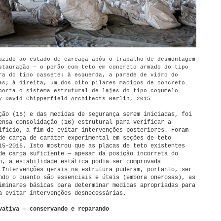
uzido ao estado de carcaça após o trabalho de desmontagem
stauração — o porão com teto em concreto armado do tipo
ra do tipo cassete: à esquerda, a parede de vidro do
as; à direita, um dos oito pilares maciços de concreto
porta o sistema estrutural de lajes do tipo cogumelo
y David Chipperfield Architects Berlin, 2015
ção (15) e das medidas de segurança serem iniciadas, foi
ensa consolidação (16) estrutural para verificar a
ifício, a fim de evitar intervenções posteriores. Foram
de carga de caráter experimental em seções de teto
15–2016. Isto mostrou que as placas de teto existentes
de carga suficiente — apesar da posição incorreta do
o, a estabilidade estática podia ser comprovada
 Intervenções gerais na estrutura puderam, portanto, ser
ndo o quanto são essenciais e úteis (embora onerosas), as
iminares básicas para determinar medidas apropriadas para
a evitar intervenções desnecessárias.
vativa — conservando e reparando