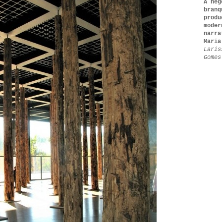
A heg
branq
produ
moder
narra
Maria
Laris
Gomes