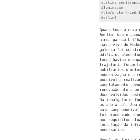
cortina semitrans
iluminação
Foto/photo Friedr
Berlin]
Quase tudo é novo 
Berlim. Não é apen
ainda parece brilh
ícone vivo do Mode
galeria foi constr
edifício, elemento
tempo haviam desap
trajetória foram t
mobiliários e mate
modernização e a r
possível a realiza
completamente novo
renovação até a en
desenvolvidos nest
Nationalgalerie fu
estado atual. Seu 
mais compreensível
foi preservado e n
aos requisitos atu
instalação da infr
necessárias.