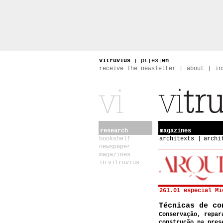
vitruvius
|
pt
|
es
|
en
receive the newsletter
about
in
research
magazines
bookshelf
architexts
archi
newspaper
magazines
in vitruvius
261.01 especial Mi
Técnicas de co
Conservação, repar
construção na pres