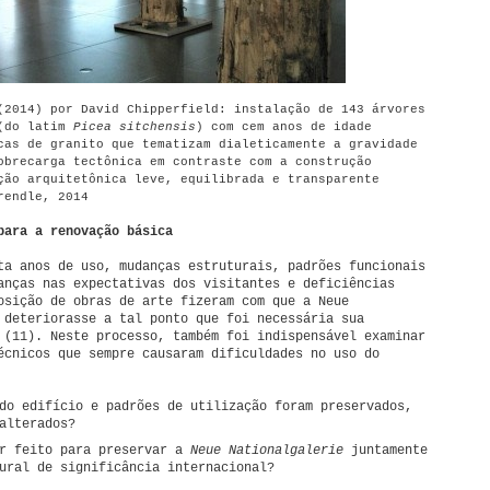
2014) por David Chipperfield: instalação de 143 árvores
do latim
Picea sitchensis
) com cem anos de idade
cas de granito que tematizam dialeticamente a gravidade
obrecarga tectônica em contraste com a construção
ção arquitetônica leve, equilibrada e transparente
rendle, 2014
para a renovação básica
ta anos de uso, mudanças estruturais, padrões funcionais
anças nas expectativas dos visitantes e deficiências
osição de obras de arte fizeram com que a Neue
 deteriorasse a tal ponto que foi necessária sua
 (11). Neste processo, também foi indispensável examinar
écnicos que sempre causaram dificuldades no uso do
do edifício e padrões de utilização foram preservados,
alterados?
er feito para preservar a
Neue Nationalgalerie
juntamente
ural de significância internacional?