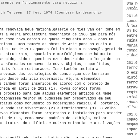
parente em funcionamento para reduzir a
Uma h
Antôn
ich Terveen, 17 fev. 1974 [Courtesy Landesarchiv
261.0
conse
À luz
na renovada Neue Nationalgalerie de Mies van der Rohe em
Um ho
as a velha arquitetura modernista de 1968 que para nós
entre
ar como nova depois de quase cinquenta anos — como um
ruína
rnismo — mas também as obras de Arte para as quais a
Maria
uída. Desde 2015 quando foi iniciada a renovação geral do
Campo
s estruturais, espaciais e morfológicos que há muito
Cláud
arecido, sido esquecidos e/ou destruídos ao longo de sua
261.0
ransformados em novos de novo. Objetos, superfícies,
ferro
riais foram restaurados. Isso também incluiu a
O edi
enovação das tecnologias de construção que tornaram
Histó
ção deste edifício modernista. Alguns elementos
ferro
s também foram inseridos de acordo com o projeto de
atrav
trega em abril de 2021 (1). Novos objetos foram
regis
e processo para que alguns elementos antigos da Neue
Tainá
ncionassem melhor ou pudessem ser preservados em seu
Eduar
status como monumento do Modernismo radical é, portanto,
Olive
 e pode ser vivenciado (2) autenticamente (3). O velho
ovos elementos foram projetados e instalados para atender
261.0
ais de uso, como novos padrões de exibição, melhor
Espaç
aestrutura do edifício e outras melhorias e atualizações
megae
Impac
nas c