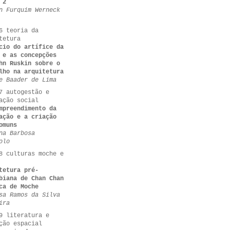
 2
n Furquim Werneck
6 teoria da
tetura
cio do artífice da
 e as concepções
hn Ruskin sobre o
lho na arquitetura
e Baader de Lima
7 autogestão e
ação social
mpreendimento da
ação e a criação
omuns
na Barbosa
olo
8 culturas moche e
tetura pré-
biana de Chan Chan
ca de Moche
sa Ramos da Silva
ira
9 literatura e
ção espacial