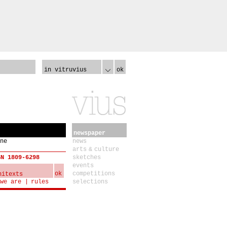
in vitruvius
ok
newspaper
ne
news
arts & culture
SN 1809-6298
sketches
events
ok
competitions
we are
rules
selections