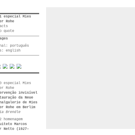
1 especial Mies
er Rohe
acts
o quote
ages
inal:
português
rs:
english
0 especial Mies
er Rohe
ervenção invisível
tauração da Neue
nalgalerie de Mies
er Rohe em Berlim
ia Brendle
2 homenagem
uiteto Marcos
r Netto (1927–