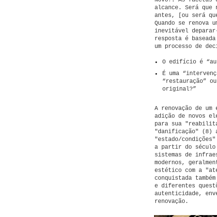
Novo?: As facetas 
alcance. Será que 
antes, [ou será qu
Quando se renova u
inevitável deparar
resposta é baseada
um processo de dec
O edifício é “au
É uma “intervenç
“restauração” ou
original?”
A renovação de um 
adição de novos el
para sua "reabilit
"danificação" (8) 
"estado/condições"
a partir do século
sistemas de infrae
modernos, geralmen
estético com a "at
conquistada também
e diferentes quest
autenticidade, env
renovação.