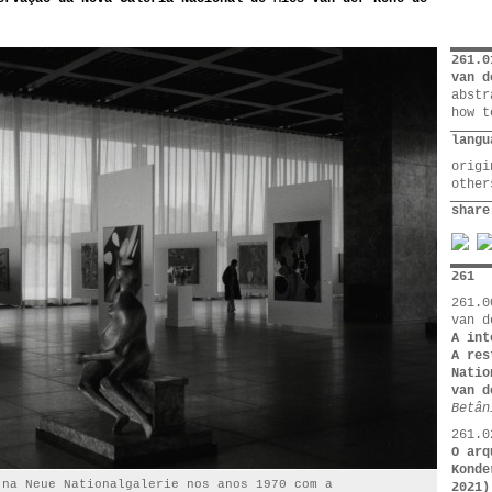
261.0
van d
abstr
how t
langu
orig
othe
share
261
261.0
van d
A int
A res
Natio
van d
Betân
261.0
O arq
Konde
 na Neue Nationalgalerie nos anos 1970 com a
2021)