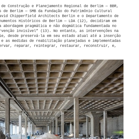
 de Construção e Planejamento Regional de Berlim — BBR,
s de Berlim — SMB da Fundação do Patrimônio Cultural
avid Chipperfield Architects Berlin e o Departamento de
numentos Históricos de Berlim — LDA (12), decidiram em
a abordagem pragmática e não dogmática fundamentada no
rvenção invisível” (13). No entanto, as intervenções na
ie, desde preservá-la em seu estado atual até a inserção
 e as medidas de reabilitação planejadas e implementadas
ervar, reparar, reintegrar, restaurar, reconstruir, e,