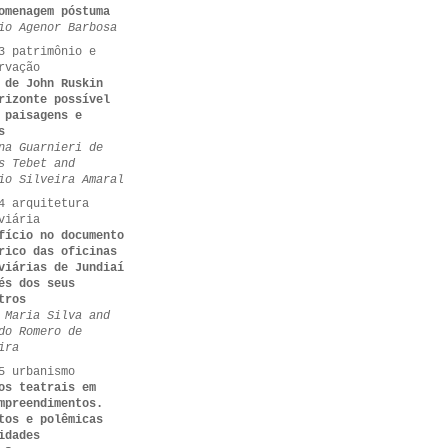
omenagem póstuma
io Agenor Barbosa
3 patrimônio e
rvação
 de John Ruskin
rizonte possível
 paisagens e
s
na Guarnieri de
s Tebet and
io Silveira Amaral
4 arquitetura
viária
fício no documento
rico das oficinas
viárias de Jundiaí
és dos seus
tros
 Maria Silva and
do Romero de
ira
5 urbanismo
os teatrais em
mpreendimentos.
tos e polêmicas
idades