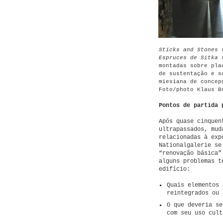
Sticks and Stones
(
Espruces de Sitka
(
montadas sobre pla
de sustentação e s
miesiana de concep
Foto/photo Klaus B
Pontos de partida 
Após quase cinquen
ultrapassados, mud
relacionadas à exp
Nationalgalerie
se
“renovação básica”
alguns problemas t
edifício:
Quais elementos 
reintegrados ou 
O que deveria s
com seu uso cult