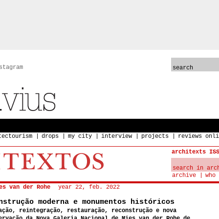
stagram
tectourism
drops
my city
interview
projects
reviews onli
architexts IS
archive
who 
es van der Rohe
year 22, feb. 2022
nstrução moderna e monumentos históricos
ação, reintegração, restauração, reconstrução e nova
ervação da Nova Galeria Nacional de Mies van der Rohe de